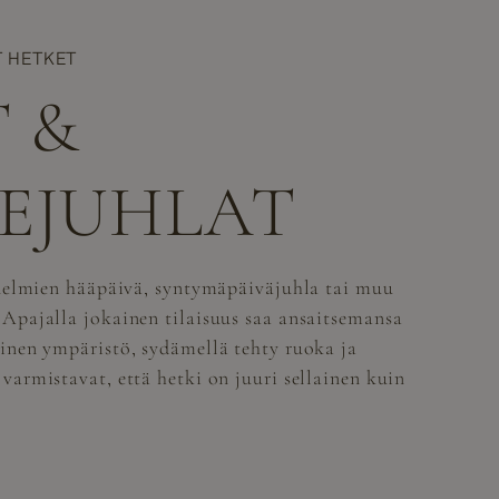
T HETKET
 &
EJUHLAT
unelmien hääpäivä, syntymäpäiväjuhla tai muu
Apajalla jokainen tilaisuus saa ansaitsemansa
inen ympäristö, sydämellä tehty ruoka ja
armistavat, että hetki on juuri sellainen kuin