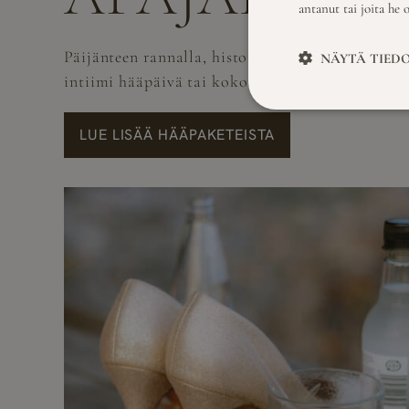
antanut tai joita he 
Päijänteen rannalla, historiallisen pihapiirin sy
NÄYTÄ TIED
intiimi hääpäivä tai kokonainen hääviikonloppu
LUE LISÄÄ HÄÄPAKETEISTA