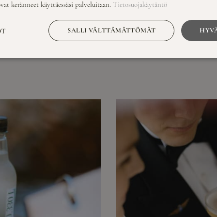
ovat keränneet käyttäessäsi palveluitaan.
Tietosuojakäytäntö
leilyssä syntyy hääjuhla, joka jää mieleen. Oli kyseessä
SALLI VÄLTTÄMÄTTÖMÄT
HYVÄ
OT
, teemme siitä juuri teidän näköisenne.