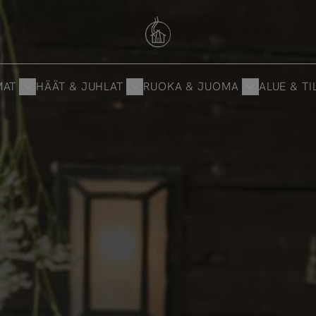
Savutuvan Apaja
MAT
HÄÄT & JUHLAT
RUOKA & JUOMA
ALUE & TI