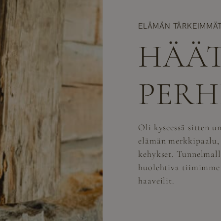
ELÄMÄN TÄRKEIMMÄ
HÄÄT
PERH
Oli kyseessä sitten 
elämän merkkipaalu, 
kehykset. Tunnelmall
huolehtiva tiimimme v
haaveilit.