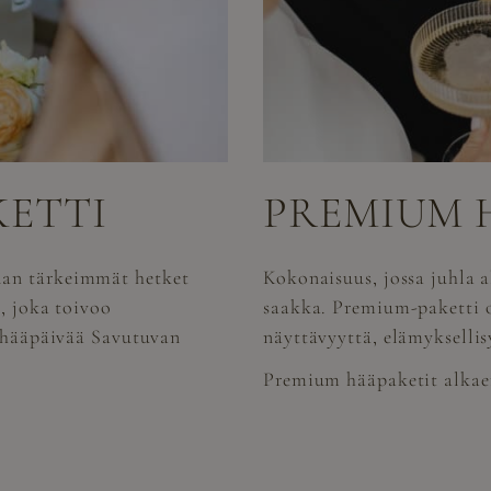
KETTI
PREMIUM 
lan tärkeimmät hetket
Kokonaisuus, jossa juhla a
e, joka toivoo
saakka. Premium-paketti o
a hääpäivää Savutuvan
näyttävyyttä, elämyksellis
Premium hääpaketit alkae