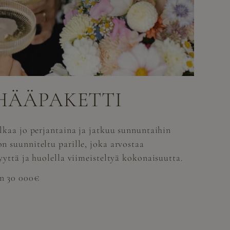
HÄÄPAKETTI
lkaa jo perjantaina ja jatkuu sunnuntaihin
n suunniteltu parille, joka arvostaa
yyttä ja huolella viimeisteltyä kokonaisuutta.
n 30 000€