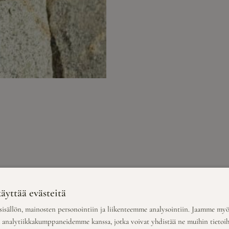
TUVAN
äyttää evästeitä
isällön, mainosten personointiin ja liikenteemme analysointiin. Jaamme myö
a analytiikkakumppaneidemme kanssa, jotka voivat yhdistää ne muihin tietoihin