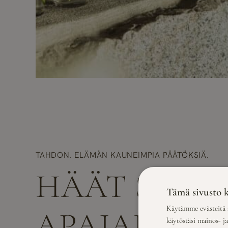
TAHDON. ELÄMÄN KAUNEIMPIA PÄÄTÖKSIÄ.
HÄÄT SAVU
Tämä sivusto k
Käytämme evästeitä s
APAJALLA
käytöstäsi mainos- j