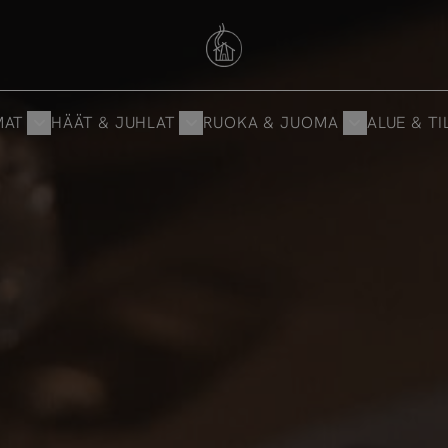
Savutuvan Apaja
MAT
HÄÄT & JUHLAT
RUOKA & JUOMA
ALUE & TI