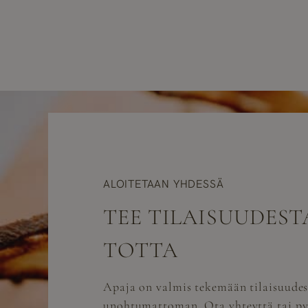
ALOITETAAN YHDESSÄ
TEE TILAISUUDEST
TOTTA
Apaja on valmis tekemään tilaisuudes
unohtumattoman. Ota yhteyttä tai py