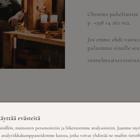
Olemme puhelimitse t
p. +358 14 262 022.
Jos emme ehdi vastat
palaamme sinulle seu
tunnelma@savutuvana
äyttää evästeitä
 TAKANA
isällön, mainosten personointiin ja liikenteemme analysointiin. Jaamme myö
a analytiikkakumppaneidemme kanssa, jotka voivat yhdistää ne muihin tietoihin