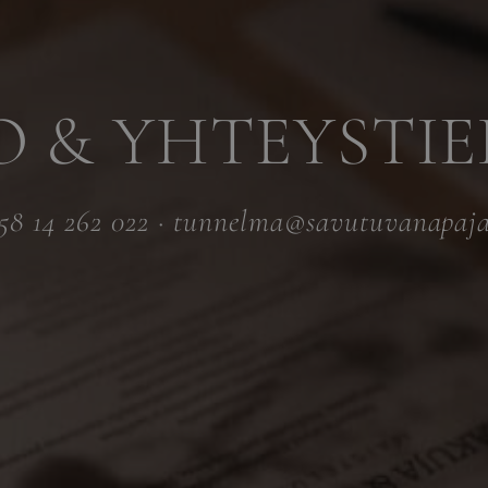
O & YHTEYSTI
58 14 262 022
·
tunnelma@savutuvanapaja.