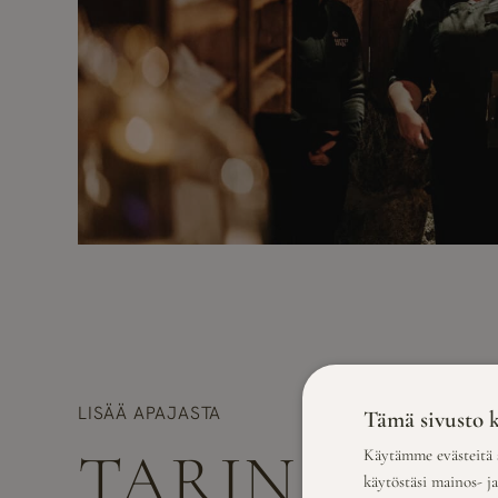
LISÄÄ APAJASTA
Tämä sivusto k
TARINAMME
Käytämme evästeitä s
käytöstäsi mainos- j