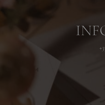
INF
+3