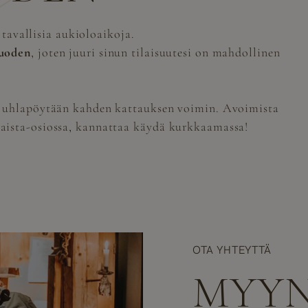
 tavallisia aukioloaikoja.
vuoden
, joten juuri sinun tilaisuutesi on mahdollinen
 juhlapöytään kahden kattauksen voimin. Avoimista
aista-osiossa, kannattaa käydä kurkkaamassa!
OTA YHTEYTTÄ
MYYN