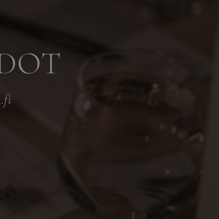
EDOT
fi