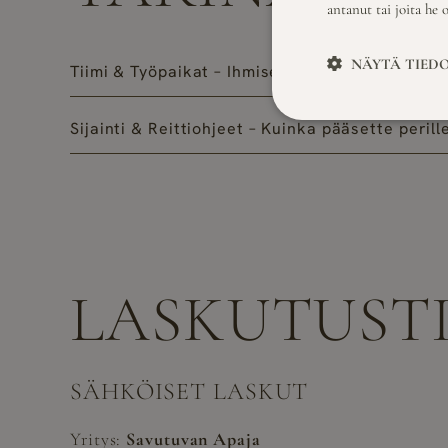
antanut tai joita he 
NÄYTÄ TIED
Tiimi & Työpaikat – Ihmiset paikan takana
Sijainti & Reittiohjeet – Kuinka pääsette perill
LASKUTUST
SÄHKÖISET LASKUT
Yritys:
Savutuvan Apaja