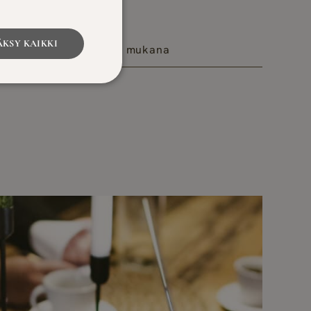
KSY KAIKKI
tkä ovat matkassamme mukana