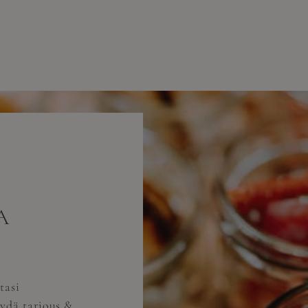
A
tasi
ydä tarjous &