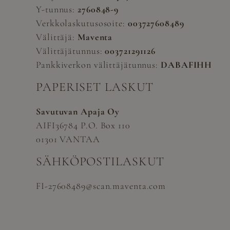
Y-tunnus:
2760848-9
Verkkolaskutusosoite:
003727608489
Välittäjä:
Maventa
Välittäjätunnus:
003721291126
Pankkiverkon välittäjätunnus:
DABAFIHH
PAPERISET LASKUT
Savutuvan Apaja Oy
AIFI36784 P.O. Box 110
01301 VANTAA
SÄHKÖPOSTILASKUT
FI-27608489@scan.maventa.com