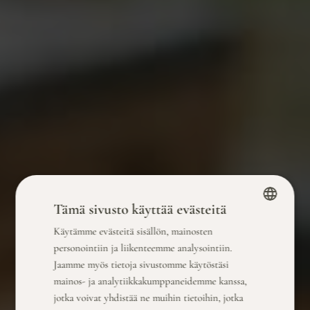
Tämä sivusto käyttää evästeitä
Käytämme evästeitä sisällön, mainosten
FINNISH
personointiin ja liikenteemme analysointiin.
ENGLISH
Jaamme myös tietoja sivustomme käytöstäsi
mainos- ja analytiikkakumppaneidemme kanssa,
jotka voivat yhdistää ne muihin tietoihin, jotka