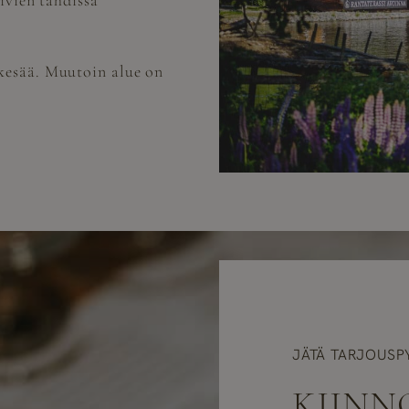
ivien tahdissa
kesää. Muutoin alue on
JÄTÄ TARJOUSP
KIINN