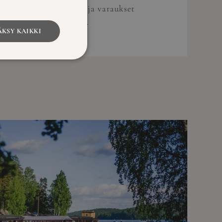
Tarkemmat tiedot ja varaukset
avautuvat syksyllä.
KSY KAIKKI