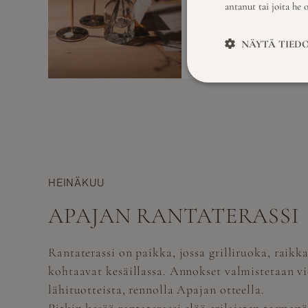
antanut tai joita he 
Tarkemmat tiedot 
avautuvat kevääll
NÄYTÄ TIED
HEINÄKUU
APAJAN RANTATERASSI
Rantaterassi on paikka, jossa grilliruoka, raik
kohtaavat kesäillassa. Annokset valmistetaan vi
lähituotteista, rennolla Apajan otteella.