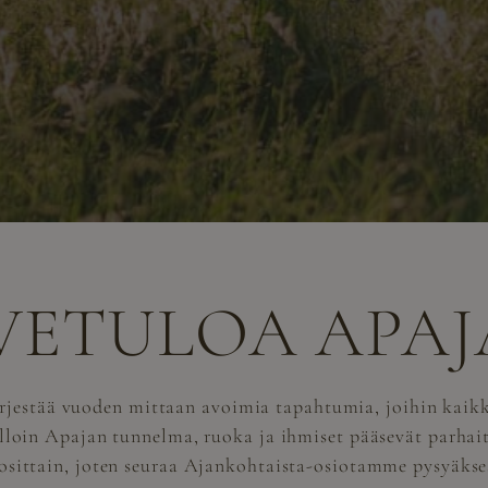
VETULOA APAJ
jestää vuoden mittaan avoimia tapahtumia, joihin kaikki
lloin Apajan tunnelma, ruoka ja ihmiset pääsevät parhai
osittain, joten seuraa Ajankohtaista-osiotamme pysyäkses