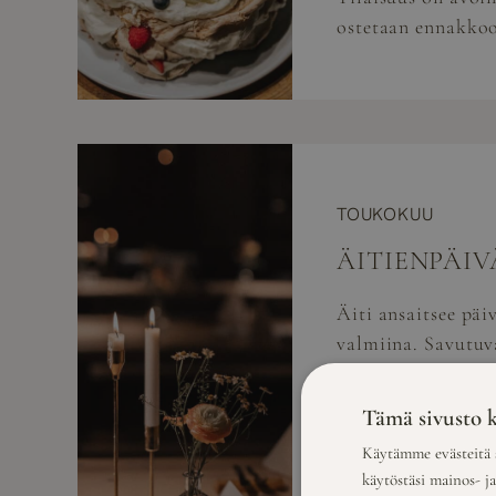
ostetaan ennakko
TOUKOKUU
ÄITIENPÄIV
Äiti ansaitsee päi
valmiina. Savutuv
äitienpäivää juhl
kattauksen voimin
Tämä sivusto k
rannalla.
Käytämme evästeitä s
—
käytöstäsi mainos- j