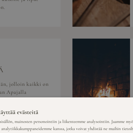
on.
Ä
vän, jolloin kaikki on
an Apajalla
istetaan kahden
 Päijänteen
äyttää evästeitä
isällön, mainosten personointiin ja liikenteemme analysointiin. Jaamme myö
a analytiikkakumppaneidemme kanssa, jotka voivat yhdistää ne muihin tietoihin