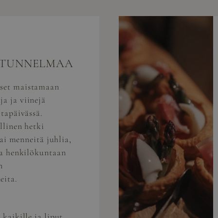
 TUNNELMAA
set maistamaan
a ja viinejä
ltapäivässä.
llinen hetki
 tai menneitä juhlia,
ja henkilökuntaan
n
eita.
 kaikille ja liput