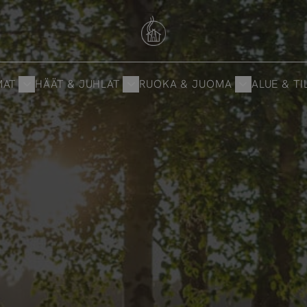
Savutuvan Apaja
MAT
HÄÄT & JUHLAT
RUOKA & JUOMA
ALUE & TI