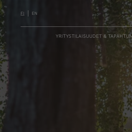
Hyppää
sisältöön
FI
EN
YRITYSTILAISUUDET & TAPAHTU