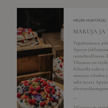
HELMI-HUHTIKUU
MAKUJA JA
Tapahtumassa pää
Apajan juhlamenuj
tunnelmallisessa i
Tilaisuus on täyde
fiilistellä tulevia
tutustua tiloihin 
sekä tavata Apaja
yhteistyökumppan
—
Tilaisuus on avoin