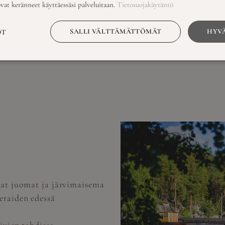
ovat keränneet käyttäessäsi palveluitaan.
Tietosuojakäytäntö
ja varaukset
ä
SALLI VÄLTTÄMÄTTÖMÄT
HYVÄ
OT
kaat juomat ja järvimaisema
eraiden edessä