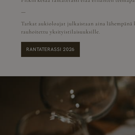
Pitkin kesää rantaterassi elää erilaisten teemapä
—
Tarkat aukioloajat julkaistaan aina lähempänä 
rauhoitettu yksityistilaisuuksille.
RANTATERASSI 2026