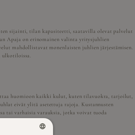
n sijainti, tilan kapasiteetti, saatavilla olevat palvelut
an Apaja
on erinomainen valinta yritysjuhlien
lvelut mahdollistavat monenlaisten juhlien järjestämisen.
 ulkotiloissa.
ttaa huomioon kaikki kulut, kuten tilavuokra, tarjoilut,
hlat eivät ylitä asetettuja rajoja. Kustannusten
sa tai varhaisia varauksia, jotka voivat tuoda
ti.