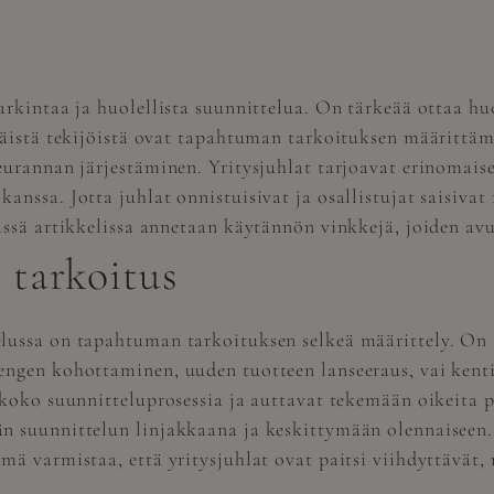
arkintaa ja huolellista suunnittelua. On tärkeää ottaa hu
näistä tekijöistä ovat tapahtuman tarkoituksen määrittämi
eurannan järjestäminen. Yritysjuhlat tarjoavat erinomais
anssa. Jotta juhlat onnistuisivat ja osallistujat saisiv
ässä artikkelissa annetaan käytännön vinkkejä, joiden avu
 tarkoitus
ussa on tapahtuman tarkoituksen selkeä määrittely. On tä
engen kohottaminen, uuden tuotteen lanseeraus, vai kent
t koko suunnitteluprosessia ja auttavat tekemään oikeita
än suunnittelun linjakkaana ja keskittymään olennaiseen
ä varmistaa, että yritysjuhlat ovat paitsi viihdyttävät, 