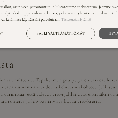
olella
isällön, mainosten personointiin ja liikenteemme analysointiin. Jaamme myö
a analytiikkakumppaneidemme kanssa, jotka voivat yhdistää ne muihin tietoihin
ovat keränneet käyttäessäsi palveluitaan.
Tietosuojakäytäntö
ysjuhlien järjestämistä. Ohjelman tulisi olla monipuolin
iksi puheita, esityksiä, työpajoja tai rentoa yhdessäoloa.
SALLI VÄLTTÄMÄTTÖMÄT
HYVÄ
OT
arkoitusta. Monipuolinen ohjelma pitää osallistujien mi
asta
ien suunnittelua. Tapahtuman päätyttyä on tärkeää kerätä 
aan tapahtuman vahvuudet ja kehittämiskohteet. Jälkiseur
 varmistaa, että tulevat yritysjuhlat ovat entistäkin on
aa suhteita ja luo positiivista kuvaa yrityksestä.