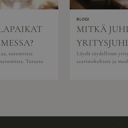
BLOGI
HLAPAIKAT
MITKÄ JUH
OMESSA?
YRITYSJUH
aa, autenttisia
Löydä täydellinen yri
maisemissa. Tutustu
saaristokohteet ja mod