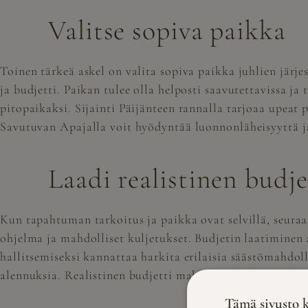
Valitse sopiva paikka
Toinen tärkeä askel on valita sopiva paikka juhlien järjes
ja budjetti. Paikan tulee olla helposti saavutettavissa ja t
pitopaikaksi. Sijainti Päijänteen rannalla tarjoaa upeat 
Savutuvan Apajalla voit hyödyntää luonnonläheisyyttä ja t
Laadi realistinen budje
Kun tapahtuman tarkoitus ja paikka ovat selvillä, seuraa
ohjelma ja mahdolliset kuljetukset. Budjetin laatiminen a
hallitsemiseksi kannattaa harkita erilaisia säästömahdoll
alennuksia. Realistinen budjetti mahdollistaa sen, että yr
Tämä sivusto k