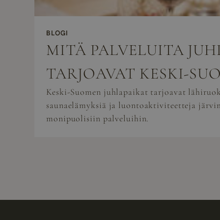
BLOGI
MITÄ PALVELUITA JU
TARJOAVAT KESKI-SU
Keski-Suomen juhlapaikat tarjoavat lähiruok
saunaelämyksiä ja luontoaktiviteetteja järvi
monipuolisiin palveluihin.