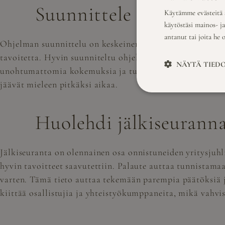
Suunnittele ohjelma hu
Käytämme evästeitä s
käytöstäsi mainos- j
antanut tai joita he 
Ohjelman suunnittelu on keskeinen osa onnistuneiden yrit
tavoitetta. Hyvin suunniteltu ohjelma voi sisältää esimerk
NÄYTÄ TIED
unohtumattomia kokemuksia ja tukee samalla tapahtuman t
jäävät mieleen pitkäksi aikaa.
Huolehdi jälkiseurann
Jälkiseuranta on olennainen osa onnistuneiden yritysjuhl
hyvin tavoitteet saavutettiin. Palaute auttaa tunnistam
varten. Tämä tieto auttaa tekemään parempia päätöksiä ja
kiittää osallistujia ja yhteistyökumppaneita, mikä vahvist