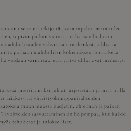
omioon useita eri tekijöitä, jotta tapahtumasta tulee
nen, sopivan paikan valinta, realistisen budjetin
en mahdollisuuden vahvistaa tiimihenkeä, juhlistaa
at niistä parhaan mahdollisen kokemuksen, on tärkeää
lla voidaan varmistaa, että yritysjuhlat ovat menestys.
rkeää miettiä, miksi juhlat järjestetään ja mitä niillä
ies asiakas- tai yhteistyökumppanisuhteiden
 päätöksiä muun muassa budjetin, ohjelman ja paikan
. Tavoitteiden saavuttaminen on helpompaa, kun kaikki
myös tehokkaat ja tulokselliset.