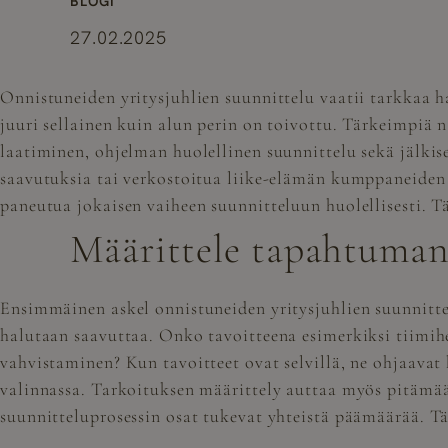
BLOGI
27.02.2025
Onnistuneiden yritysjuhlien suunnittelu vaatii tarkkaa h
juuri sellainen kuin alun perin on toivottu. Tärkeimpiä 
laatiminen, ohjelman huolellinen suunnittelu sekä jälkis
saavutuksia tai verkostoitua liike-elämän kumppaneiden k
paneutua jokaisen vaiheen suunnitteluun huolellisesti. T
Määrittele tapahtuman
Ensimmäinen askel onnistuneiden yritysjuhlien suunnittel
halutaan saavuttaa. Onko tavoitteena esimerkiksi tiimih
vahvistaminen? Kun tavoitteet ovat selvillä, ne ohjaava
valinnassa. Tarkoituksen määrittely auttaa myös pitämä
suunnitteluprosessin osat tukevat yhteistä päämäärää. Täm