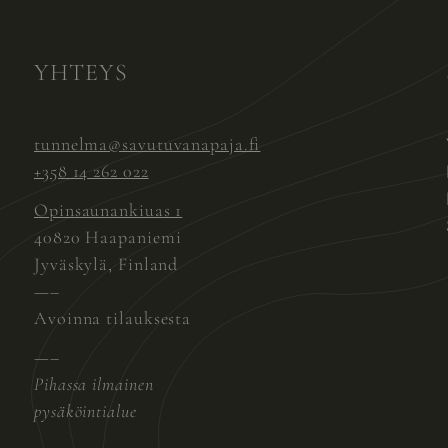
YHTEYS
tunnelma@savutuvanapaja.fi
+358 14 262 022
Opinsaunankiuas 1
40820 Haapaniemi
Jyväskylä, Finland
—–
Avoinna tilauksesta
—–
Pihassa ilmainen
pysäköintialue