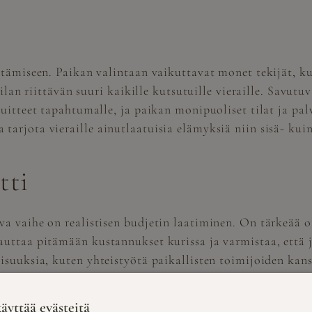
tämiseen. Paikan valintaan vaikuttavat monet tekijät, kute
ilan riittävän suuri kaikille kutsutuille vieraille.
Savutuv
puitteet tapahtumalle, ja paikan monipuoliset tilat ja pa
arjota vieraille ainutlaatuisia elämyksiä niin sisä- kuin
tti
va vaihe on realistisen budjetin laatiminen. On tärkeää o
uttaa pitämään kustannukset kurissa ja varmistaa, että ju
isuuksia, kuten yhteistyötä paikallisten toimijoiden kans
itysjuhlat voidaan toteuttaa suunnitellusti ja onnistunees
äyttää evästeitä