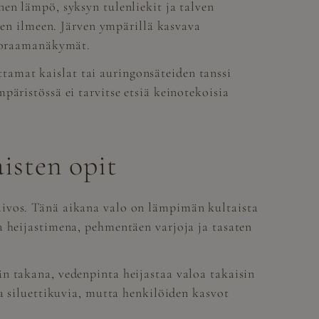
en lämpö, syksyn tulenliekit ja talven
isen ilmeen. Järven ympärillä kasvava
anoraamanäkymät.
amat kaislat tai auringonsäteiden tanssi
äristössä ei tarvitse etsiä keinotekoisia
isten opit
aivos. Tänä aikana valo on lämpimän kultaista
a heijastimena, pehmentäen varjoja ja tasaten
n takana, vedenpinta heijastaa valoa takaisin
a siluettikuvia, mutta henkilöiden kasvot