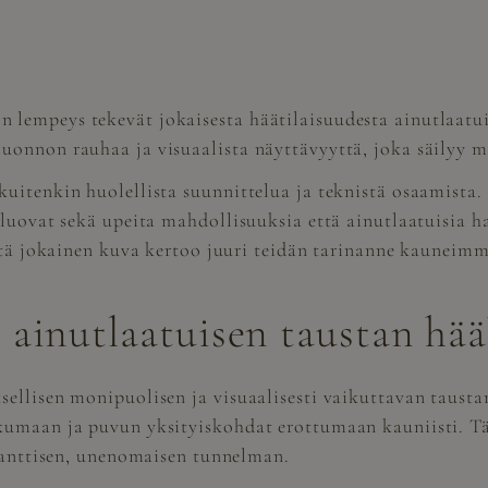
lempeys tekevät jokaisesta häätilaisuudesta ainutlaatu
onnon rauhaa ja visuaalista näyttävyyttä, joka säilyy mu
uitenkin huolellista suunnittelua ja teknistä osaamista.
 luovat sekä upeita mahdollisuuksia että ainutlaatuisia h
että jokainen kuva kertoo juuri teidän tarinanne kauneimm
 ainutlaatuisen taustan hä
ellisen monipuolisen ja visuaalisesti vaikuttavan tausta
kumaan ja puvun yksityiskohdat erottumaan kauniisti. Tä
omanttisen, unenomaisen tunnelman.