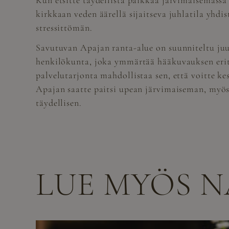
Kun etsitte täydellistä paikkaa järvimaisemassa
kirkkaan veden äärellä sijaitseva juhlatila yh
stressittömän.
Savutuvan Apajan ranta-alue on suunniteltu juur
henkilökunta, joka ymmärtää hääkuvauksen erityi
palvelutarjonta mahdollistaa sen, että voitte k
Apajan saatte paitsi upean järvimaiseman, myös 
täydellisen.
LUE MYÖS 