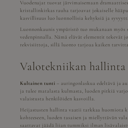
Vuodenajat tuovat järvimaisemaan dramaattisesti
kristallinkirkas rauha tarjoavat jokaiselle hääp
kasvillisuus luo luonnollisia kehyksiä ja syvyy
Luonnonkaunis ympäristö tuo mukanaan myös spon
vedenpinnalla. Nämä elävät elementit tekevät jok
rekvisiittoja, sillä luonto tarjoaa kaiken tarvi
Valotekniikan hallinta
Kultainen tunti
– auringonlaskua edeltävä ja au
ja tulee matalasta kulmasta, luoden pitkiä varj
valaistusta henkilöiden kasvoilla.
Heijastusten hallinta vaatii tarkkaa huomiota k
kohteeseen, luoden tasaisen ja miellyttävän vala
saattavat jäädä liian tummiksi ilman lisävalaist