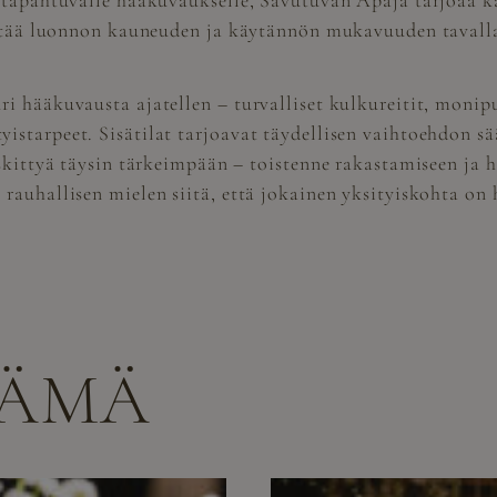
 tapahtuvalle hääkuvaukselle, Savutuvan Apaja tarjoaa ka
distää luonnon kauneuden ja käytännön mukavuuden tavall
i hääkuvausta ajatellen – turvalliset kulkureitit, moni
starpeet. Sisätilat tarjoavat täydellisen vaihtoehdon s
eskittyä täysin tärkeimpään – toistenne rakastamiseen ja
rauhallisen mielen siitä, että jokainen yksityiskohta on
NÄMÄ