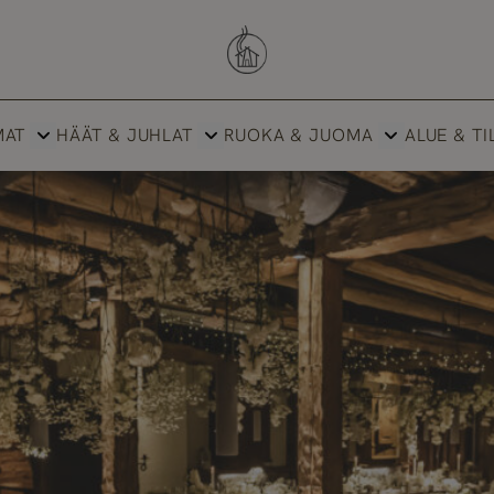
Savutuvan Apaja
MAT
HÄÄT & JUHLAT
RUOKA & JUOMA
ALUE & TI