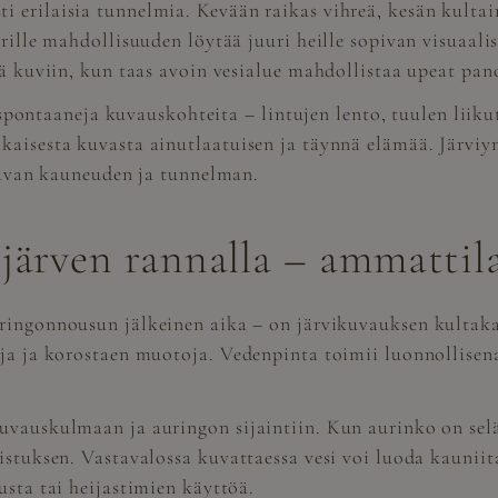
 erilaisia tunnelmia. Kevään raikas vihreä, kesän kultain
arille mahdollisuuden löytää juuri heille sopivan visuaal
ttä kuviin, kun taas avoin vesialue mahdollistaa upeat p
taaneja kuvauskohteita – lintujen lento, tuulen liikutt
aisesta kuvasta ainutlaatuisen ja täynnä elämää. Järviymp
ttavan kauneuden ja tunnelman.
 järven rannalla – ammattila
ringonnousun jälkeinen aika – on järvikuvauksen kultak
oja ja korostaen muotoja. Vedenpinta toimii luonnollisen
uvauskulmaan ja auringon sijaintiin. Kun aurinko on selä
istuksen. Vastavalossa kuvattaessa vesi voi luoda kauniit
usta tai heijastimien käyttöä.