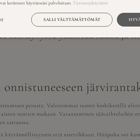
ovat keränneet käyttäessäsi palveluitaan.
Tietosuojakäytäntö
SALLI VÄLTTÄMÄTTÖMÄT
HYVÄ
OT
e sen kyvyssä yhdistää rauha ja li
 onnistuneeseen järvirant
stumisen perusta. Valoisimmat tunnit keskikesällä ulott
taisten tuntien mukaan. Varautuminen säävaihteluihin on 
en sattuessa.
ä käytännöllisyyteen että estetiikkaan. Hääpuku voi kast