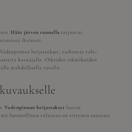
isen.
Häät järven rannalla
tarjoavat
istoissa ikuisesti.
 Vedenpinnan heijastukset, vaihtuvat valo-
aasteita kuvaajalle. Oikeiden tekniikoiden
alla mahdollisella tavalla.
äkuvaukselle
n.
Vedenpinnan heijastukset
luovat
mä luonnollinen valaistus on erityisen suotuisa