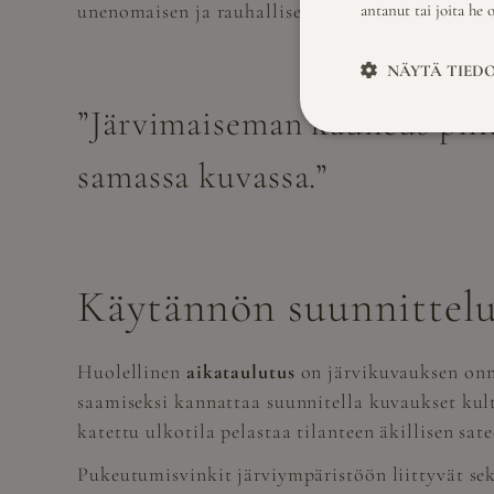
unenomaisen ja rauhallisen vaikutelman.
antanut tai joita he 
NÄYTÄ TIED
”Järvimaiseman kauneus piile
samassa kuvassa.”
Käytännön suunnittelu
Huolellinen
aikataulutus
on järvikuvauksen onni
saamiseksi kannattaa suunnitella kuvaukset kul
katettu ulkotila pelastaa tilanteen äkillisen sate
Pukeutumisvinkit järviympäristöön liittyvät sek