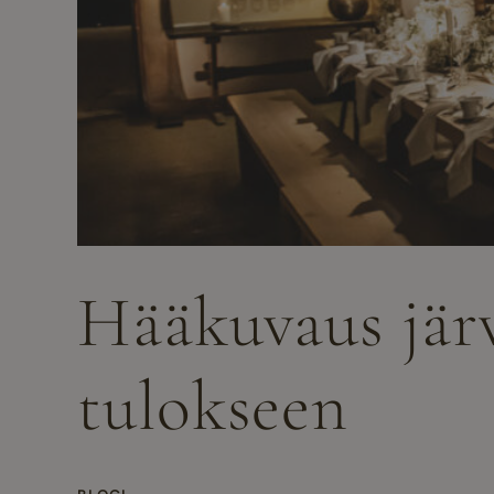
Hääkuvaus järv
tulokseen