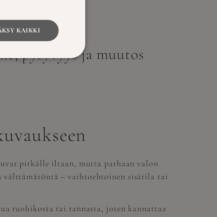
KSY KAIKKI
ike, pysyvyys ja muutos
akuvaukseen
uvat pitkälle iltaan, mutta parhaan valon
välttämätöntä – vaihtoehtoinen sisätila tai
ua ruohikosta tai rannasta, joten kannattaa