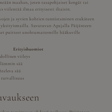
meään maahan, joten tasapohjaiset kengät tai
viilentää ilmaa erityisesti iltaisin.
ivojen ja syvien kohtien tunnistaminen etukäteen
i yksityismailla. Savutuvan Apajalla Päijänteen
set puitteet unohtumattomille hääkuville
Erityishuomiot
dollinen viileys
, lämmin sää
ihteleva sää
 turvallisuus
kuvaukseen