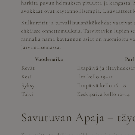
harkita puvun helmuksen pituutta ja kangasta. 
avokkaat ovat käytännöllisempiä. Lisävaatteet ky
Kulkureitit ja turvallisuusnäkökohdat vaativat 
ehkäisee onnettomuuksia. Tarvittavien lupien sel
rannalla nämä käytännön asiat on huomioitu valm
järvimaisemassa.
Vuodenaika
Par
Kevät
Iltapäivä ja iltayhdeksän
Kesä
Ilta kello 19–21
Syksy
Iltapäivä kello 16–18
Talvi
Keskipäivä kello 12–14
Savutuvan Apaja – täyd