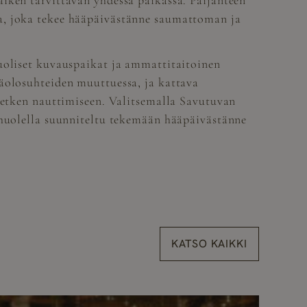
iken tarvittavan yhdessä paikassa. Päijänteen
a, joka tekee hääpäivästänne saumattoman ja
puoliset kuvauspaikat ja ammattitaitoinen
ääolosuhteiden muuttuessa, ja kattava
 hetken nauttimiseen. Valitsemalla Savutuvan
 huolella suunniteltu tekemään hääpäivästänne
KATSO KAIKKI