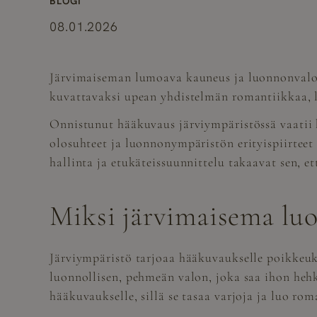
BLOGI
08.01.2026
Järvimaiseman lumoava kauneus ja luonnonvalon 
kuvattavaksi upean yhdistelmän romantiikkaa, lu
Onnistunut hääkuvaus järviympäristössä vaatii k
olosuhteet ja luonnonympäristön erityispiirteet
hallinta ja etukäteissuunnittelu takaavat sen, 
Miksi järvimaisema luo
Järviympäristö tarjoaa hääkuvaukselle poikkeuks
luonnollisen, pehmeän valon, joka saa ihon heh
hääkuvaukselle, sillä se tasaa varjoja ja luo r