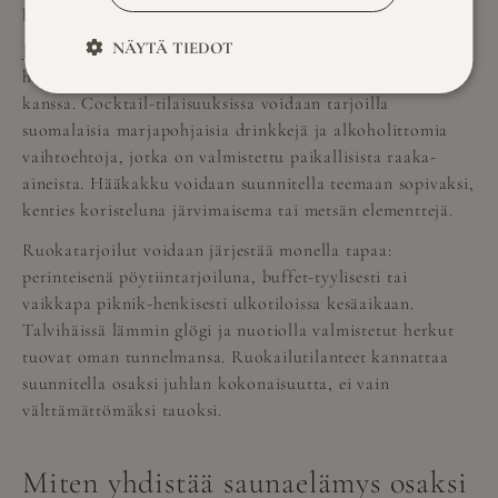
päämenusta.
NÄYTÄ TIEDOT
Juomavalinnat täydentävät ruokaelämyksen. Viinilista on
huolella valittu sopimaan erityisesti kala- ja riistaruokien
kanssa. Cocktail-tilaisuuksissa voidaan tarjoilla
suomalaisia marjapohjaisia drinkkejä ja alkoholittomia
vaihtoehtoja, jotka on valmistettu paikallisista raaka-
aineista. Hääkakku voidaan suunnitella teemaan sopivaksi,
kenties koristeluna järvimaisema tai metsän elementtejä.
Ruokatarjoilut voidaan järjestää monella tapaa:
perinteisenä pöytiintarjoiluna, buffet-tyylisesti tai
vaikkapa piknik-henkisesti ulkotiloissa kesäaikaan.
Talvihäissä lämmin glögi ja nuotiolla valmistetut herkut
tuovat oman tunnelmansa. Ruokailutilanteet kannattaa
suunnitella osaksi juhlan kokonaisuutta, ei vain
välttämättömäksi tauoksi.
Miten yhdistää saunaelämys osaksi