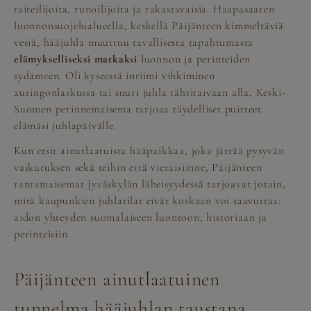
taiteilijoita, runoilijoita ja rakastavaisia. Haapasaaren
luonnonsuojelualueella, keskellä Päijänteen kimmeltäviä
vesiä, hääjuhla muuttuu tavallisesta tapahtumasta
elämykselliseksi matkaksi
luonnon ja perinteiden
sydämeen. Oli kyseessä intiimi vihkiminen
auringonlaskussa tai suuri juhla tähtitaivaan alla, Keski-
Suomen perinnemaisema tarjoaa täydelliset puitteet
elämäsi juhlapäivälle.
Kun etsit ainutlaatuista hääpaikkaa, joka jättää pysyvän
vaikutuksen sekä teihin että vieraisiinne, Päijänteen
rantamaisemat Jyväskylän läheisyydessä tarjoavat jotain,
mitä kaupunkien juhlatilat eivät koskaan voi saavuttaa:
aidon yhteyden suomalaiseen luontoon, historiaan ja
perinteisiin.
Päijänteen ainutlaatuinen
tunnelma hääjuhlan taustana