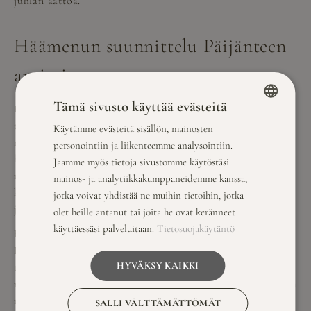
juhlan aattoa.
Häämenun suunnittelu Päijänteen
antimista
Tämä sivusto käyttää evästeitä
Keski-Suomen ruokaperinteet ja Päijänteen antimet
tarjoavat
gastronomisen matkan
suomalaiseen
Käytämme evästeitä sisällön, mainosten
FINNISH
makumaailmaan. Häämenun suunnittelussa voidaan
personointiin ja liikenteemme analysointiin.
ENGLISH
hyödyntää paikallisia raaka-aineita, kuten järvikalaa,
Jaamme myös tietoja sivustomme käytöstäsi
metsäsieniä, marjoja ja riistaa. Paikallisten tuottajien
mainos- ja analytiikkakumppaneidemme kanssa,
kautta saadaan tuoreimmat ja puhtaimmat raaka-aineet,
jotka voivat yhdistää ne muihin tietoihin, jotka
jotka takaavat makuelämyksen juhlavieraille.
olet heille antanut tai joita he ovat keränneet
käyttäessäsi palveluitaan.
Tietosuojakäytäntö
Häämenut räätälöidään aina hääparin toiveiden mukaan.
Perinteisen menun rinnalla voidaan tarjota moderneja
HYVÄKSY KAIKKI
tulkintoja suomalaisista klassikoista tai täysin uudenlaisia
makuyhdistelmiä. Erikoisruokavaliot huomioidaan aina, ja
niistä voidaan luoda yhtä vaikuttavia annoksia kuin
SALLI VÄLTTÄMÄTTÖMÄT