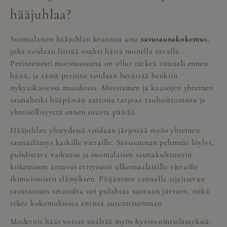
hääjuhlaa?
Suomalaisen hääjuhlan kruunaa aito
savusaunakokemus
,
joka voidaan liittää osaksi häitä monella tavalla.
Perinteisesti morsiussauna on ollut tärkeä rituaali ennen
häitä, ja tämä perinne voidaan herättää henkiin
nykyaikaisessa muodossa. Morsiamen ja kaasojen yhteinen
saunahetki hääpäivän aattona tarjoaa rauhoittumista ja
yhteisöllisyyttä ennen suurta päivää.
Hääjuhlan yhteydessä voidaan järjestää myös yhteinen
saunaelämys kaikille vieraille. Savusaunan pehmeät löylyt,
puhdistava vaikutus ja suomalaisen saunakulttuurin
kokeminen antavat erityisesti ulkomaalaisille vieraille
ikimuistoisen elämyksen. Päijänteen rannalla sijaitsevan
savusaunan terassilta voi pulahtaa suoraan järveen, mikä
tekee kokemuksesta entistä autenttisemman.
Modernit häät voivat sisältää myös hyvinvointielämyksiä.