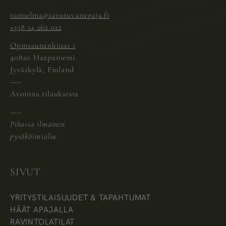
tunnelma@savutuvanapaja.fi
+358 14 262 022
Opinsaunankiuas 1
40820 Haapaniemi
Jyväskylä, Finland
—–
Avoinna tilauksesta
—–
Pihassa ilmainen
pysäköintialue
SIVUT
YRITYSTILAISUUDET & TAPAHTUMAT
HÄÄT APAJALLA
RAVINTOLATILAT