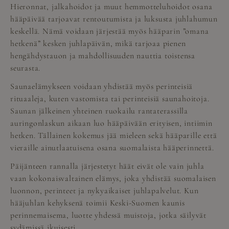
Hieronnat, jalkahoidot ja muut hemmotteluhoidot osana
hääpäivää tarjoavat rentoutumista ja luksusta juhlahumun
keskellä. Nämä voidaan järjestää myös hääparin ”omana
hetkenä” kesken juhlapäivän, mikä tarjoaa pienen
hengähdystauon ja mahdollisuuden nauttia toistensa
seurasta.
Saunaelämykseen voidaan yhdistää myös perinteisiä
rituaaleja, kuten vastomista tai perinteisiä saunahoitoja.
Saunan jälkeinen yhteinen ruokailu rantaterassilla
auringonlaskun aikaan luo hääpäivään erityisen, intiimin
hetken. Tällainen kokemus jää mieleen sekä hääparille että
vieraille ainutlaatuisena osana suomalaista hääperinnettä.
Päijänteen rannalla järjestetyt häät eivät ole vain juhla
vaan kokonaisvaltainen elämys, joka yhdistää suomalaisen
luonnon, perinteet ja nykyaikaiset juhlapalvelut. Kun
hääjuhlan kehyksenä toimii Keski-Suomen kaunis
perinnemaisema, luotte yhdessä muistoja, jotka säilyvät
sydämissä ikuisesti.