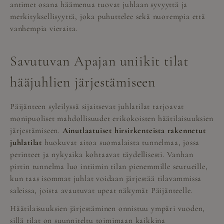
antimet osana häämenua tuovat juhlaan syvyyttä ja
merkityksellisyyttä, joka puhuttelee sekä nuorempia että
vanhempia vieraita.
Savutuvan Apajan uniikit tilat
hääjuhlien järjestämiseen
Päijänteen syleilyssä sijaitsevat juhlatilat tarjoavat
monipuoliset mahdollisuudet erikokoisten häätilaisuuksien
järjestämiseen.
Ainutlaatuiset hirsirkenteista rakennetut
juhlatilat
huokuvat aitoa suomalaista tunnelmaa, jossa
perinteet ja nykyaika kohtaavat täydellisesti. Vanhan
pirtin tunnelma luo intiimin tilan pienemmille seurueille,
kun taas isommat juhlat voidaan järjestää tilavammissa
saleissa, joista avautuvat upeat näkymät Päijänteelle.
Häätilaisuuksien järjestäminen onnistuu ympäri vuoden,
sillä tilat on suunniteltu toimimaan kaikkina