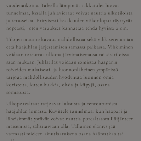
vuodenaikoina. Talvella lämpimät takkatulet luovat
tunnelmaa, kesällä juhlavieraat voivat nauttia ulkotiloista
ja terasseista. Erityisesti kesäkauden viikonloput täyttyvät
nopeasti, joten varaukset kannattaa tehdä hyvissä ajoin.
Tilojen muunneltavuus mahdollistaa sekä vihkiseremonian
että hääjuhlan järjestämisen samassa paikassa. Vihkiminen
voidaan toteuttaa ulkona järvimaisemassa tai sisätiloissa
sään mukaan. Juhlatilat voidaan somistaa hääparin
toiveiden mukaisesti, ja luonnonläheinen ympäristö
tarjoaa mahdollisuuden hyödyntää luonnon omia
koristeita, kuten kukkia, oksia ja käpyjä, osana
somistusta.
Ulkoporealtaat tarjoavat luksusta ja rentoutumista
hääjuhlan lomassa. Kuvittele tunnelmaa, kun hääpari ja
läheisimmät ystävät voivat nauttia porealtaasta Päijänteen
maisemissa, tähtitaivaan alla. Tällainen elämys jää
varmasti mieleen ainutlaatuisena osana häämatkaa tai