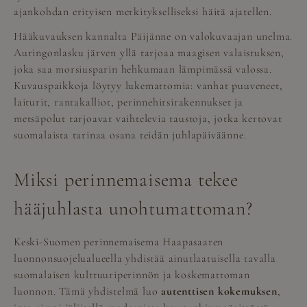
ajankohdan erityisen merkitykselliseksi häitä ajatellen.
Hääkuvauksen kannalta Päijänne on valokuvaajan unelma.
Auringonlasku järven yllä tarjoaa maagisen valaistuksen,
joka saa morsiusparin hehkumaan lämpimässä valossa.
Kuvauspaikkoja löytyy lukemattomia: vanhat puuveneet,
laiturit, rantakalliot, perinnehirsirakennukset ja
metsäpolut tarjoavat vaihtelevia taustoja, jotka kertovat
suomalaista tarinaa osana teidän juhlapäiväänne.
Miksi perinnemaisema tekee
hääjuhlasta unohtumattoman?
Keski-Suomen perinnemaisema Haapasaaren
luonnonsuojelualueella yhdistää ainutlaatuisella tavalla
suomalaisen kulttuuriperinnön ja koskemattoman
luonnon. Tämä yhdistelmä luo
autenttisen kokemuksen
,