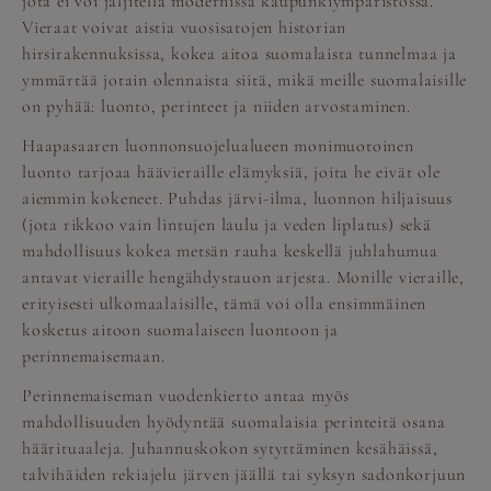
jota ei voi jäljitellä modernissa kaupunkiympäristössä.
Vieraat voivat aistia vuosisatojen historian
hirsirakennuksissa, kokea aitoa suomalaista tunnelmaa ja
ymmärtää jotain olennaista siitä, mikä meille suomalaisille
on pyhää: luonto, perinteet ja niiden arvostaminen.
Haapasaaren luonnonsuojelualueen monimuotoinen
luonto tarjoaa häävieraille elämyksiä, joita he eivät ole
aiemmin kokeneet. Puhdas järvi-ilma, luonnon hiljaisuus
(jota rikkoo vain lintujen laulu ja veden liplatus) sekä
mahdollisuus kokea metsän rauha keskellä juhlahumua
antavat vieraille hengähdystauon arjesta. Monille vieraille,
erityisesti ulkomaalaisille, tämä voi olla ensimmäinen
kosketus aitoon suomalaiseen luontoon ja
perinnemaisemaan.
Perinnemaiseman vuodenkierto antaa myös
mahdollisuuden hyödyntää suomalaisia perinteitä osana
häärituaaleja. Juhannuskokon sytyttäminen kesähäissä,
talvihäiden rekiajelu järven jäällä tai syksyn sadonkorjuun