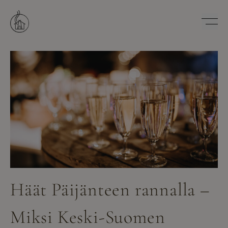
Hyppää
sisältöön
Savutuvan Apaja
Häät Päijänteen rannalla –
Miksi Keski-Suomen