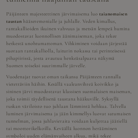
Päijänteen majesteettinen järvimaisema luo
taianomaisen
taustan
hääseremonialle ja juhlalle. Veden kimallus,
rantakallioiden ikuinen vahvuus ja metsän lempeä humina
muodostavat luonnollisen äänimaiseman, joka tekee
hetkestä unohtumattoman. Vihkiminen voidaan järjestää
suoraan rantakalliolla, laiturin nokassa tai perinteisessä
pihapiirissä, josta avautuu henkeäsalpaava näkymä
Suomen toiseksi suurimmalle järvelle.
Vuodenajat tuovat oman taikansa Päijänteen rannalla
vietettäviin häihin. Kesällä vaaleanvihreä koivikko ja
sininen järvi muodostavat klassisen suomalaisen maiseman,
joka toimii täydellisenä taustana hääkuville. Syksyllä
ruskan väriloisto tuo juhlaan lämmintä hehkua. Talvella
luminen järvimaisema ja jään kimmellys luovat satumaisen
tunnelman, jossa juhlavieraita voidaan kuljettaa jäätiellä
tai moottorikelkoilla. Keväällä luonnon herääminen
symboloi uuden elämänvaiheen alkua, mikä tekee