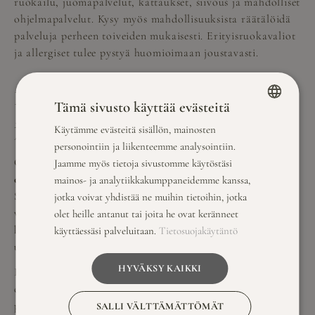
ruokailu, juomapalvelut, kattaukset, siivous ja mahdolliset
ohjelmapalvelut. Kysy myös mahdollisuuksista räätälöidä
palveluja perheen toiveiden mukaisesti. Erityisruokavaliot
ja allergiset tulee pystyä huomioimaan joustavasti.
Miten varmistan että isäinpäivän
Tämä sivusto käyttää evästeitä
juhla onnistuu täydellisesti?
Käytämme evästeitä sisällön, mainosten
FINNISH
personointiin ja liikenteemme analysointiin.
ENGLISH
Onnistuneen isäinpäiväjuhlan takaa
huolellinen
Jaamme myös tietoja sivustomme käytöstäsi
ennakkosuunnittelu ja isän mieltymysten huomioiminen
.
mainos- ja analytiikkakumppaneidemme kanssa,
Suunnittele ruokalistat isän lempiruokien ympärille ja
jotka voivat yhdistää ne muihin tietoihin, jotka
varmista, että ohjelma vastaa hänen kiinnostuksen
olet heille antanut tai joita he ovat keränneet
kohteitaan. Varaudu sääolosuhteisiin, jos juhlassa on
käyttäessäsi palveluitaan.
Tietosuojakäytäntö
ulko-osuuksia.
HYVÄKSY KAIKKI
Ruokapalvelujen suunnittelu on kriittistä juhlan
onnistumisen kannalta. Keskustele juhlatilan kanssa isän ja
perheen mieltymyksistä. Monet isät arvostavat perinteisiä
SALLI VÄLTTÄMÄTTÖMÄT