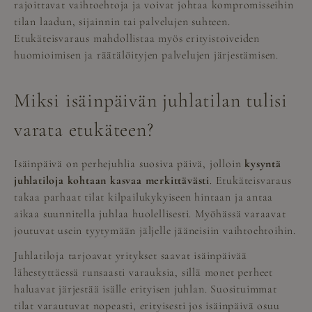
rajoittavat vaihtoehtoja ja voivat johtaa kompromisseihin
tilan laadun, sijainnin tai palvelujen suhteen.
Etukäteisvaraus mahdollistaa myös erityistoiveiden
huomioimisen ja räätälöityjen palvelujen järjestämisen.
Miksi isäinpäivän juhlatilan tulisi
varata etukäteen?
Isäinpäivä on perhejuhlia suosiva päivä, jolloin
kysyntä
juhlatiloja kohtaan kasvaa merkittävästi
. Etukäteisvaraus
takaa parhaat tilat kilpailukykyiseen hintaan ja antaa
aikaa suunnitella juhlaa huolellisesti. Myöhässä varaavat
joutuvat usein tyytymään jäljelle jääneisiin vaihtoehtoihin.
Juhlatiloja tarjoavat yritykset saavat isäinpäivää
lähestyttäessä runsaasti varauksia, sillä monet perheet
haluavat järjestää isälle erityisen juhlan. Suosituimmat
tilat varautuvat nopeasti, erityisesti jos isäinpäivä osuu