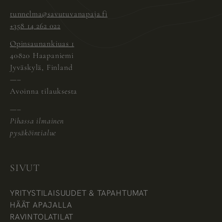
tunnelma@savutuvanapaja.fi
+358 14 262 022
Opinsaunankiuas 1
40820 Haapaniemi
Jyväskylä, Finland
—–
Avoinna tilauksesta
—–
Pihassa ilmainen
pysäköintialue
SIVUT
YRITYSTILAISUUDET & TAPAHTUMAT
HÄÄT APAJALLA
RAVINTOLATILAT