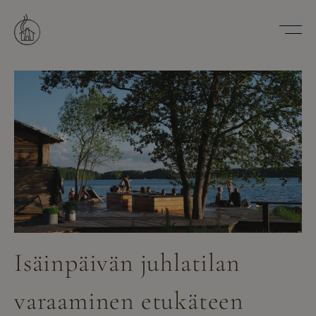
Hyppää
sisältöön
Savutuvan Apaja
Isäinpäivän juhlatilan
varaaminen etukäteen