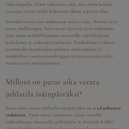
viikonlopulle. Tämä tarkoittaa sitä, että viime hetken
varaajat voivat jäädä kokonaan ilman sopivaa tilaa.
Ennakkovaraus tuo mukanaan useita etuja. Hinnat ovat
usein edullisempia, kun varaat hyvissä ajoin etukäteen.
Saat myös mahdollisuuden neuvotella räätälöidyistä
palveluista ja erikoisjärjestelyistä. Ruokalistat voidaan
suunnitella huomioiden perheen mieltymykset ja
mahdolliset ruoka-aineallergiset tai erityisruokavaliot
noudattavat perheenjäsenet.
Milloin on paras aika varata
juhlatila isäinpäiväksi?
Paras aika varata juhlatila isäinpäiväksi on
2-3 kuukautta
etukäteen
. Tämä antaa riittävästi aikaa vertailla
vaihtoehtoja, neuvotella palveluista ja järjestää kaikki
yksityiskohdat. Kiireellisissä tapauksissa kannattaa ottaa