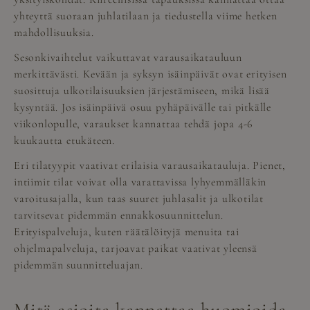
yhteyttä suoraan juhlatilaan ja tiedustella viime hetken
mahdollisuuksia.
Sesonkivaihtelut vaikuttavat varausaikatauluun
merkittävästi. Kevään ja syksyn isäinpäivät ovat erityisen
suosittuja ulkotilaisuuksien järjestämiseen, mikä lisää
kysyntää. Jos isäinpäivä osuu pyhäpäivälle tai pitkälle
viikonlopulle, varaukset kannattaa tehdä jopa 4-6
kuukautta etukäteen.
Eri tilatyypit vaativat erilaisia varausaikatauluja. Pienet,
intiimit tilat voivat olla varattavissa lyhyemmälläkin
varoitusajalla, kun taas suuret juhlasalit ja ulkotilat
tarvitsevat pidemmän ennakkosuunnittelun.
Erityispalveluja, kuten räätälöityjä menuita tai
ohjelmapalveluja, tarjoavat paikat vaativat yleensä
pidemmän suunnitteluajan.
Mitä asioita kannattaa huomioida