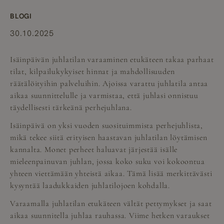
BLOGI
30.10.2025
Isäinpäivän juhlatilan varaaminen etukäteen takaa parhaat
tilat, kilpailukykyiset hinnat ja mahdollisuuden
räätälöityihin palveluihin. Ajoissa varattu juhlatila antaa
aikaa suunnittelulle ja varmistaa, että juhlasi onnistuu
täydellisesti tärkeänä perhejuhlana.
Isäinpäivä on yksi vuoden suosituimmista perhejuhlista,
mikä tekee siitä erityisen haastavan juhlatilan löytämisen
kannalta. Monet perheet haluavat järjestää isälle
mieleenpainuvan juhlan, jossa koko suku voi kokoontua
yhteen viettämään yhteistä aikaa. Tämä lisää merkittävästi
kysyntää laadukkaiden juhlatilojoen kohdalla.
Varaamalla juhlatilan etukäteen vältät pettymykset ja saat
aikaa suunnitella juhlaa rauhassa. Viime hetken varaukset