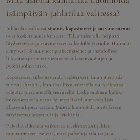
isäinpäivän juhlatilaa valitessa?
Juhlatilaa valitessa
sijainti, kapasiteetti ja saavutettavuus
ovat keskeisimmät kriteerit. Tilan tulee olla helposti
löydettävissä ja saavutettavissa kaikille vieraille. Huomioi
erityisesti ikääntyneet perheenjäsenet ja mahdolliset
liikuntarajoitteiset vieraat sekä lastenvaunujen ja
pyörätuolien tarve.
Kapasiteetti tulee arvioida realistisesti. Liian pieni tila
tuntuu ahtaalta, kun taas liian suuri tila voi vaikuttaa
tyhjältä pienemmällä seurueella. Laske mukaan kaikki
kutsuvieraat ja varaa hieman lisätilaa mahdollisia
yllätystulijoita varten. Muista huomioida myös lasten
tarvitsemat syvytuolit ja leikkitila.
Palveluvalikoima vaikuttaa merkittävästi juhlan
onnistumiseen. Selvitä, mitä palveluja tila tarjoaa: