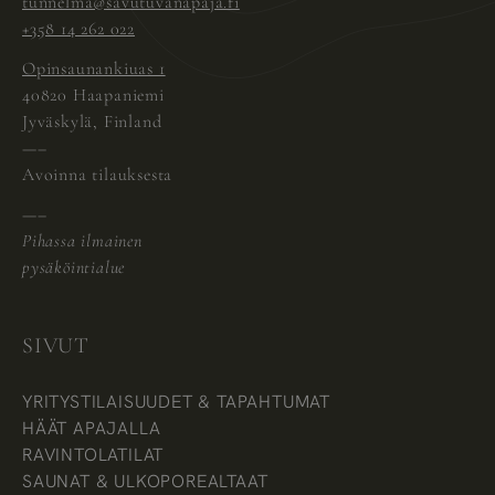
tunnelma@savutuvanapaja.fi
+358 14 262 022
Opinsaunankiuas 1
40820 Haapaniemi
Jyväskylä, Finland
—–
Avoinna tilauksesta
—–
Pihassa ilmainen
pysäköintialue
SIVUT
YRITYSTILAISUUDET & TAPAHTUMAT
HÄÄT APAJALLA
RAVINTOLATILAT
SAUNAT & ULKOPOREALTAAT