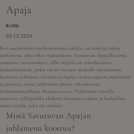
Apaja
BLOGI
03.12.2024
Kun suunnittelet unohtumatonta juhlaa, on tärkeää valita
juhlamenu, joka tekee vaikutuksen. Savutuvan Apajalla tämä
onnistuu vaivattomasti, sillä tarjolla on ainutlaatuisia
makuelämyksiä, jotka vievät vieraasi matkalle suomalaisen
luonnon sydämeen. Savutuvan Apaja tarjoaa upean ympäristön
ja puitteet, joissa juhlamenu pääsee oikeuksiinsa.
Luonnonsuojellussa Haapasaaressa, Päijänteen rannalla
sijaitseva juhlapaikka yhdistää luonnon rauhan ja herkulliset
maut tavalla, joka jää mieleen.
Mistä Savutuvan Apajan
juhlamenu koostuu?