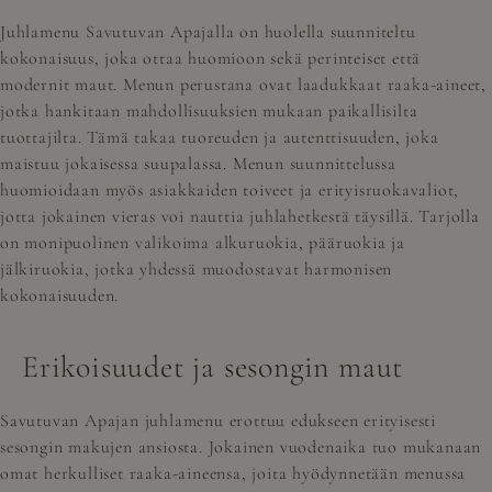
Juhlamenu Savutuvan Apajalla on huolella suunniteltu
kokonaisuus, joka ottaa huomioon sekä perinteiset että
modernit maut. Menun perustana ovat laadukkaat raaka-aineet,
jotka hankitaan mahdollisuuksien mukaan paikallisilta
tuottajilta. Tämä takaa tuoreuden ja autenttisuuden, joka
maistuu jokaisessa suupalassa. Menun suunnittelussa
huomioidaan myös asiakkaiden toiveet ja erityisruokavaliot,
jotta jokainen vieras voi nauttia juhlahetkestä täysillä. Tarjolla
on monipuolinen valikoima alkuruokia, pääruokia ja
jälkiruokia, jotka yhdessä muodostavat harmonisen
kokonaisuuden.
Erikoisuudet ja sesongin maut
Savutuvan Apajan juhlamenu erottuu edukseen erityisesti
sesongin makujen ansiosta. Jokainen vuodenaika tuo mukanaan
omat herkulliset raaka-aineensa, joita hyödynnetään menussa