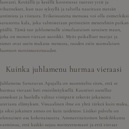
luovasti. Keväällä ja kesällä korostuvat tuoreet yrtit ja
vihannekset, kun taas syksyllä ja talvella nautitaan metsän
antimista ja riistasta. Erikoisuutena menussa voi olla esimerkiksi
savustettu kala, joka valmistetaan perinteisin menetelmin paikan
päällä. Tämä tuo juhlamenulle ainutlaatuisen savuisen maun,
joka on monen vieraan suosikki. Myös paikalliset marjat ja
sienet ovat usein mukana menussa, tuoden esiin suomalaisen
luonnon monimuotoisuuden.
Kuinka juhlamenu hurmaa vieraasi
Juhlamenu Savutuvan Apajalla on suunniteltu siten, että se
hurmaa vieraasi heti ensisilmäyksellä. Kauniisti asetellut
annokset ja huolella valitut viiniparit tekevät jokaisesta
ateriasta elämyksen. Visuaalinen ilme on yhtä tärkeä kuin maku,
ja siksi jokainen annos on kuin taideteos. Lisäksi palvelu on
olennainen osa kokonaisuutta. Ammattitaitoinen henkilökunta
varmistaa, että kaikki sujuu moitteettomasti ja että vieraat