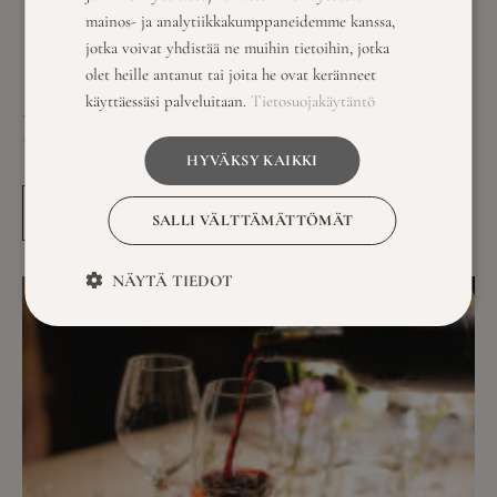
mainos- ja analytiikkakumppaneidemme kanssa,
jotka voivat yhdistää ne muihin tietoihin, jotka
olet heille antanut tai joita he ovat keränneet
käyttäessäsi palveluitaan.
Tietosuojakäytäntö
LUE MYÖS NÄMÄ
HYVÄKSY KAIKKI
KATSO KAIKKI
SALLI VÄLTTÄMÄTTÖMÄT
NÄYTÄ TIEDOT