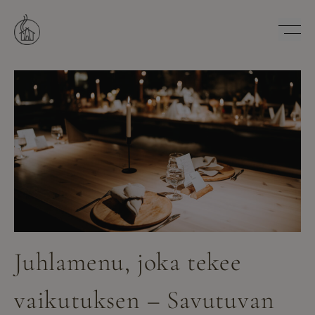
Hyppää
sisältöön
Savutuvan Apaja
Juhlamenu, joka tekee
vaikutuksen – Savutuvan