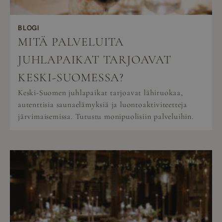
BLOGI
MITÄ PALVELUITA
JUHLAPAIKAT TARJOAVAT
KESKI-SUOMESSA?
Keski-Suomen juhlapaikat tarjoavat lähiruokaa,
autenttisia saunaelämyksiä ja luontoaktiviteetteja
järvimaisemissa. Tutustu monipuolisiin palveluihin.