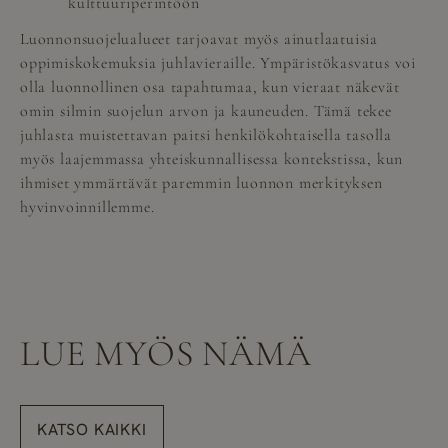
kulttuuriperintöön
Luonnonsuojelualueet tarjoavat myös ainutlaatuisia
oppimiskokemuksia juhlavieraille. Ympäristökasvatus voi
olla luonnollinen osa tapahtumaa, kun vieraat näkevät
omin silmin suojelun arvon ja kauneuden. Tämä tekee
juhlasta muistettavan paitsi henkilökohtaisella tasolla
myös laajemmassa yhteiskunnallisessa kontekstissa, kun
ihmiset ymmärtävät paremmin luonnon merkityksen
hyvinvoinnillemme.
LUE MYÖS NÄMÄ
KATSO KAIKKI