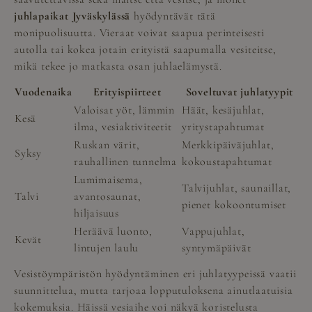
juhlapaikat Jyväskylässä
hyödyntävät tätä
monipuolisuutta. Vieraat voivat saapua perinteisesti
autolla tai kokea jotain erityistä saapumalla vesiteitse,
mikä tekee jo matkasta osan juhlaelämystä.
Vuodenaika
Erityispiirteet
Soveltuvat juhlatyypit
Valoisat yöt, lämmin
Häät, kesäjuhlat,
Kesä
ilma, vesiaktiviteetit
yritystapahtumat
Ruskan värit,
Merkkipäiväjuhlat,
Syksy
rauhallinen tunnelma
kokoustapahtumat
Lumimaisema,
Talvijuhlat, saunaillat,
Talvi
avantosaunat,
pienet kokoontumiset
hiljaisuus
Heräävä luonto,
Vappujuhlat,
Kevät
lintujen laulu
syntymäpäivät
Vesistöympäristön hyödyntäminen eri juhlatyypeissä vaatii
suunnittelua, mutta tarjoaa lopputuloksena ainutlaatuisia
kokemuksia. Häissä vesiaihe voi näkyä koristelusta