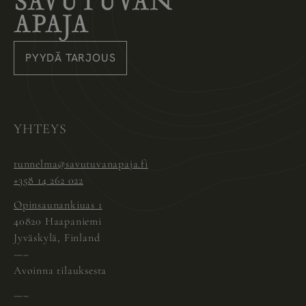
Savutuvan Apaja
PYYDÄ TARJOUS
Instagram
Pinterest
Facebook
YHTEYS
tunnelma@savutuvanapaja.fi
+358 14 262 022
Opinsaunankiuas 1
40820 Haapaniemi
Jyväskylä, Finland
—–
Avoinna tilauksesta
—–