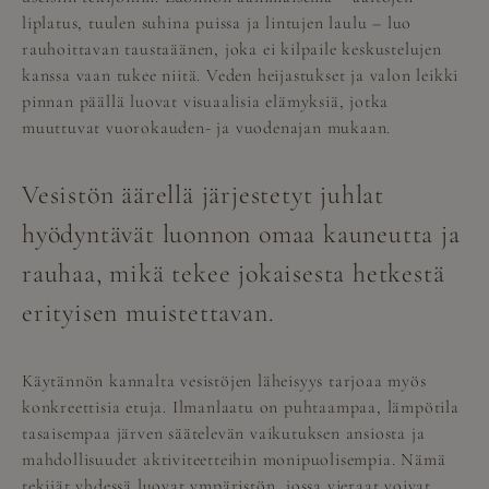
liplatus, tuulen suhina puissa ja lintujen laulu – luo
rauhoittavan taustaäänen, joka ei kilpaile keskustelujen
kanssa vaan tukee niitä. Veden heijastukset ja valon leikki
pinnan päällä luovat visuaalisia elämyksiä, jotka
muuttuvat vuorokauden- ja vuodenajan mukaan.
Vesistön äärellä järjestetyt juhlat
hyödyntävät luonnon omaa kauneutta ja
rauhaa, mikä tekee jokaisesta hetkestä
erityisen muistettavan.
Käytännön kannalta vesistöjen läheisyys tarjoaa myös
konkreettisia etuja. Ilmanlaatu on puhtaampaa, lämpötila
tasaisempaa järven säätelevän vaikutuksen ansiosta ja
mahdollisuudet aktiviteetteihin monipuolisempia. Nämä
tekijät yhdessä luovat ympäristön, jossa vieraat voivat