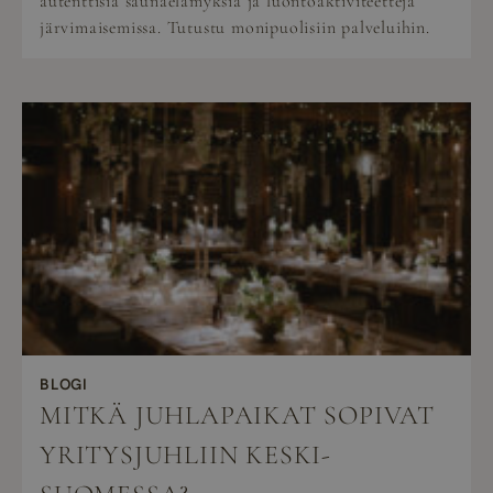
autenttisia saunaelämyksiä ja luontoaktiviteetteja
järvimaisemissa. Tutustu monipuolisiin palveluihin.
BLOGI
MITKÄ JUHLAPAIKAT SOPIVAT
YRITYSJUHLIIN KESKI-