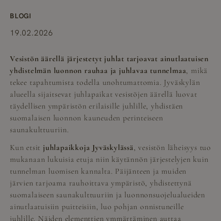
BLOGI
19.02.2026
Vesistön äärellä järjestetyt juhlat tarjoavat ainutlaatuisen
yhdistelmän luonnon rauhaa ja juhlavaa tunnelmaa
, mikä
tekee tapahtumista todella unohtumattomia. Jyväskylän
alueella sijaitsevat juhlapaikat vesistöjen äärellä luovat
täydellisen ympäristön erilaisille juhlille, yhdistäen
suomalaisen luonnon kauneuden perinteiseen
saunakulttuuriin.
Kun etsit
juhlapaikkoja Jyväskylässä
, vesistön läheisyys tuo
mukanaan lukuisia etuja niin käytännön järjestelyjen kuin
tunnelman luomisen kannalta. Päijänteen ja muiden
järvien tarjoama rauhoittava ympäristö, yhdistettynä
suomalaiseen saunakulttuuriin ja luonnonsuojelualueiden
ainutlaatuisiin puitteisiin, luo pohjan onnistuneille
juhlille. Näiden elementtien ymmärtäminen auttaa