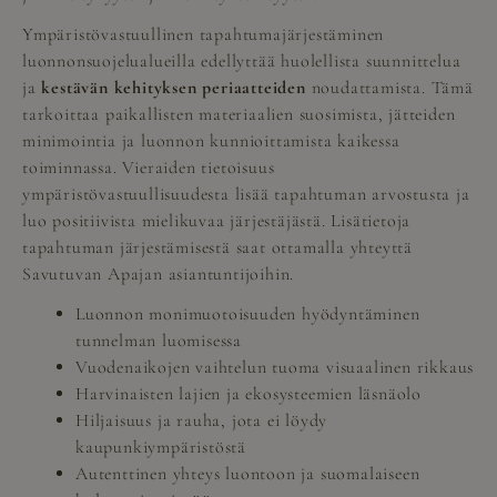
Ympäristövastuullinen tapahtumajärjestäminen
luonnonsuojelualueilla edellyttää huolellista suunnittelua
ja
kestävän kehityksen periaatteiden
noudattamista. Tämä
tarkoittaa paikallisten materiaalien suosimista, jätteiden
minimointia ja luonnon kunnioittamista kaikessa
toiminnassa. Vieraiden tietoisuus
ympäristövastuullisuudesta lisää tapahtuman arvostusta ja
luo positiivista mielikuvaa järjestäjästä. Lisätietoja
tapahtuman järjestämisestä saat ottamalla
yhteyttä
Savutuvan Apajan asiantuntijoihin
.
Luonnon monimuotoisuuden hyödyntäminen
tunnelman luomisessa
Vuodenaikojen vaihtelun tuoma visuaalinen rikkaus
Harvinaisten lajien ja ekosysteemien läsnäolo
Hiljaisuus ja rauha, jota ei löydy
kaupunkiympäristöstä
Autenttinen yhteys luontoon ja suomalaiseen