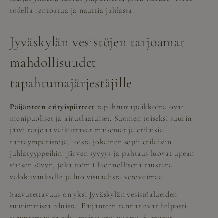
todella rentoutua ja nauttia juhlasta.
Jyväskylän vesistöjen tarjoamat
mahdollisuudet
tapahtumajärjestäjille
Päijänteen erityispiirteet
tapahtumapaikkoina ovat
monipuoliset ja ainutlaatuiset. Suomen toiseksi suurin
järvi tarjoaa vaikuttavat maisemat ja erilaisia
rantaympäristöjä, joista jokainen sopii erilaisiin
juhlatyyppeihin. Järven syvyys ja puhtaus luovat upean
sinisen sävyn, joka toimii luonnollisena taustana
valokuvaukselle ja luo visuaalista vetovoimaa.
Saavutettavuus on yksi Jyväskylän vesistöalueiden
suurimmista eduista. Päijänteen rannat ovat helposti
saavutettavissa sekä maitse että vesitse, ja monet