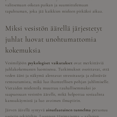
valitsemaan oikean paikan ja suunnittelemaan
tapahtuman, joka jää kaikkien mieleen pitkäksi aikaa.
Miksi vesistön äärellä järjestetyt
juhlat luovat unohtumattomia
kokemuksia
Vesimiljöön
psykologiset vaikutukset
ovat merkittäviä
juhlakokemusten luomisessa. Tutkimukset osoittavat, että
veden ääni ja näkymä alentavat stressitasoja ja edistävät
rentoutumista, mikä luo ihanteellisen pohjan juhlimiselle.
Vieraiden mielentila muuttuu rauhallisemmaksi jo
saapuessaan vesistön äärelle, mikä helpottaa sosiaalista
kanssakäymistä ja luo avoimen ilmapiirin.
Järven äärellä syntyvä
ainutlaatuinen tunnelma
perustuu
useisiin tekijöihin. Luonnon äänimaisema – aaltojen