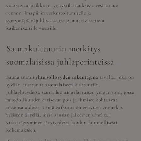
valokuvauspaikkaan, yritystilaisuuksissa vesistö luo
rennon ilmapiirin verkostoitumiselle ja
syntymäpäiväjuhlissa se tarjoaa aktiviteetteja
kaikenikäisille vieraille.
Saunakulttuurin merkitys
suomalaisissa juhlaperinteissä
Sauna toimii
yhteisöllisyyden rakentajana
tavalla, joka on
syvään juurtunut suomalaiseen kulttuuriin.
Juhlayhteydessä sauna luo ainutlaatuisen ympäristön, jossa
muodollisuudet karisevat pois ja ihmiset kohtaavat
toisensa aidosti. Tämä vaikutus on erityisen voimakas
vesistön äärellä, jossa saunan jälkeinen uinti tai
virkistäytyminen järvivedessä kuuluu luonnollisesti
kokemukseen.