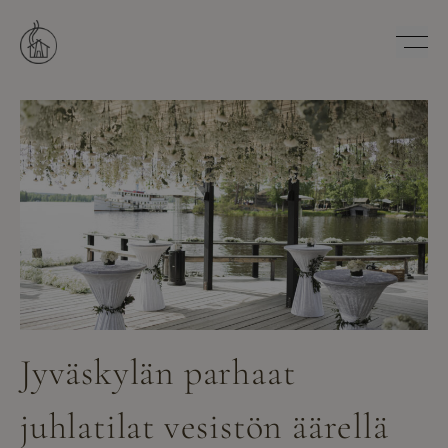
Hyppää
sisältöön
Savutuvan Apaja
Jyväskylän parhaat
juhlatilat vesistön äärellä