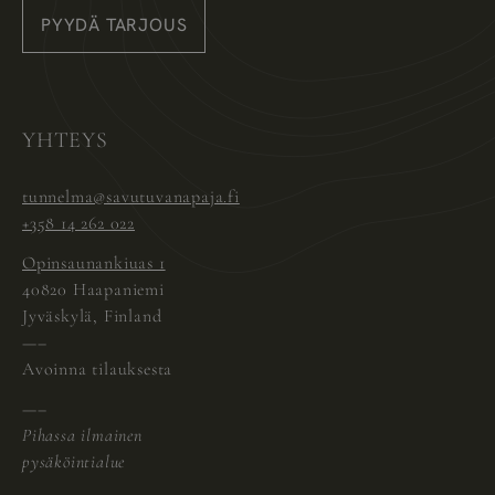
Savutuvan Apaja
PYYDÄ TARJOUS
Instagram
Pinterest
Facebook
YHTEYS
tunnelma@savutuvanapaja.fi
+358 14 262 022
Opinsaunankiuas 1
40820 Haapaniemi
Jyväskylä, Finland
—–
Avoinna tilauksesta
—–
Pihassa ilmainen
pysäköintialue