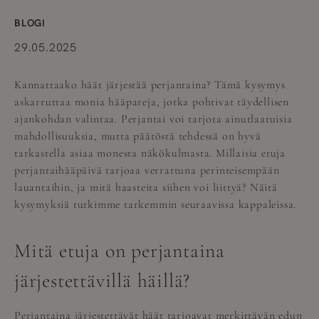
BLOGI
29.05.2025
Kannattaako häät järjestää perjantaina? Tämä kysymys
askarruttaa monia hääpareja, jotka pohtivat täydellisen
ajankohdan valintaa. Perjantai voi tarjota ainutlaatuisia
mahdollisuuksia, mutta päätöstä tehdessä on hyvä
tarkastella asiaa monesta näkökulmasta. Millaisia etuja
perjantaihääpäivä tarjoaa verrattuna perinteisempään
lauantaihin, ja mitä haasteita siihen voi liittyä? Näitä
kysymyksiä tutkimme tarkemmin seuraavissa kappaleissa.
Mitä etuja on perjantaina
järjestettävillä häillä?
Perjantaina järjestettävät häät tarjoavat merkittävän edun