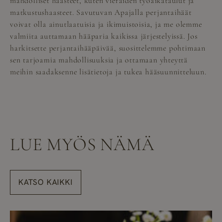
mahdolliset haasteet, kuten vieraiden työaikataulut ja
matkustushaasteet. Savutuvan Apajalla perjantaihäät
voivat olla ainutlaatuisia ja ikimuistoisia, ja me olemme
valmiita auttamaan hääparia kaikissa järjestelyissä. Jos
harkitsette perjantaihääpäivää, suosittelemme pohtimaan
sen tarjoamia mahdollisuuksia ja ottamaan yhteyttä
meihin saadaksenne lisätietoja ja tukea hääsuunnitteluun.
LUE MYÖS NÄMÄ
KATSO KAIKKI