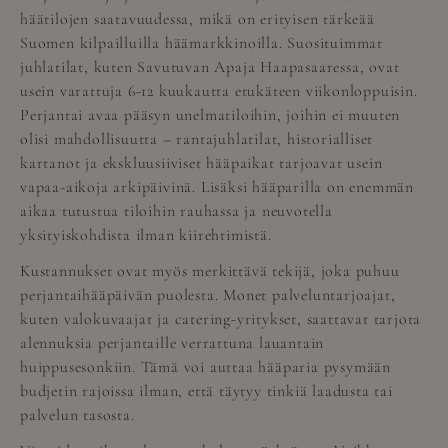
häätilojen
saatavuudessa, mikä on erityisen tärkeää
Suomen kilpailluilla häämarkkinoilla. Suosituimmat
juhlatilat, kuten Savutuvan Apaja Haapasaaressa, ovat
usein varattuja 6-12 kuukautta etukäteen viikonloppuisin.
Perjantai avaa pääsyn unelmatiloihin, joihin ei muuten
olisi mahdollisuutta – rantajuhlatilat, historialliset
kartanot ja ekskluusiiviset hääpaikat tarjoavat usein
vapaa-aikoja arkipäivinä. Lisäksi hääparilla on enemmän
aikaa tutustua tiloihin rauhassa ja neuvotella
yksityiskohdista ilman kiirehtimistä.
Kustannukset ovat myös merkittävä tekijä, joka puhuu
perjantaihääpäivän puolesta. Monet palveluntarjoajat,
kuten valokuvaajat ja catering-yritykset, saattavat tarjota
alennuksia perjantaille verrattuna lauantain
huippusesonkiin. Tämä voi auttaa hääparia pysymään
budjetin rajoissa ilman, että täytyy tinkiä laadusta tai
palvelun tasosta.