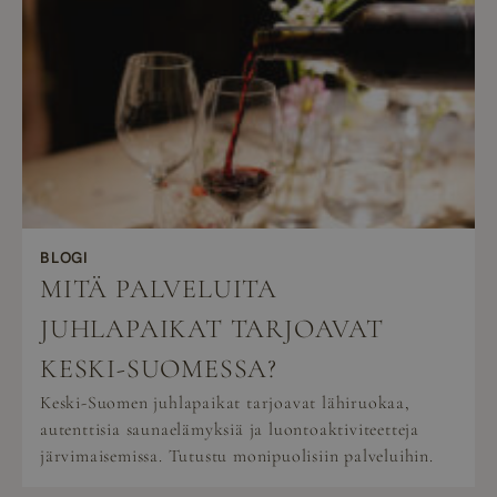
BLOGI
MITÄ PALVELUITA
JUHLAPAIKAT TARJOAVAT
KESKI-SUOMESSA?
Keski-Suomen juhlapaikat tarjoavat lähiruokaa,
autenttisia saunaelämyksiä ja luontoaktiviteetteja
järvimaisemissa. Tutustu monipuolisiin palveluihin.