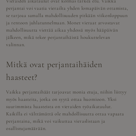
Vieraiden aikataulut ovat kolmas tärkeä etu. Vaikka
perjantai voi vaatia vierailta yhden lomapäivän ottamista,
se tarjoaa samalla mahdollisuuden pitkään viikonloppuun
ja rentoon juhlatunnelmaan. Monet vieraat arvostavat
mahdollisuutta viettää aikaa yhdessä myös hääpäivän
jälkeen, mikä tekee perjantaihäistä houkuttelevan
valinnan.
Mitkä ovat perjantaihäiden
haasteet?
Vaikka perjantaihäät tarjoavat monia etuja, niihin liittyy
myös haasteita, jotka on syytä ottaa huomioon. Yksi
suurimmista haasteista on vieraiden työaikataulut.
Kaikilla ei välttämättä ole mahdollisuutta ottaa vapaata
perjantaina, mikä voi vaikuttaa vieraslistaan ja
osallistujamäärään.