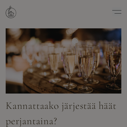
Hyppää
sisältöön
Savutuvan Apaja
Kannattaako järjestää häät
perjantaina?