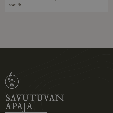
200€/hlö.