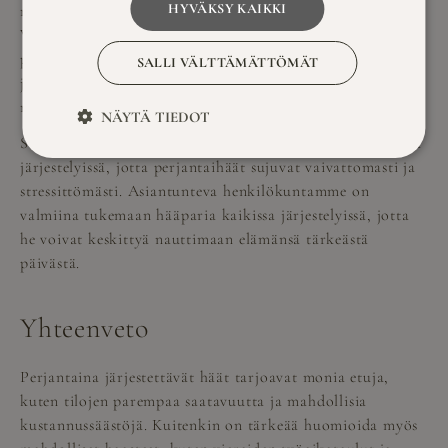
HYVÄKSY KAIKKI
rannalla, mikä voi olla täydellinen lisä hääjuhlallisuuksiin.
Vieraamme voivat rentoutua ulkoporealtaissa tai nauttia
perinteisestä suomalaisesta saunakokemuksesta ennen tai
SALLI VÄLTTÄMÄTTÖMÄT
jälkeen juhlan. Tämä ainutlaatuinen kokemus jää varmasti
mieleen niin hääparille kuin vieraillekin.
NÄYTÄ TIEDOT
Savutuvan Apajalla voimme myös auttaa suunnittelussa ja
järjestelyissä, jotta perjantaihäät sujuvat vaivattomasti ja
stressittömästi. Asiantunteva henkilökuntamme on
valmiina tukemaan hääparia kaikissa järjestelyissä, jotta
he voivat keskittyä nauttimaan elämänsä tärkeästä
päivästä.
Yhteenveto
Perjantaina järjestettävät häät tarjoavat monia etuja,
kuten tilojen parempaa saatavuutta ja mahdollisia
kustannussäästöjä. Kuitenkin on tärkeää huomioida myös