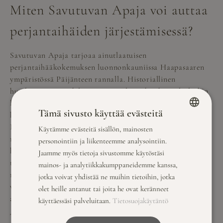
Miten Savutuvan Apaja voi auttaa
perjantaihäiden järjestämisessä?
Savutuvan Apaja tarjoaa ainutlaatuisen
perjantaihääkokemuksen luonnonkauniissa Haapasaaren
ympäristössä Päijänteen rannalla. Historiallinen
huvilaympäristö yhdistettynä moderneihin hääpalveluihin
luo täydellisen puitteet niin intiimeille 20 hengen juhlille
Tämä sivusto käyttää evästeitä
kuin suuremmille 150 vieraan häille.
Luonnonsuojelualueella sijaitseva kohteemme tarjoaa
Käytämme evästeitä sisällön, mainosten
FINNISH
rauhallisen pakopaikan kaupungin hälinästä, missä
personointiin ja liikenteemme analysointiin.
ENGLISH
hääpari ja vieraat voivat keskittyä täysin juhlan
Jaamme myös tietoja sivustomme käytöstäsi
tunnelmaan. Perjantaihäät Savutuvan Apajalla
mainos- ja analytiikkakumppaneidemme kanssa,
mahdollistavat pidemmän viikonlopun vieton, jolloin
jotka voivat yhdistää ne muihin tietoihin, jotka
vieraat voivat nauttia myös lauantaina alueen
olet heille antanut tai joita he ovat keränneet
aktiviteeteista ja luonnosta.
käyttäessäsi palveluitaan.
Tietosuojakäytäntö
Tarjoamme myös monipuolisia saunapalveluita Päijänteen