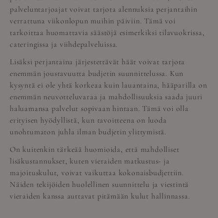
palveluntarjoajat voivat tarjota alennuksia perjantaihin
verrattuna viikonlopun muihin päiviin. Tämä voi
tarkoittaa huomattavia säästöjä esimerkiksi tilavuokrissa,
cateringissa ja viihdepalveluissa.
Lisäksi perjantaina järjestettävät häät voivat tarjota
enemmän joustavuutta budjetin suunnittelussa. Kun
kysyntä ei ole yhtä korkeaa kuin lauantaina, hääparilla on
enemmän neuvotteluvaraa ja mahdollisuuksia saada juuri
haluamansa palvelut sopivaan hintaan. Tämä voi olla
erityisen hyödyllistä, kun tavoitteena on luoda
unohtumaton juhla ilman budjetin ylittymistä.
On kuitenkin tärkeää huomioida, että mahdolliset
lisäkustannukset, kuten vieraiden matkustus- ja
majoituskulut, voivat vaikuttaa kokonaisbudjettiin.
Näiden tekijöiden huolellinen suunnittelu ja viestintä
vieraiden kanssa auttavat pitämään kulut hallinnassa.