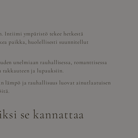
n. Intiimi ympäristö tekee hetkestä
ea paikka, huolellisesti suunnitellut
uuden unelmiaan rauhallisessa, romanttisessa
n rakkauteen ja lupauksiin.
an lämpö ja rauhallisuus luovat ainutlaatuisen
öitä.
iksi se kannattaa