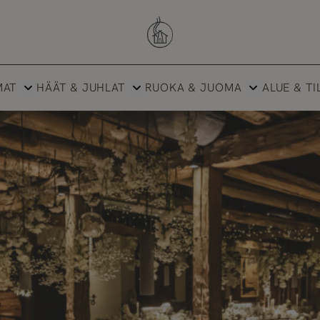
Savutuvan Apaja
MAT
HÄÄT & JUHLAT
RUOKA & JUOMA
ALUE & TI