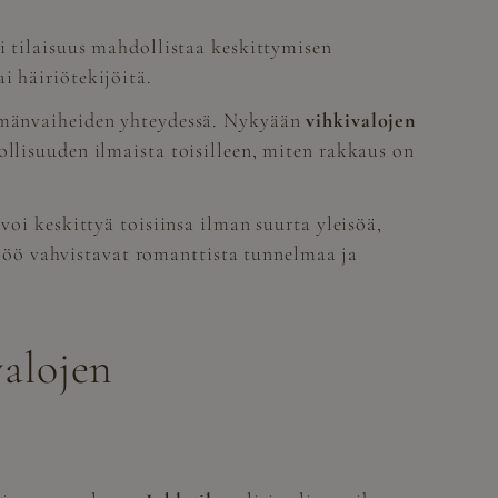
i tilaisuus mahdollistaa keskittymisen
i häiriötekijöitä.
lämänvaiheiden yhteydessä. Nykyään
vihkivalojen
ollisuuden ilmaista toisilleen, miten rakkaus on
voi keskittyä toisiinsa ilman suurta yleisöä,
öö vahvistavat romanttista tunnelmaa ja
valojen