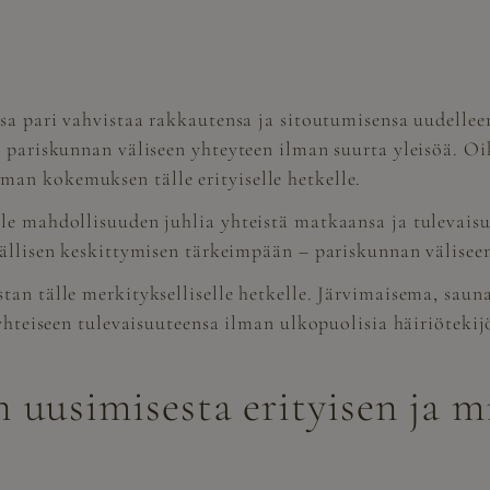
ssa pari vahvistaa rakkautensa ja sitoutumisensa uudellee
 pariskunnan väliseen yhteyteen ilman suurta yleisöä. Oik
an kokemuksen tälle erityiselle hetkelle.
le mahdollisuuden juhlia yhteistä matkaansa ja tulevais
vällisen keskittymisen tärkeimpään – pariskunnan välisee
tan tälle merkitykselliselle hetkelle. Järvimaisema, saun
 yhteiseen tulevaisuuteensa ilman ulkopuolisia häiriötekij
 uusimisesta erityisen ja m