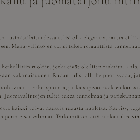
ailu ja juomatarjoilu intii
n uusimistilaisuudessa tulisi olla elegantia, mutta ei li
n. Menu-valintojen tulisi tukea romanttista tunnelmaa j
erkullisiin ruokiin, jotka eivät ole liian raskaita. Kala,
kaan kokonaisuuden. Ruoan tulisi olla helppoa syödä, jot
 kuohuvaa tai erikoisjuomia, jotka sopivat ruokien kanss
ta. Juomavalintojen tulisi tukea tunnelmaa ja pariskunna
otta kaikki voivat nauttia ruoasta huoletta. Kasvis-, ve
in perinteiset valinnat. Tärkeintä on, että ruoka tukee
vih