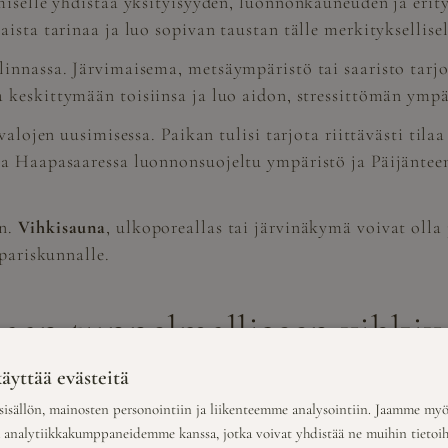
miselle yhdistää yksityisyyden, luonnonkauneuden ja eri
ista tarinaa ja luo sopivan taustan tälle merkityksellisel
innassa. Järvimaisema, metsäympäristö tai saaristo tarjo
 keskittymään toisiinsa ja luo aidon, stressittömän ympär
valojen uusimisessa. Paikan tulisi tarjota riittävästi tila
a Haapasaaressa luonnonsuojeltu ympäristö ja Päijänteen r
an.
Vihkisauna
, ulkoporeallas tai järvinäkymä voivat olla 
 pariskunnalle.
taan tunnelmalliseen vihkiv
äyttää evästeitä
isällön, mainosten personointiin ja liikenteemme analysointiin. Jaamme myö
a analytiikkakumppaneidemme kanssa, jotka voivat yhdistää ne muihin tietoihin