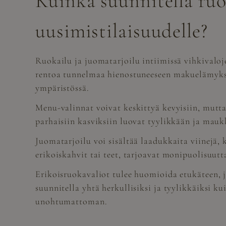
Kuinka suunnitella ruok
uusimistilaisuudelle?
Ruokailu ja juomatarjoilu intiimissä vihkivaloje
rentoa tunnelmaa hienostuneeseen makuelämyksee
ympäristössä.
Menu-valinnat voivat keskittyä kevyisiin, mutta h
parhaisiin kasviksiin luovat tyylikkään ja mauk
Juomatarjoilu voi sisältää laadukkaita viinejä,
erikoiskahvit tai teet, tarjoavat monipuolisuut
Erikoisruokavaliot tulee huomioida etukäteen, j
suunnitella yhtä herkullisiksi ja tyylikkäiksi ku
unohtumattoman.