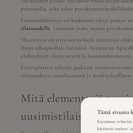
Täydellinen paikka intiimille vihkivalojen uusi
perusteella, joka tukee pariskunnan henkilökohta
Luonnonläheisyys on keskeinen tekijä paikan val
tilaisuudelle
. Luonnon rauha auttaa pariskuntaa
Yksityisyys on erityisen tärkeää intiimissä vihki
ilman ulkopuolisia häiriöitä. Savutuvan Apajall
yhdistelmän yksityisyyttä ja luonnonkauneutta.
Erityispiirteet tekevät paikasta unohtumattom
tilaisuudesta ainutlaatuisen ja merkityksellisen
Mitä elementtejä tarvi
Tämä sivusto k
uusimistilaisuuteen?
Käytämme evästeitä s
käytöstäsi mainos- j