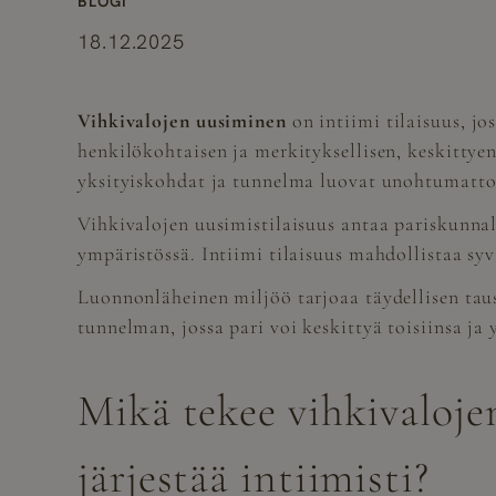
BLOGI
18.12.2025
Vihkivalojen uusiminen
on intiimi tilaisuus, jo
henkilökohtaisen ja merkityksellisen, keskittyen
yksityiskohdat ja tunnelma luovat unohtumattom
Vihkivalojen uusimistilaisuus antaa pariskunnal
ympäristössä. Intiimi tilaisuus mahdollistaa sy
Luonnonläheinen miljöö tarjoaa täydellisen taus
tunnelman, jossa pari voi keskittyä toisiinsa ja
Mikä tekee vihkivalojen
järjestää intiimisti?