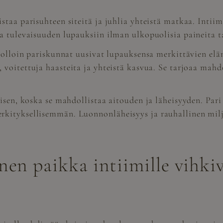
taa parisuhteen siteitä ja juhlia yhteistä matkaa. Intiim
a tulevaisuuden lupauksiin ilman ulkopuolisia paineita ta
, jolloin pariskunnat uusivat lupauksensa merkittävien e
 voitettuja haasteita ja yhteistä kasvua. Se tarjoaa mahd
isen, koska se mahdollistaa aitouden ja läheisyyden. Pari 
rkityksellisemmän. Luonnonläheisyys ja rauhallinen milj
nen paikka intiimille vihki