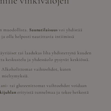
mille vihkivalojen
ian muodollista.
Saunatilaisuus
voi yhdistää
a olla helposti nautittavia intiimissä
 äyriäiset tai laadukas liha yhdistettynä kauden
ta keskustelu ja yhdessäolo pysyvät keskiössä.
a. Alkoholittomat vaihtoehdot, kuten
n mieltymyksiä.
gaani- tai gluteenittomat vaihtoehdot voidaan
kijuhlan
erityistä tunnelmaa ja tekee hetkestä