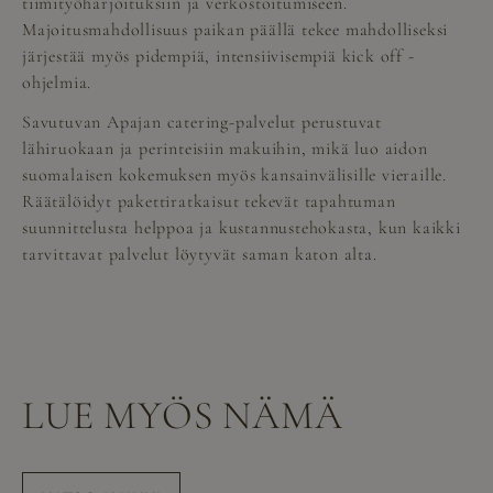
tiimityöharjoituksiin ja verkostoitumiseen.
Majoitusmahdollisuus paikan päällä tekee mahdolliseksi
järjestää myös pidempiä, intensiivisempiä kick off -
ohjelmia.
Savutuvan Apajan catering-palvelut perustuvat
lähiruokaan ja perinteisiin makuihin, mikä luo aidon
suomalaisen kokemuksen myös kansainvälisille vieraille.
Räätälöidyt pakettiratkaisut tekevät tapahtuman
suunnittelusta helppoa ja kustannustehokasta, kun kaikki
tarvittavat palvelut löytyvät saman katon alta.
LUE MYÖS NÄMÄ