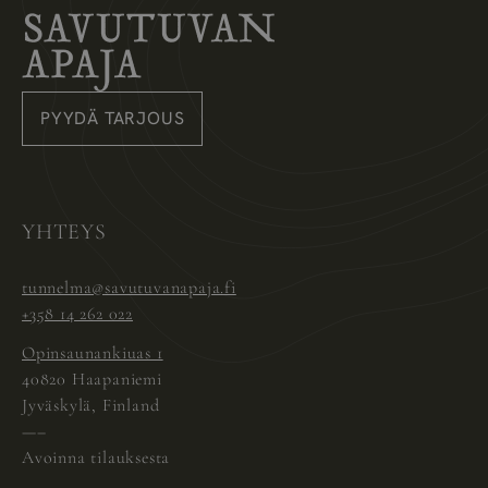
Savutuvan Apaja
PYYDÄ TARJOUS
Instagram
Pinterest
Facebook
YHTEYS
tunnelma@savutuvanapaja.fi
+358 14 262 022
Opinsaunankiuas 1
40820 Haapaniemi
Jyväskylä, Finland
—–
Avoinna tilauksesta