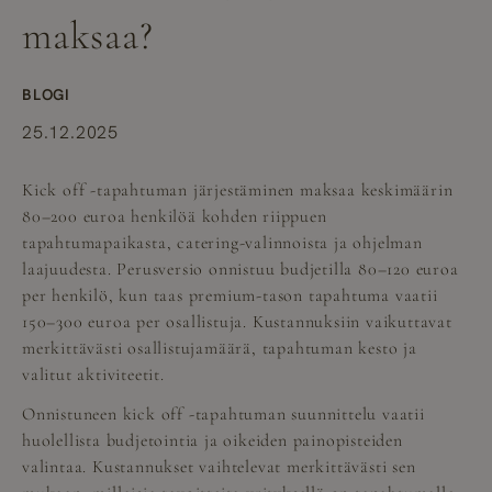
maksaa?
BLOGI
25.12.2025
Kick off -tapahtuman järjestäminen maksaa keskimäärin
80–200 euroa henkilöä kohden riippuen
tapahtumapaikasta, catering-valinnoista ja ohjelman
laajuudesta. Perusversio onnistuu budjetilla 80–120 euroa
per henkilö, kun taas premium-tason tapahtuma vaatii
150–300 euroa per osallistuja. Kustannuksiin vaikuttavat
merkittävästi osallistujamäärä, tapahtuman kesto ja
valitut aktiviteetit.
Onnistuneen kick off -tapahtuman suunnittelu vaatii
huolellista budjetointia ja oikeiden painopisteiden
valintaa. Kustannukset vaihtelevat merkittävästi sen