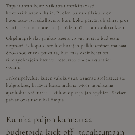
Tapahtuman kesto vaikuttaa merkittävästi
kokonaiskustannuksiin. Puolen päivän tilaisuus on
huomattavasti edullisempi kuin koko päivän ohjelma, joka
vaatii useamman aterian ja pidemmän tilan vuokrauksen.
Ohjelmapalvelut ja aktiviteetit voivat nostaa budjettia
nopeasti. Ulkopuolisen kouluttajan palkkaaminen maksaa
800–2000 euroa päivältä, kun taas yksinkertaiset
tiimityöharjoitukset voi toteuttaa omien resurssien
voimin.
Erikoispalvelut, kuten valokuvaus, äänentoistolaitteet tai
kuljetukset, lisäävät kustannuksia. Myös tapahtuma-
ajankohta vaikuttaa – viikonloput ja juhlapyhien läheiset
päivät ovat usein kalliimpia.
Kuinka paljon kannattaa
budjetoida kick off -tapahtumaan