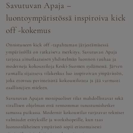
Savutuvan Apaja –
luontoympäristössä inspiroiva kick
off -kokemus
Onnistuneen kick off -tapahtuman järjestämisessä
ympäristöllä on ratkaiseva merkitys. Savutuvan Apaja
tarjoaa ainutlaatuisen yhdistelmän luonnon rauhaa ja
moderneja kokoustiloja Keski-Suomen sydämessä. Järven
rannalla sijaitseva tilakeskus luo inspiroivan ympäristön,
joka erottuu perinteisistä kokoustiloista ja jää varmasti
osallistujien mieleen.
Savutuvan Apajan monipuoliset tilat mahdollistavat sekä
virallisen ohjelman että rennommat tutustumishetket
samassa paikassa. Modernit kokoustilat tarjoavat tekniset
valmiudet esityksille ja workshopeille, kun taas
luonnonläheinen ympäristö sopii erinomaisesti