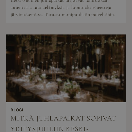
Keski-Suomen juhlapaikat tarjoavat lähiruokaa,
autenttisia saunaelämyksiä ja luontoaktiviteetteja
järvimaisemissa. Tutustu monipuolisiin palveluihin.
BLOGI
MITKÄ JUHLAPAIKAT SOPIVAT
YRITYSJUHLIIN KESKI-