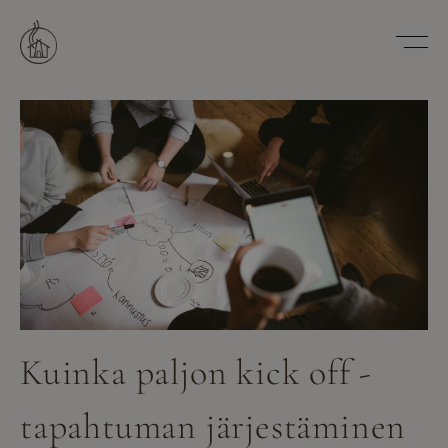
Hyppää
sisältöön
Savutuvan Apaja
Kuinka paljon kick off -
tapahtuman järjestäminen