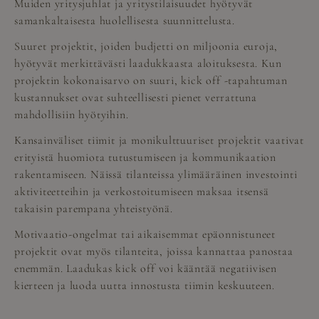
Muiden
yritysjuhlat ja yritystilaisuudet
hyötyvät
samankaltaisesta huolellisesta suunnittelusta.
Suuret projektit, joiden budjetti on miljoonia euroja,
hyötyvät merkittävästi laadukkaasta aloituksesta. Kun
projektin kokonaisarvo on suuri, kick off -tapahtuman
kustannukset ovat suhteellisesti pienet verrattuna
mahdollisiin hyötyihin.
Kansainväliset tiimit ja monikulttuuriset projektit vaativat
erityistä huomiota tutustumiseen ja kommunikaation
rakentamiseen. Näissä tilanteissa ylimääräinen investointi
aktiviteetteihin ja verkostoitumiseen maksaa itsensä
takaisin parempana yhteistyönä.
Motivaatio-ongelmat tai aikaisemmat epäonnistuneet
projektit ovat myös tilanteita, joissa kannattaa panostaa
enemmän. Laadukas kick off voi kääntää negatiivisen
kierteen ja luoda uutta innostusta tiimin keskuuteen.