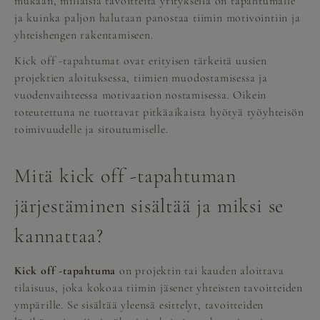
mukaan, millaisia tavoitteita yrityksellä on tapahtumalle
ja kuinka paljon halutaan panostaa tiimin motivointiin ja
yhteishengen rakentamiseen.
Kick off -tapahtumat ovat erityisen tärkeitä uusien
projektien aloituksessa, tiimien muodostamisessa ja
vuodenvaihteessa motivaation nostamisessa. Oikein
toteutettuna ne tuottavat pitkäaikaista hyötyä työyhteisön
toimivuudelle ja sitoutumiselle.
Mitä kick off -tapahtuman
järjestäminen sisältää ja miksi se
kannattaa?
Kick off -tapahtuma
on projektin tai kauden aloittava
tilaisuus, joka kokoaa tiimin jäsenet yhteisten tavoitteiden
ympärille. Se sisältää yleensä esittelyt, tavoitteiden