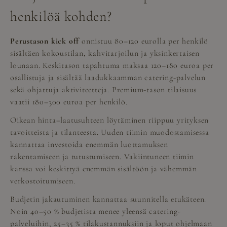
henkilöä kohden?
Perustason kick off
onnistuu 80–120 eurolla per henkilö
sisältäen kokoustilan, kahvitarjoilun ja yksinkertaisen
lounaan. Keskitason tapahtuma maksaa 120–180 euroa per
osallistuja ja sisältää laadukkaamman catering-palvelun
sekä ohjattuja aktiviteetteja. Premium-tason tilaisuus
vaatii 180–300 euroa per henkilö.
Oikean hinta–laatusuhteen löytäminen riippuu yrityksen
tavoitteista ja tilanteesta. Uuden tiimin muodostamisessa
kannattaa investoida enemmän luottamuksen
rakentamiseen ja tutustumiseen. Vakiintuneen tiimin
kanssa voi keskittyä enemmän sisältöön ja vähemmän
verkostoitumiseen.
Budjetin jakautuminen kannattaa suunnitella etukäteen.
Noin 40–50 % budjetista menee yleensä catering-
palveluihin, 25–35 % tilakustannuksiin ja loput ohjelmaan