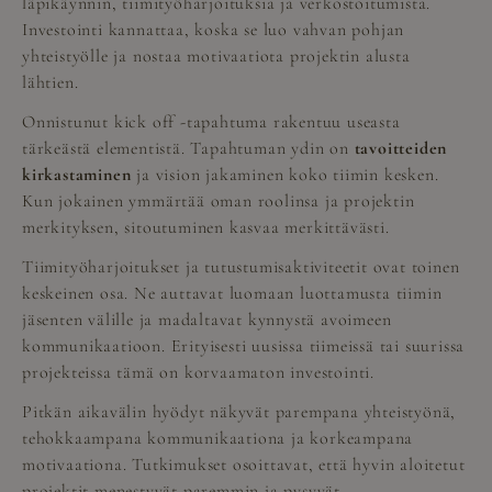
läpikäynnin, tiimityöharjoituksia ja verkostoitumista.
Investointi kannattaa, koska se luo vahvan pohjan
yhteistyölle ja nostaa motivaatiota projektin alusta
lähtien.
Onnistunut kick off -tapahtuma rakentuu useasta
tärkeästä elementistä. Tapahtuman ydin on
tavoitteiden
kirkastaminen
ja vision jakaminen koko tiimin kesken.
Kun jokainen ymmärtää oman roolinsa ja projektin
merkityksen, sitoutuminen kasvaa merkittävästi.
Tiimityöharjoitukset ja tutustumisaktiviteetit ovat toinen
keskeinen osa. Ne auttavat luomaan luottamusta tiimin
jäsenten välille ja madaltavat kynnystä avoimeen
kommunikaatioon. Erityisesti uusissa tiimeissä tai suurissa
projekteissa tämä on korvaamaton investointi.
Pitkän aikavälin hyödyt näkyvät parempana yhteistyönä,
tehokkaampana kommunikaationa ja korkeampana
motivaationa. Tutkimukset osoittavat, että hyvin aloitetut
projektit menestyvät paremmin ja pysyvät