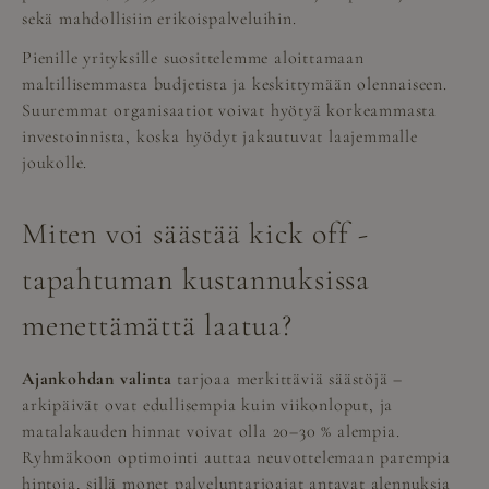
sekä mahdollisiin erikoispalveluihin.
Pienille yrityksille suosittelemme aloittamaan
maltillisemmasta budjetista ja keskittymään olennaiseen.
Suuremmat organisaatiot voivat hyötyä korkeammasta
investoinnista, koska hyödyt jakautuvat laajemmalle
joukolle.
Miten voi säästää kick off -
tapahtuman kustannuksissa
menettämättä laatua?
Ajankohdan valinta
tarjoaa merkittäviä säästöjä –
arkipäivät ovat edullisempia kuin viikonloput, ja
matalakauden hinnat voivat olla 20–30 % alempia.
Ryhmäkoon optimointi auttaa neuvottelemaan parempia
hintoja, sillä monet palveluntarjoajat antavat alennuksia