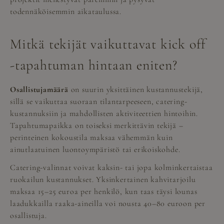
todennäköisemmin aikataulussa.
Mitkä tekijät vaikuttavat kick off
-tapahtuman hintaan eniten?
Osallistujamäärä
on suurin yksittäinen kustannustekijä,
sillä se vaikuttaa suoraan tilantarpeeseen, catering-
kustannuksiin ja mahdollisten aktiviteettien hintoihin.
Tapahtumapaikka on toiseksi merkittävin tekijä –
perinteinen kokoustila maksaa vähemmän kuin
ainutlaatuinen luontoympäristö tai erikoiskohde.
Catering-valinnat voivat kaksin- tai jopa kolminkertaistaa
ruokailun kustannukset. Yksinkertainen kahvitarjoilu
maksaa 15–25 euroa per henkilö, kun taas täysi lounas
laadukkailla raaka-aineilla voi nousta 40–80 euroon per
osallistuja.