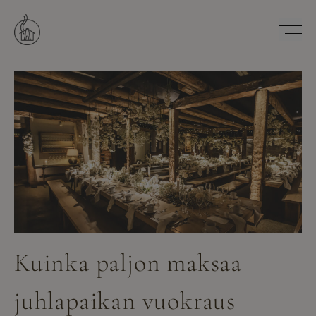
Hyppää
sisältöön
Savutuvan Apaja
Kuinka paljon maksaa
juhlapaikan vuokraus