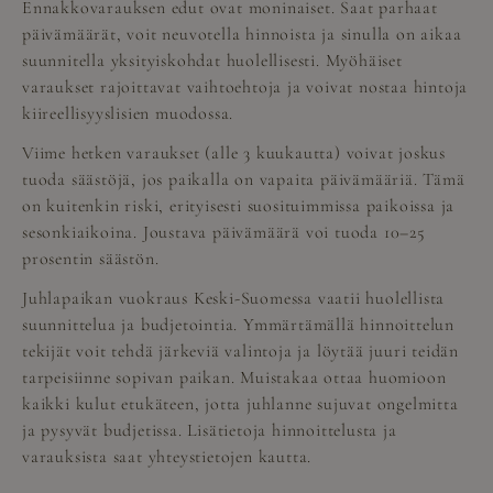
Ennakkovarauksen edut ovat moninaiset. Saat parhaat
päivämäärät, voit neuvotella hinnoista ja sinulla on aikaa
suunnitella yksityiskohdat huolellisesti. Myöhäiset
varaukset rajoittavat vaihtoehtoja ja voivat nostaa hintoja
kiireellisyyslisien muodossa.
Viime hetken varaukset (alle 3 kuukautta) voivat joskus
tuoda säästöjä, jos paikalla on vapaita päivämääriä. Tämä
on kuitenkin riski, erityisesti suosituimmissa paikoissa ja
sesonkiaikoina. Joustava päivämäärä voi tuoda 10–25
prosentin säästön.
Juhlapaikan vuokraus Keski-Suomessa vaatii huolellista
suunnittelua ja budjetointia. Ymmärtämällä hinnoittelun
tekijät voit tehdä järkeviä valintoja ja löytää juuri teidän
tarpeisiinne sopivan paikan. Muistakaa ottaa huomioon
kaikki kulut etukäteen, jotta juhlanne sujuvat ongelmitta
ja pysyvät budjetissa. Lisätietoja hinnoittelusta ja
varauksista saat
yhteystietojen kautta
.