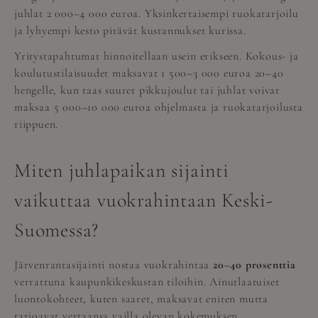
juhlat 2 000–4 000 euroa. Yksinkertaisempi ruokatarjoilu
ja lyhyempi kesto pitävät kustannukset kurissa.
Yritystapahtumat hinnoitellaan usein erikseen. Kokous- ja
koulutustilaisuudet maksavat 1 500–3 000 euroa 20–40
hengelle, kun taas suuret pikkujoulut tai juhlat voivat
maksaa 5 000–10 000 euroa ohjelmasta ja ruokatarjoilusta
riippuen.
Miten juhlapaikan sijainti
vaikuttaa vuokrahintaan Keski-
Suomessa?
Järvenrantasijainti nostaa vuokrahintaa
20–40 prosenttia
verrattuna kaupunkikeskustan tiloihin. Ainutlaatuiset
luontokohteet, kuten saaret, maksavat eniten mutta
tarjoavat vertaansa vailla olevan kokemuksen.