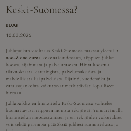
Keski-Suomessa?
BLOGI
10.03.2026
Juhlapaikan vuokraus Keski-Suomessa maksaa yleensä
2
000–8 000 euroa
kokonaisuudessaan, riippuen juhlan
koosta, sijainnista ja palvelutasosta. Hinta koostuu
tilavuokrasta, cateringista, palvelumaksuista ja
mahdollisista lisäpalveluista. Sijainti, vuodenaika ja
varausajankohta vaikuttavat merkittävästi lopulliseen
hintaan.
Juhlapaikkojen hinnoittelu Keski-Suomessa vaihtelee
huomattavasti riippuen monista tekijöistä. Ymmärtämällä
hinnoittelun muodostumisen ja eri tekijöiden vaikutukset
voit tehdä parempia päätöksiä juhliesi suunnittelussa ja