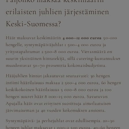
erilaisten juhlien järjestäminen
Keski-Suomessa?
Häät maksavat keskimäärin
4 000–12 000 euroa
50–100
hengelle, syntymäpäiväjuhlat 1 500–4 000 euroa ja
yritystapahtumat 2 500–8 000 euroa. Vierasmäärä on
suurin yksittäinen hintatekijä, sillä catering-kustannukset
muodostavat 50–70 prosenttia kokonaisbudjetista.
Hääjuhlien hinnat jakautuvat seuraavasti: 30 hengen
intiimi häätilaisuus maksaa 2 500–4 000 euroa, 60 hengen
keskikokoinen häätilaisuus 5 000–8 000 euroa ja 100
hengen suuret häät 8 000–15 000 euroa. Savutuvan
Apajalla häät ovat erityisen suosittuja ainutlaatuisen
järvimaiseman ja 40 vuoden kokemuksen ansiosta.
Syntymäpäivä- ja perhejuhlat ovat edullisempia. 20–30
hengen juhlat maksavat 1 000–2 500 euroa, 40–60 hengen