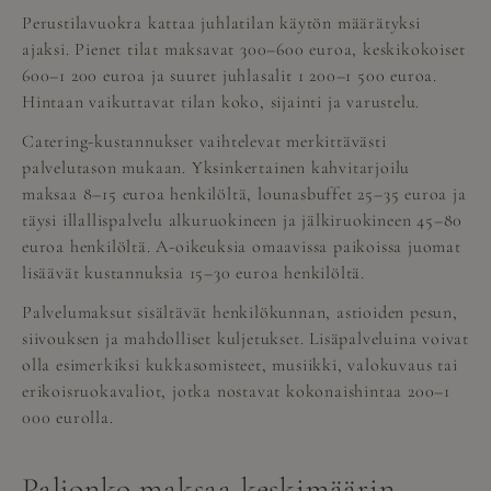
Perustilavuokra kattaa juhlatilan käytön määrätyksi
ajaksi. Pienet tilat maksavat 300–600 euroa, keskikokoiset
600–1 200 euroa ja suuret juhlasalit 1 200–1 500 euroa.
Hintaan vaikuttavat tilan koko, sijainti ja varustelu.
Catering-kustannukset vaihtelevat merkittävästi
palvelutason mukaan. Yksinkertainen kahvitarjoilu
maksaa 8–15 euroa henkilöltä, lounasbuffet 25–35 euroa ja
täysi illallispalvelu alkuruokineen ja jälkiruokineen 45–80
euroa henkilöltä. A-oikeuksia omaavissa paikoissa juomat
lisäävät kustannuksia 15–30 euroa henkilöltä.
Palvelumaksut sisältävät henkilökunnan, astioiden pesun,
siivouksen ja mahdolliset kuljetukset. Lisäpalveluina voivat
olla esimerkiksi kukkasomisteet, musiikki, valokuvaus tai
erikoisruokavaliot, jotka nostavat kokonaishintaa 200–1
000 eurolla.
Paljonko maksaa keskimäärin