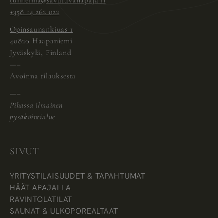
+358 14 262 022
Opinsaunankiuas 1
40820 Haapaniemi
Jyväskylä, Finland
—–
Avoinna tilauksesta
—–
Pihassa ilmainen
pysäköintialue
SIVUT
YRITYSTILAISUUDET & TAPAHTUMAT
HÄÄT APAJALLA
RAVINTOLATILAT
SAUNAT & ULKOPOREALTAAT