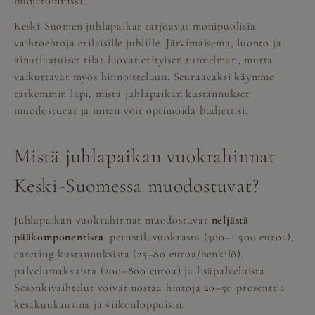
budjetoinnissa.
Keski-Suomen juhlapaikat tarjoavat monipuolisia
vaihtoehtoja erilaisille juhlille. Järvimaisema, luonto ja
ainutlaatuiset tilat luovat erityisen tunnelman, mutta
vaikuttavat myös hinnoitteluun. Seuraavaksi käymme
tarkemmin läpi, mistä juhlapaikan kustannukset
muodostuvat ja miten voit optimoida budjettisi.
Mistä juhlapaikan vuokrahinnat
Keski-Suomessa muodostuvat?
Juhlapaikan vuokrahinnat muodostuvat
neljästä
pääkomponentista
: perustilavuokrasta (300–1 500 euroa),
catering-kustannuksista (25–80 euroa/henkilö),
palvelumaksuista (200–800 euroa) ja lisäpalveluista.
Sesonkivaihtelut voivat nostaa hintoja 20–50 prosenttia
kesäkuukausina ja viikonloppuisin.