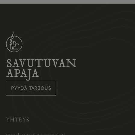
Savutuvan Apaja
PYYDÄ TARJOUS
Instagram
Pinterest
Facebook
YHTEYS
tunnelma@savutuvanapaja.fi