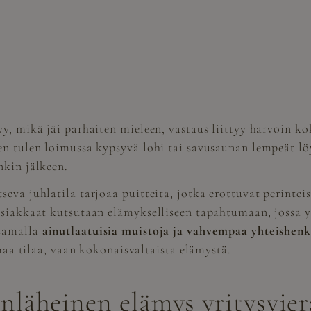
y, mikä jäi parhaiten mieleen, vastaus liittyy harvoin kok
en tulen loimussa kypsyvä lohi tai savusaunan lempeät löy
nkin jälkeen.
seva juhlatila tarjoaa puitteita, jotka erottuvat perinte
 asiakkaat kutsutaan elämykselliseen tapahtumaan, jossa 
 samalla
ainutlaatuisia muistoja ja vahvempaa yhteishen
amaa tilaa, vaan kokonaisvaltaista elämystä.
läheinen elämys yritysviera