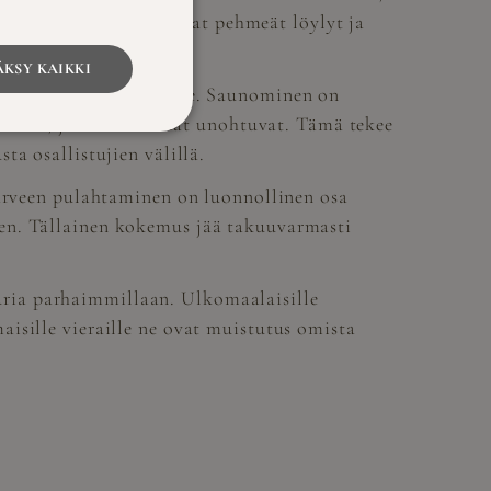
aatuiset saunat tarjoavat pehmeät löylyt ja
KSY KAIKKI
le
ja verkostoitumiselle. Saunominen on
paikka, jossa hierarkiat unohtuvat. Tämä tekee
a osallistujien välillä.
järveen pulahtaminen on luonnollinen osa
sen. Tällainen kokemus jää takuuvarmasti
ria parhaimmillaan. Ulkomaalaisille
isille vieraille ne ovat muistutus omista