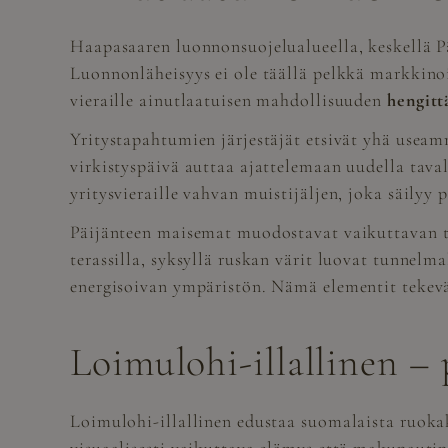
Haapasaaren luonnonsuojelualueella, keskellä Pä
Luonnonläheisyys ei ole täällä pelkkä markkinoi
vieraille ainutlaatuisen mahdollisuuden
hengitt
Yritystapahtumien järjestäjät etsivät yhä usea
virkistyspäivä auttaa ajattelemaan uudella tava
yritysvieraille vahvan muistijäljen, joka säilyy
Päijänteen maisemat muodostavat vaikuttavan taus
terassilla, syksyllä ruskan värit luovat tunnelm
energisoivan ympäristön. Nämä elementit tekevä
Loimulohi-illallinen –
Loimulohi-illallinen edustaa suomalaista ruokak