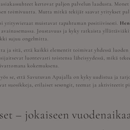
 asiakassuhteet kertovat paljon palvelun laadusta. Monet
sen toimivuutta. Mutta mitkä tekijät saavat yritykset p
i yritysvieraat muistavat tapahtuman positiivisesti.
Henk
vainasemassa. Joustavuus ja kyky ratkaista yllättäviäki
ikki sujuu ongelmitta.
ta ja sitä, että kaikki elementit toimivat yhdessä luode
t sijaitsevat luontevasti toistensa läheisyydessä, mikä t
vaivattomana kokemuksena.
ös se, että Savutuvan Apajalla on kyky uudistua ja tarjo
vat suosikkeja, erilaiset sesongit, teemat ja aktiviteeti
set – jokaiseen vuodenaika