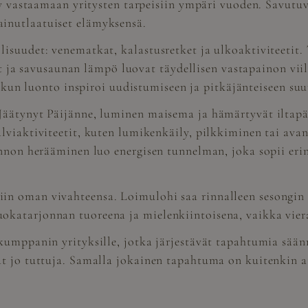
ysty vastaamaan yritysten tarpeisiin ympäri vuoden. Savu
inutlaatuiset elämyksensä.
suudet: venematkat, kalastusretket ja ulkoaktiviteetit. T
rit ja savusaunan lämpö luovat täydellisen vastapainon viil
, kun luonto inspiroi uudistumiseen ja pitkäjänteiseen su
Jäätynyt Päijänne, luminen maisema ja hämärtyvät iltapä
lviaktiviteetit, kuten lumikenkäily, pilkkiminen tai avan
onnon herääminen luo energisen tunnelman, joka sopii eri
in oman vivahteensa. Loimulohi saa rinnalleen sesongin
katarjonnan tuoreena ja mielenkiintoisena, vaikka vier
 kumppanin yrityksille, jotka järjestävät tapahtumia sää
at jo tuttuja. Samalla jokainen tapahtuma on kuitenkin a