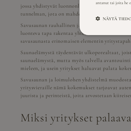
antanut tai joita he 
jossa yhdistyvät luonnonläheisyys, yhteisöllisyy
tunnelman, jota on mahdoton jäljitellä moderni
NÄYTÄ TIED
Savusaunan rauhallinen ja
mystinen tunnelma lu
luonteva tapa rakentaa yhteishenkeä tiimin kesk
savusaunasta erinomaisen elementin yritystapahtu
Saunaelämystä täydentävät ulkoporealtaat, joist
saunaelämystä, mutta myös talvella avantouinti
mieleen, ja usein yritykset haluavat palata kok
Savusaunan ja loimulohen yhdistelmä muodostaa
yritysvieraille nämä kokemukset tarjoavat auten
juurista ja perinteistä, joita arvostetaan kiirei
Miksi yritykset palaav