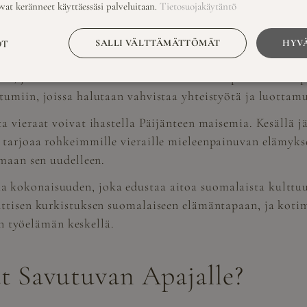
ovat keränneet käyttäessäsi palveluitaan.
Tietosuojakäytäntö
s ja rentoutuminen. Päijänteen rannalla sijaitsevat ainutl
ssa ympäristössä.
SALLI VÄLTTÄMÄTTÖMÄT
HYVÄ
OT
o täydellisen ympäristön epämuodollisille keskusteluil
en, ja suomalaisessa kulttuurissa sauna on perinteisesti 
miin, joissa halutaan vahvistaa yhteistyötä ja luottamust
a vieraat voivat ihastella Päijänteen maisemia. Kesällä 
 tarjoaa rohkeimmille vieraille mieleenpainuvan elämyk
emaan sen uudelleen.
 kokonaisuuden, joka edustaa aitoa suomalaista kulttuu
ttisen kurkistuksen suomalaiseen elämäntapaan, ja kotima
sen työelämän keskellä.
at Savutuvan Apajalle?