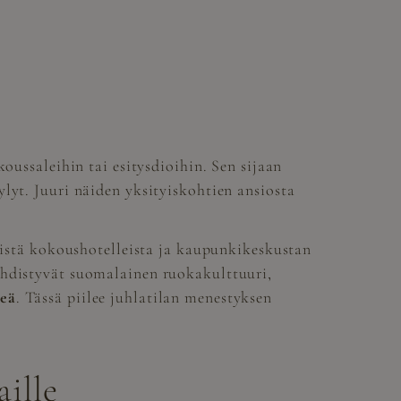
oussaleihin tai esitysdioihin. Sen sijaan
lyt. Juuri näiden yksityiskohtien ansiosta
isistä kokoushotelleista ja kaupunkikeskustan
yhdistyvät suomalainen ruokakulttuuri,
keä
. Tässä piilee juhlatilan menestyksen
ille