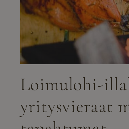
Loimulohi-illa
yritysvieraat 
tapahtumat