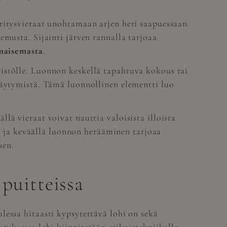
ritysvieraat unohtamaan arjen heti saapuessaan.
emusta. Sijainti järven rannalla tarjoaa
imaisemasta
.
istölle. Luonnon keskellä tapahtuva kokous tai
mäytymistä. Tämä luonnollinen elementti luo
lä vieraat voivat nauttia valoisista illoista
ä, ja keväällä luonnon herääminen tarjoaa
sen.
puitteissa
lessa hitaasti kypsytettävä lohi on sekä