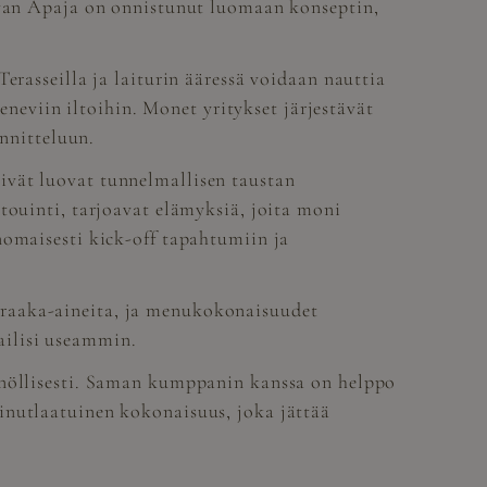
tuvan Apaja on onnistunut luomaan konseptin,
erasseilla ja laiturin ääressä voidaan nauttia
eneviin iltoihin. Monet yritykset järjestävät
unnitteluun.
ivät luovat tunnelmallisen taustan
touinti, tarjoavat elämyksiä, joita moni
nomaisesti kick-off tapahtumiin ja
 raaka-aineita, ja menukokonaisuudet
ailisi useammin.
nnöllisesti. Saman kumppanin kanssa on helppo
inutlaatuinen kokonaisuus, joka jättää