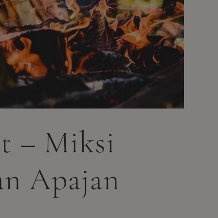
at – Miksi
van Apajan