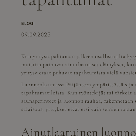
BLOGI
09.09.2025
Kun yritystapahtuman jälkeen osallistujilta kysy
muistiin painuvat ainutlaatuiset elämykset, kut
yritysvieraat puhuvat tapahtumista vielä vuosie
Luonnonkauniissa Päijänteen ympäristössä sijait
tapahtumatiloista. Kun työntekijät tai tärkeät
saunaperinteet ja luonnon rauhaa, rakennetaan
salaisuus: yritykset eivät etsi vain seinien raja
Ainutlaatuinen luonnon