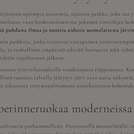
ijänteen upeimpia maisemia, sijaitsee paikka, joka saa y
ntilause, vaan konkreettinen osa jokaisen vierailijan kok
ää puhdasta ilmaa ja nauttia aidosta suomalaisesta järv
mmin paikkoja, jotka tarjoavat vastapainoa toimistoympär
lla, ja rauhallinen ympäristö edistää luovuutta sekä ryh
 pitkään tapahtuman jälkeen.
tan yritystilaisuuksille vuodenajasta riippumatta. Kesäl
allisen taustan, talvella jäätynyt järvi avaa uusia näkymi
t jokaisesta yritystapahtumasta ainutkertaisen kokemuk
 perinneruokaa moderneissa 
ulttuuria parhaimmillaan. Perinteisellä menetelmällä, tu