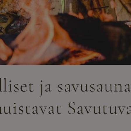
lliset ja savusaun
muistavat Savutu