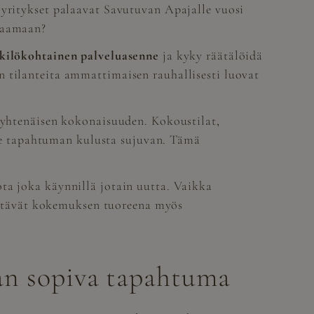
 yritykset palaavat Savutuvan Apajalle vuosi
alaamaan?
ilökohtainen palveluasenne
ja kyky räätälöidä
n tilanteita ammattimaisen rauhallisesti luovat
n yhtenäisen kokonaisuuden. Kokoustilat,
ekee tapahtuman kulusta sujuvan. Tämä
ta joka käynnillä jotain uutta. Vaikka
t pitävät kokemuksen tuoreena myös
an sopiva tapahtuma