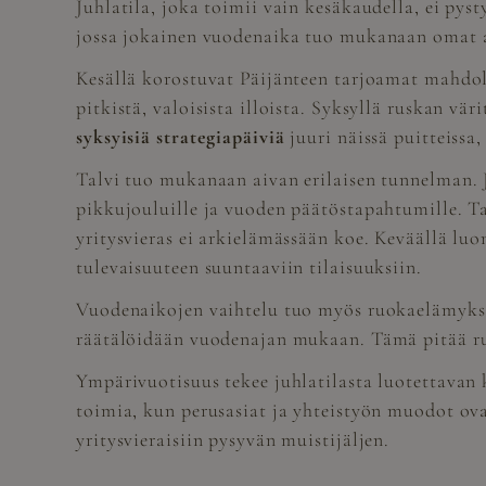
Juhlatila, joka toimii vain kesäkaudella, ei p
jossa jokainen vuodenaika tuo mukanaan omat a
Kesällä korostuvat Päijänteen tarjoamat mahdolli
pitkistä, valoisista illoista. Syksyllä ruskan vä
syksyisiä strategiapäiviä
juuri näissä puitteissa
Talvi tuo mukanaan aivan erilaisen tunnelman. 
pikkujouluille ja vuoden päätöstapahtumille. Ta
yritysvieras ei arkielämässään koe. Keväällä lu
tulevaisuuteen suuntaaviin tilaisuuksiin.
Vuodenaikojen vaihtelu tuo myös ruokaelämyksi
räätälöidään vuodenajan mukaan. Tämä pitää ruo
Ympärivuotisuus tekee juhlatilasta luotettavan
toimia, kun perusasiat ja yhteistyön muodot ov
yritysvieraisiin pysyvän muistijäljen.