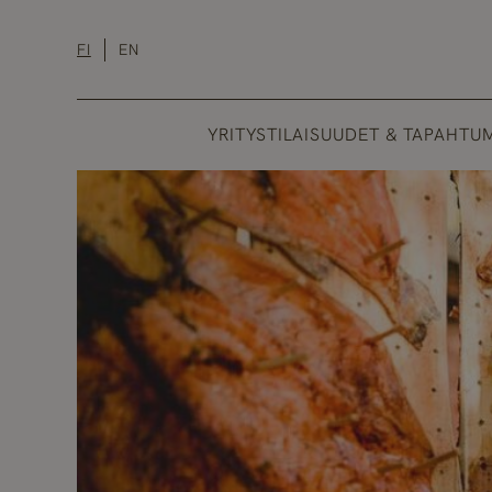
Hyppää
sisältöön
FI
EN
YRITYSTILAISUUDET & TAPAHTU