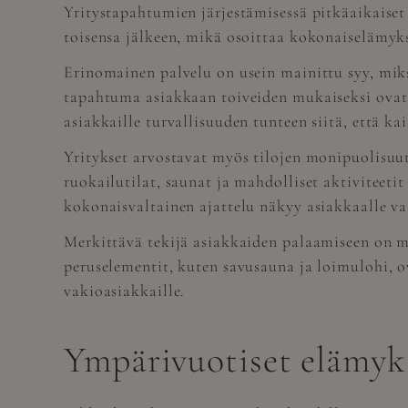
Yritystapahtumien järjestämisessä pitkäaikaiset
toisensa jälkeen, mikä osoittaa kokonaiselämyk
Erinomainen palvelu on usein mainittu syy, miks
tapahtuma asiakkaan toiveiden mukaiseksi ovat a
asiakkaille turvallisuuden tunteen siitä, että ka
Yritykset arvostavat myös tilojen monipuolisuut
ruokailutilat, saunat ja mahdolliset aktiviteeti
kokonaisvaltainen ajattelu näkyy asiakkaalle 
Merkittävä tekijä asiakkaiden palaamiseen on my
peruselementit, kuten savusauna ja loimulohi, o
vakioasiakkaille.
Ympärivuotiset elämyk