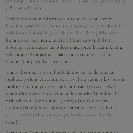
lähitilojen tuotteet tuovat makuihin aitoutta, joka välittyy
juhlavieraille asti.
Perinneruokien moderni toteutus on erikoisuutemme:
klassisia suomalaisia makuja tuodaan esiin nykyaikaisilla
valmistustekniikoilla ja esillepanoilla. Näin juhlaruoka
kunnioittaa perinteitä mutta yllättää tuoreudellaan.
Sesongit rytmittävät tarjoilujamme, joten kevään, kesän,
syksyn ja talven juhlissa pääsee nauttimaan kunkin
vuodenajan parhaista mauista.
Viinivalikoimamme on huolella koottu täydentämään
ruokatarjoiluja. Asiantuntevasti valitut juomat korostavat
ruokien makuja ja tuovat juhlaan lisää syvyyttä. Myös
alkoholittomat vaihtoehdot on huomioitu laadukkaalla
valikoimalla. Aterioinnin rytmitys ja tarjoilutapa
suunnitellaan juhlan luonteen mukaan, jotta ruokailu
tukee juhlan kokonaisuutta parhaalla mahdollisella
tavalla.
Savutuvan Apajan perinnemaisemissa järjestetyt juhlat