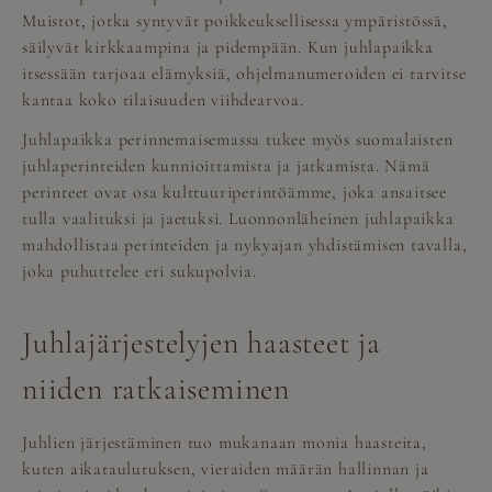
Muistot, jotka syntyvät poikkeuksellisessa ympäristössä,
säilyvät kirkkaampina ja pidempään. Kun juhlapaikka
itsessään tarjoaa elämyksiä, ohjelmanumeroiden ei tarvitse
kantaa koko tilaisuuden viihdearvoa.
Juhlapaikka perinnemaisemassa tukee myös suomalaisten
juhlaperinteiden kunnioittamista ja jatkamista. Nämä
perinteet ovat osa kulttuuriperintöämme, joka ansaitsee
tulla vaalituksi ja jaetuksi. Luonnonläheinen juhlapaikka
mahdollistaa perinteiden ja nykyajan yhdistämisen tavalla,
joka puhuttelee eri sukupolvia.
Juhlajärjestelyjen haasteet ja
niiden ratkaiseminen
Juhlien järjestäminen tuo mukanaan monia haasteita,
kuten aikataulutuksen, vieraiden määrän hallinnan ja