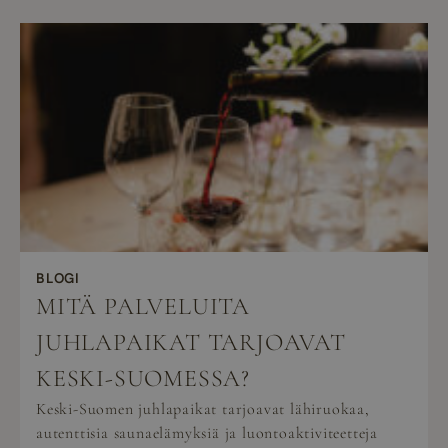
BLOGI
MITÄ PALVELUITA
JUHLAPAIKAT TARJOAVAT
KESKI-SUOMESSA?
Keski-Suomen juhlapaikat tarjoavat lähiruokaa,
autenttisia saunaelämyksiä ja luontoaktiviteetteja