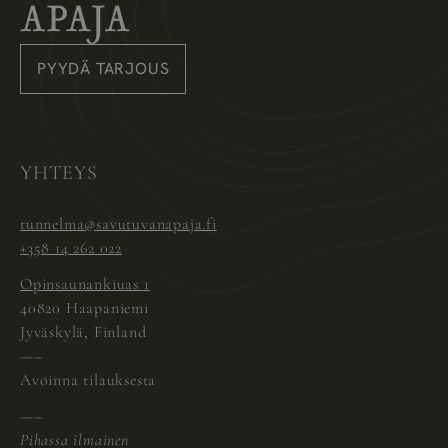
Savutuvan Apaja
PYYDÄ TARJOUS
Instagram
Pinterest
Facebook
YHTEYS
tunnelma@savutuvanapaja.fi
+358 14 262 022
Opinsaunankiuas 1
40820 Haapaniemi
Jyväskylä, Finland
—–
Avoinna tilauksesta
—–
Pihassa ilmainen