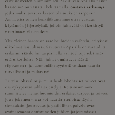
erityistoiveiden huomioimisen. Savutuvan Apajalla näihin
haasteisiin on vastattu kehittämällä
joustavia ratkaisuja
,
jotka mukautuvat erilaisten tilaisuuksien tarpeisiin.
Ammattitaitoinen henkilökuntamme ottaa vastuun
käytännön järjestelyistä, jolloin juhlaväki voi keskittyä
nauttimaan tilaisuudesta.
Yksi yleinen haaste on sääolosuhteiden vaihtelu, erityisesti
ulkoilmatilaisuuksissa. Savutuvan Apajalla on varauduttu
erilaisiin säätiloihin tarjoamalla vaihtoehtoja sekä sisä-
että ulkotiloissa. Näin juhlat onnistuvat säästä
riippumatta, ja luonnonläheisyydestä voidaan nauttia
turvallisesti ja mukavasti.
Erityisruokavaliot ja muut henkilökohtaiset toiveet ovat
osa nykypäivän juhlajärjestelyjä. Keittiötiimimme
suunnittelee menut huomioiden erilaiset tarpeet ja toiveet,
jotta jokainen vieras voi nauttia aterioista täysin
siemauksin. Joustavuus ja yksilöllinen palvelu ovat
avainasemassa onnistuneiden juhlien järjestämisessä.