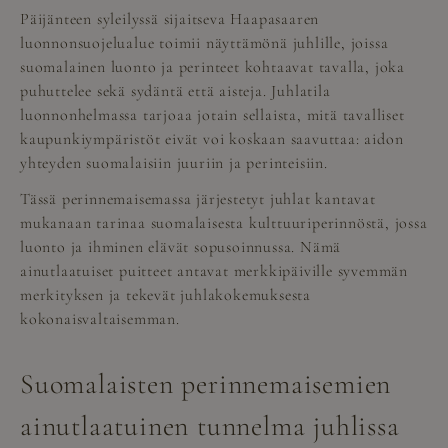
Päijänteen syleilyssä sijaitseva Haapasaaren
luonnonsuojelualue toimii näyttämönä juhlille, joissa
suomalainen luonto ja perinteet kohtaavat tavalla, joka
puhuttelee sekä sydäntä että aisteja. Juhlatila
luonnonhelmassa tarjoaa jotain sellaista, mitä tavalliset
kaupunkiympäristöt eivät voi koskaan saavuttaa: aidon
yhteyden suomalaisiin juuriin ja perinteisiin.
Tässä perinnemaisemassa järjestetyt juhlat kantavat
mukanaan tarinaa suomalaisesta kulttuuriperinnöstä, jossa
luonto ja ihminen elävät sopusoinnussa. Nämä
ainutlaatuiset puitteet antavat merkkipäiville syvemmän
merkityksen ja tekevät juhlakokemuksesta
kokonaisvaltaisemman.
Suomalaisten perinnemaisemien
ainutlaatuinen tunnelma juhlissa