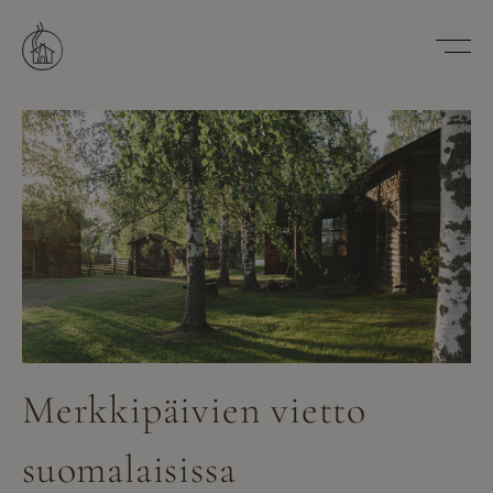
Hyppää
sisältöön
Savutuvan Apaja
Merkkipäivien vietto
suomalaisissa