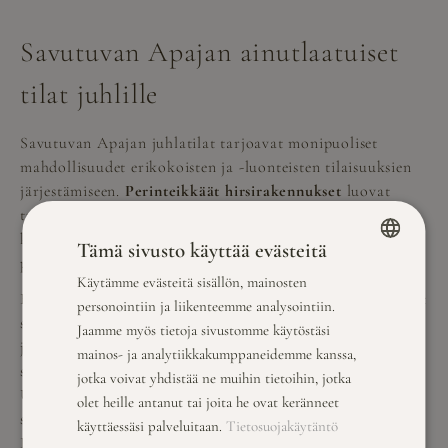
Savutuvan Apajan ainutlaatuiset
tilat juhlille
Savutuvan Apajan juhlatilat tarjoavat monipuoliset
mahdollisuudet erikokoisten ja -luonteisten tilaisuuksien
järjestämiseen.
Perinteikkäät hirsirakennukset
luovat
tunnelmallisen ympäristön, jossa historia ja nykyaika
kohtaavat. Tilojen kapasiteetti mahdollistaa sekä intiimien
Tämä sivusto käyttää evästeitä
perhetilaisuuksien että suurempien juhlien järjestämisen.
Käytämme evästeitä sisällön, mainosten
FINNISH
Erityisen ainutlaatuisia ovat Päijänteen rannalla sijaitsevat
personointiin ja liikenteemme analysointiin.
ENGLISH
saunatilat, jotka tuovat lisäulottuvuuden
Jaamme myös tietoja sivustomme käytöstäsi
juhlakokemukseen. Saunominen on perinteinen
mainos- ja analytiikkakumppaneidemme kanssa,
suomalainen tapa rentoutua ja juhlistaa tärkeitä hetkiä.
jotka voivat yhdistää ne muihin tietoihin, jotka
Ulkoporealtaat tarjoavat ylellisen lisän
olet heille antanut tai joita he ovat keränneet
saunakokemukseen, ja niistä avautuvat näkymät
käyttäessäsi palveluitaan.
Tietosuojakäytäntö
Päijänteelle luovat vaikuttavan taustan juhlille.