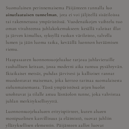
Suomalainen perinnemaisema Päijänteen rannalla luo
ainutlaatuisen tunnelman
, jota ei voi jäljitellä sisätiloissa
tai rakennetussa ympäristössä. Vuodenaikojen vaihtelu tuo
oman vivahteensa juhlakokemukseen: kesällä valoisat illat
ja järven kimallus, syksyllä ruskan väriloisto, talvella
lumen ja jään luoma taika, keväällä luonnon heräämisen
riemu.
Haapasaaren luonnonsuojelualue tarjoaa juhlavieraille
rauhallisen keitaan, jossa moderni aika tuntuu pysähtyvän.
Ikiaikaiset metsät, puhdas järvivesi ja kallioiset rannat
muodostavat maiseman, joka kertoo tarinaa suomalaisesta
sielunmaisemasta. Tässä ympäristössä arjen huolet
unohtuvat ja tilalle astuu läsnäolon tunne, joka vahvistaa
juhlan merkityksellisyyttä.
Luonnonsuojelualueen erityispiirteet, kuten alueen
monipuolinen kasvillisuus ja eläimistö, tuovat juhliin
yllätyksellisen elementin. Päijänteen aallot luovat