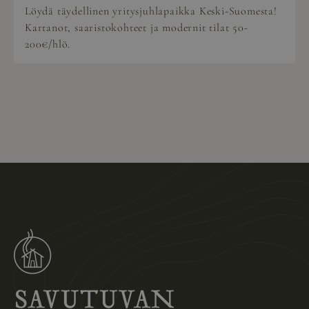
Löydä täydellinen yritysjuhlapaikka Keski-Suomesta!
Kartanot, saaristokohteet ja modernit tilat 50-
200€/hlö.