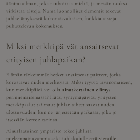
äänimaailman, joka rauhoittaa mieltä, ja metsän tuoksu
virkistää aisteja. Nämä luonnolliset elementit tekevät
juhlaelämyksestä kokonaisvaltaisen, kaikkia aisteja
puhuttelevan kokemuksen.
Miksi merkkipäivät ansaitsevat
erityisen juhlapaikan?
Elämän tärkeimmät hetket ansaitsevat puitteet, jotka
korostavat niiden merkitystä. Miksi tyytyä tavanomaiseen,
kun merkkipäivä voi olla
ainutkertainen elämys
perinnemaisemassa? Häät, syntymäpäivät, yritysten
merkkipaalut tai muut juhlan aiheet saavat uuden
ulottuvuuden, kun ne järjestetään paikassa, joka jo
itsessään kertoo tarinaa.
Ainutlaatuinen ympäristö tekee juhlista
mieleenpainuvampia sekä juhlakalulle että vieraille.