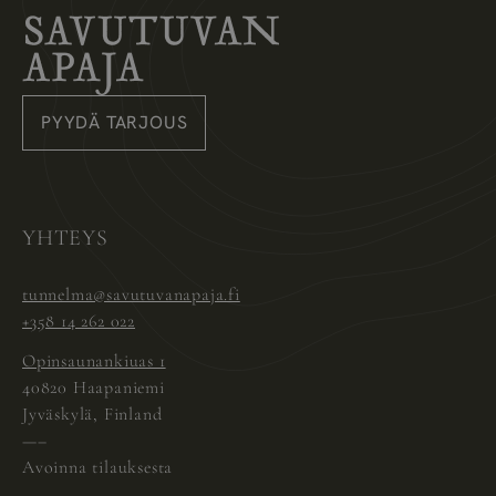
Savutuvan Apaja
PYYDÄ TARJOUS
Instagram
Pinterest
Facebook
YHTEYS
tunnelma@savutuvanapaja.fi
+358 14 262 022
Opinsaunankiuas 1
40820 Haapaniemi
Jyväskylä, Finland
—–
Avoinna tilauksesta