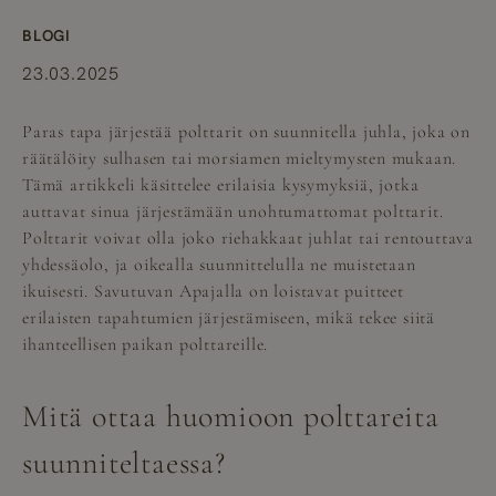
BLOGI
23.03.2025
Paras tapa järjestää polttarit on suunnitella juhla, joka on
räätälöity sulhasen tai morsiamen mieltymysten mukaan.
Tämä artikkeli käsittelee erilaisia kysymyksiä, jotka
auttavat sinua järjestämään unohtumattomat polttarit.
Polttarit voivat olla joko riehakkaat juhlat tai rentouttava
yhdessäolo, ja oikealla suunnittelulla ne muistetaan
ikuisesti. Savutuvan Apajalla on loistavat puitteet
erilaisten tapahtumien järjestämiseen, mikä tekee siitä
ihanteellisen paikan polttareille.
Mitä ottaa huomioon polttareita
suunniteltaessa?