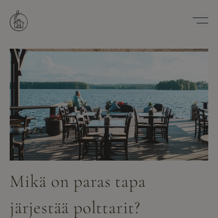
Hyppää
sisältöön
Savutuvan Apaja
Mikä on paras tapa
järjestää polttarit?