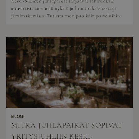
Keski-Suomen juhlapaikat tarjoavat lähiruokaa,
autenttisia saunaelämyksiä ja luontoaktiviteetteja
järvimaisemissa. Tutustu monipuolisiin palveluihin.
BLOGI
MITKÄ JUHLAPAIKAT SOPIVAT
YRITYSJUHLIIN KESKI-