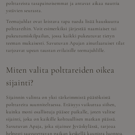
polttareista tasapainoisemmat ja antavat aikaa nauttia
ystävien seurasta.
Teemajuhlat ovat loistava tapa tuoda lisää hauskuutta
polttareihin. Voit esimerkiksi järjestää naamiaiset tai
pukeutumiskilpailun, jossa kaikki pukeutuvat tietyn
teeman mukaisesti. Savutuvan Apajan ainutlaatuiset tilat
tarjoavat upean taustan erilaisille teemajuhlille.
Miten valita polttareiden oikea
sijainti?
Sijainnin valinta on yksi tärkeimmistä päätöksistä
polttareita suunniteltaessa. Etäisyys vaikuttaa siihen,
kuinka moni osallistuja pääsee paikalle, joten valitse
sijainti, joka on kaikille kohtuullisen matkan päässä.
Savutuvan Apaja, joka sijaitsee Jyväskylässä, tarjoaa
helposti saavutettavan paikan keskellä kaunista luontoa.