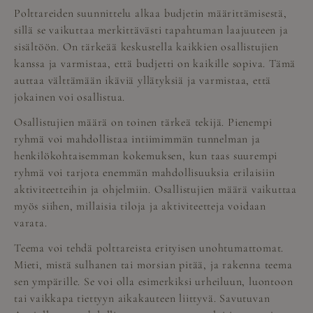
Polttareiden suunnittelu alkaa budjetin määrittämisestä,
sillä se vaikuttaa merkittävästi tapahtuman laajuuteen ja
sisältöön. On tärkeää keskustella kaikkien osallistujien
kanssa ja varmistaa, että budjetti on kaikille sopiva. Tämä
auttaa välttämään ikäviä yllätyksiä ja varmistaa, että
jokainen voi osallistua.
Osallistujien määrä on toinen tärkeä tekijä. Pienempi
ryhmä voi mahdollistaa intiimimmän tunnelman ja
henkilökohtaisemman kokemuksen, kun taas suurempi
ryhmä voi tarjota enemmän mahdollisuuksia erilaisiin
aktiviteetteihin ja ohjelmiin. Osallistujien määrä vaikuttaa
myös siihen, millaisia tiloja ja aktiviteetteja voidaan
varata.
Teema voi tehdä polttareista erityisen unohtumattomat.
Mieti, mistä sulhanen tai morsian pitää, ja rakenna teema
sen ympärille. Se voi olla esimerkiksi urheiluun, luontoon
tai vaikkapa tiettyyn aikakauteen liittyvä. Savutuvan