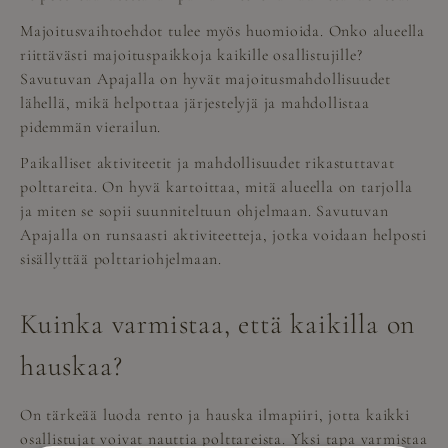
Majoitusvaihtoehdot tulee myös huomioida. Onko alueella
riittävästi majoituspaikkoja kaikille osallistujille?
Savutuvan Apajalla on hyvät majoitusmahdollisuudet
lähellä, mikä helpottaa järjestelyjä ja mahdollistaa
pidemmän vierailun.
Paikalliset aktiviteetit ja mahdollisuudet rikastuttavat
polttareita. On hyvä kartoittaa, mitä alueella on tarjolla
ja miten se sopii suunniteltuun ohjelmaan. Savutuvan
Apajalla on runsaasti aktiviteetteja, jotka voidaan helposti
sisällyttää polttariohjelmaan.
Kuinka varmistaa, että kaikilla on
hauskaa?
On tärkeää luoda rento ja hauska ilmapiiri, jotta kaikki
osallistujat voivat nauttia polttareista. Yksi tapa varmistaa