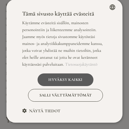
tämä on huomioida kaikkien osallistujien mieltymykset ja
varmistaa, että ohjelmassa on jokaiselle jotakin. Tämä voi
Tämä sivusto käyttää evästeitä
tarkoittaa erilaisten aktiviteettien yhdistämistä tai tilaa
Käytämme evästeitä sisällön, mainosten
FINNISH
vapaalle yhdessäololle.
personointiin ja liikenteemme analysointiin.
ENGLISH
Tärkeää on myös hyvä ennakkosuunnittelu ja joustavuus.
Jaamme myös tietoja sivustomme käytöstäsi
Vaikka ohjelma olisi etukäteen tarkkaan suunniteltu, on
mainos- ja analytiikkakumppaneidemme kanssa,
hyvä jättää tilaa spontaaniudelle ja muutoksille. Tämä
jotka voivat yhdistää ne muihin tietoihin, jotka
auttaa varmistamaan, että kaikki viihtyvät ja voivat
olet heille antanut tai joita he ovat keränneet
osallistua ohjelmaan omalla tavallaan.
käyttäessäsi palveluitaan.
Tietosuojakäytäntö
Lopuksi, erinomainen palvelu ja ystävällinen henkilökunta
HYVÄKSY KAIKKI
tekevät kokemuksesta miellyttävän. Savutuvan Apajalla
asiakaspalvelu on keskiössä, ja se takaa, että kaikki sujuu
suunnitelmien mukaan ja osallistujat voivat keskittyä
SALLI VÄLTTÄMÄTTÖMÄT
nauttimaan päivästä.
NÄYTÄ TIEDOT
Yhteenveto