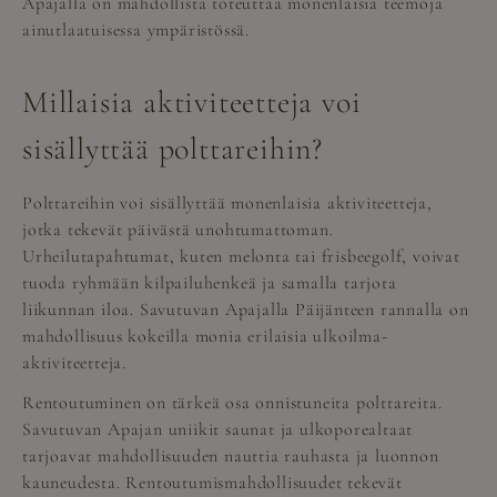
Apajalla on mahdollista toteuttaa monenlaisia teemoja
ainutlaatuisessa ympäristössä.
Millaisia aktiviteetteja voi
sisällyttää polttareihin?
Polttareihin voi sisällyttää monenlaisia aktiviteetteja,
jotka tekevät päivästä unohtumattoman.
Urheilutapahtumat, kuten melonta tai frisbeegolf, voivat
tuoda ryhmään kilpailuhenkeä ja samalla tarjota
liikunnan iloa. Savutuvan Apajalla Päijänteen rannalla on
mahdollisuus kokeilla monia erilaisia ulkoilma-
aktiviteetteja.
Rentoutuminen on tärkeä osa onnistuneita polttareita.
Savutuvan Apajan uniikit saunat ja ulkoporealtaat
tarjoavat mahdollisuuden nauttia rauhasta ja luonnon
kauneudesta. Rentoutumismahdollisuudet tekevät