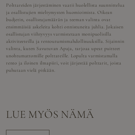
Polttareiden järjestäminen vaatii huolellista suunnittelua
ja osallistujien mieltymysten huomioimista. Oikean
budjetin, osallistujamäärän ja teeman valinta ovat
ensimmäisiä askeleita kohti onnistuneita juhlia. Jokaisen
osallistujan viihtyvyys varmistetaan monipuolisilla
aktiviteeteilla ja rentoutumismahdollisuuksilla. Sijainnin
valinta, kuten Savutuvan Apaja, tarjoaa upeat puitteet
unohtumattomille polttareille. Lopulta varmistamalla
rento ja iloinen ilmapiiri, voit järjestää polttarit, joista
puhutaan vielä pitkään.
LUE MYÖS NÄMÄ