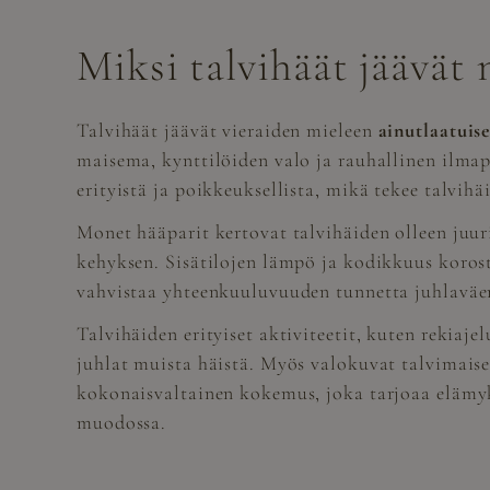
Miksi talvihäät jäävät
Talvihäät jäävät vieraiden mieleen
ainutlaatuis
maisema, kynttilöiden valo ja rauhallinen ilmap
erityistä ja poikkeuksellista, mikä tekee talvi
Monet hääparit kertovat talvihäiden olleen juuri
kehyksen. Sisätilojen lämpö ja kodikkuus koros
vahvistaa yhteenkuuluvuuden tunnetta juhlaväe
Talvihäiden erityiset aktiviteetit, kuten rekiaje
juhlat muista häistä. Myös valokuvat talvimaise
kokonaisvaltainen kokemus, joka tarjoaa elämyks
muodossa.