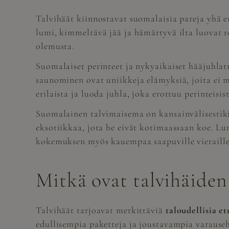
Talvihäät kiinnostavat suomalaisia pareja yhä
lumi, kimmeltävä jää ja hämärtyvä ilta luovat r
olemusta.
Suomalaiset perinteet ja nykyaikaiset hääjuhlatr
saunominen ovat uniikkeja elämyksiä, joita ei 
erilaista ja luoda juhla, joka erottuu perinteisis
Suomalainen talvimaisema on kansainvälisestikin 
eksotiikkaa, jota he eivät kotimaassaan koe. Lu
kokemuksen myös kauempaa saapuville vieraille
Mitkä ovat talvihäiden 
Talvihäät tarjoavat merkittäviä
taloudellisia et
edullisempia paketteja ja joustavampia varaus