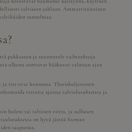
kuja korostavat häämenut käsityönä, käyttäen
ydellisesti talviseen juhlaan. Ammattitaitoinen
 talvihäiden tunnelmaa.
sa?
ttä pakkaseen ja suunnittele vaihtoehtoja
uta ulkona otettavat hääkuvat valoisan ajan
t ja tiet ovat kunnossa. Yhteiskuljetusten
nformoida vieraita ajoissa talviolosuhteista ja
bolero tai talvinen viitta, ja sulhasen
ataulutuksessa on hyvä jättää hieman
aiden saapuessa.