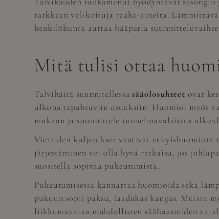
Talvikauden ruokamenut hyödyntävät sesongin p
tarkkaan valikoituja raaka-aineita. Lämmittävät 
henkilökunta auttaa hääparia suunnitteluvaihee
Mitä tulisi ottaa huomi
Talvihäitä suunnitellessa
sääolosuhteet
ovat kes
ulkona tapahtuviin osuuksiin. Huomioi myös val
mukaan ja suunnittele tunnelmavalaistus ulkoal
Vieraiden kuljetukset vaativat erityishuomiota t
järjestäminen voi olla hyvä ratkaisu, jos juhlap
suositella sopivaa pukeutumista.
Pukeutumisessa kannattaa huomioida sekä lämpim
pukuun sopii paksu, laadukas kangas. Muista my
liikkumavaraa mahdollisten säähaasteiden varalt