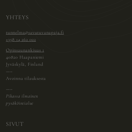
Instagram
Pinterest
Facebook
YHTEYS
tunnelma@savutuvanapaja.fi
+358 14 262 022
Opinsaunankiuas 1
40820 Haapaniemi
Jyväskylä, Finland
—–
Avoinna tilauksesta
—–
Pihassa ilmainen
pysäköintialue
SIVUT