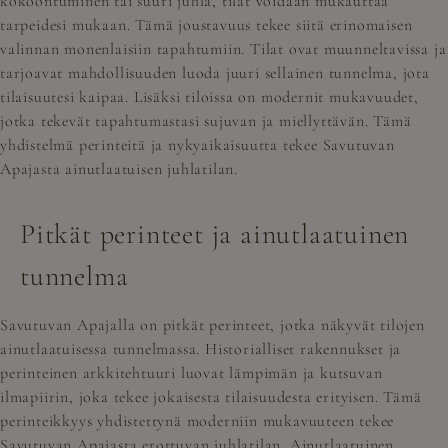
kokoontuminen tai suuri juhla, tilat voidaan mukauttaa
tarpeidesi mukaan. Tämä joustavuus tekee siitä erinomaisen
valinnan monenlaisiin tapahtumiin. Tilat ovat muunneltavissa ja
tarjoavat mahdollisuuden luoda juuri sellainen tunnelma, jota
tilaisuutesi kaipaa. Lisäksi tiloissa on modernit mukavuudet,
jotka tekevät tapahtumastasi sujuvan ja miellyttävän. Tämä
yhdistelmä perinteitä ja nykyaikaisuutta tekee Savutuvan
Apajasta ainutlaatuisen juhlatilan.
Pitkät perinteet ja ainutlaatuinen
tunnelma
Savutuvan Apajalla on pitkät perinteet, jotka näkyvät tilojen
ainutlaatuisessa tunnelmassa. Historialliset rakennukset ja
perinteinen arkkitehtuuri luovat lämpimän ja kutsuvan
ilmapiirin, joka tekee jokaisesta tilaisuudesta erityisen. Tämä
perinteikkyys yhdistettynä moderniin mukavuuteen tekee
Savutuvan Apajasta erottuvan juhlatilan. Ainutlaatuinen