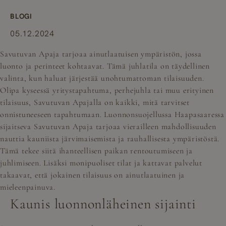
BLOGI
05.12.2024
Savutuvan Apaja tarjoaa ainutlaatuisen ympäristön, jossa
luonto ja perinteet kohtaavat. Tämä juhlatila on täydellinen
valinta, kun haluat järjestää unohtumattoman tilaisuuden.
Olipa kyseessä yritystapahtuma, perhejuhla tai muu erityinen
tilaisuus, Savutuvan Apajalla on kaikki, mitä tarvitset
onnistuneeseen tapahtumaan. Luonnonsuojellussa Haapasaaressa
sijaitseva Savutuvan Apaja tarjoaa vierailleen mahdollisuuden
nauttia kauniista järvimaisemista ja rauhallisesta ympäristöstä.
Tämä tekee siitä ihanteellisen paikan rentoutumiseen ja
juhlimiseen. Lisäksi monipuoliset tilat ja kattavat palvelut
takaavat, että jokainen tilaisuus on ainutlaatuinen ja
mieleenpainuva.
Kaunis luonnonläheinen sijainti