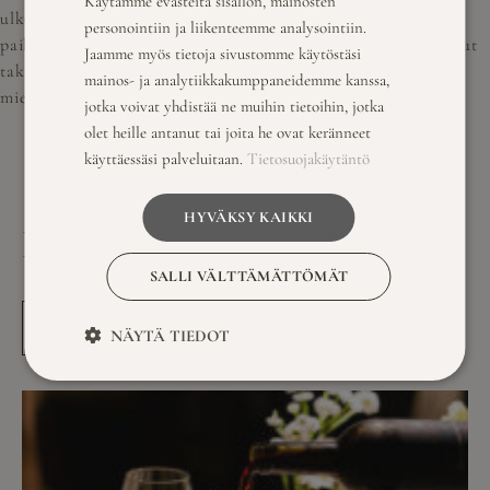
Käytämme evästeitä sisällön, mainosten
ulkoporealtaissa. Tämä tekee Savutuvan Apajasta täydellisen
personointiin ja liikenteemme analysointiin.
ENGLISH
paikan niin rentoutumiseen kuin juhlimiseen. Kattavat palvelut
Jaamme myös tietoja sivustomme käytöstäsi
takaavat, että jokainen tilaisuus on onnistunut ja
mainos- ja analytiikkakumppaneidemme kanssa,
mieleenpainuva.
jotka voivat yhdistää ne muihin tietoihin, jotka
olet heille antanut tai joita he ovat keränneet
käyttäessäsi palveluitaan.
Tietosuojakäytäntö
HYVÄKSY KAIKKI
LUE MYÖS NÄMÄ
SALLI VÄLTTÄMÄTTÖMÄT
KATSO KAIKKI
NÄYTÄ TIEDOT