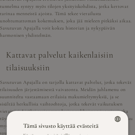
tunnelma syntyy myös tilojen yksityiskohdista, jotka kertovat
tarinaa menneistä ajoista. Tämä tekee vierailusta
unohtumattoman kokemuksen, joka jää mieleen pitkäksi aikaa.
Savutuvan Apajalla voit kokea historian ja nykypäivän
harmonisen yhdistelmän.
Kattavat palvelut kaikenlaisiin
tilaisuuksiin
Savutuvan Apajalla on tarjolla kattavat palvelut, jotka tekevät
tilaisuuden järjestämisestä vaivatonta. Meidän juhlamenu on
suunniteltu vastaamaan erilaisia makumieltymyksiä, ja se
sisältää herkullisia vaihtoehtoja, jotka tekevät vaikutuksen
vieraisiisi. Lisäksi tarjoamme laajan valikoiman juomia, jotka
täydentävät juhlamenun makuelämyksiä. Palveluihimme kuuluu
Tämä sivusto käyttää evästeitä
myös mahdollisuus järjestää erilaisia aktiviteetteja, kuten
saunomista Päijänteen rannalla tai rentoutumista
FINNISH