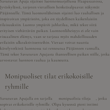
Savutuvan Apaja sijaitsee luonnonsuojellussa Haapasaaressa,
Jyväskylässä, tarjoten vierailleen henkeäsalpaavat näkymät
Päijänteelle. Tämä luonnonläheinen sijainti luo rauhallisen ja
inspiroivan ympäristön, joka on täydellinen kaikenlaisiin
tilaisuuksiin. Luonto ympäröi juhlatilaa, mikä tekee siitä
erityisen viehättävän paikan. Luonnonläheisyys ei ole vain
visuaalinen elämys, vaan se tarjoaa myös mahdollisuuden
erilaisiin ulkoaktiviteetteihin. Vieraat voivat nauttia
kävelyretkistä luonnossa tai rentoutua Päijänteen rannalla.
Tämä tekee Savutuvan Apajasta ihanteellisen paikan niille, jotka
arvostavat luonnon rauhaa ja kauneutta.
Monipuoliset tilat erikokoisille
ryhmille
Savutuvan Apajalla on tarjolla
monipuolisia tiloja
, jotka
sopivat erikokoisille ryhmille. Olipa kyseessä pieni intiimi