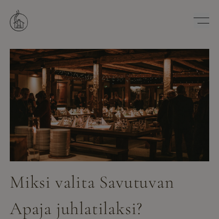
Hyppää
sisältöön
Savutuvan Apaja
Miksi valita Savutuvan
Apaja juhlatilaksi?