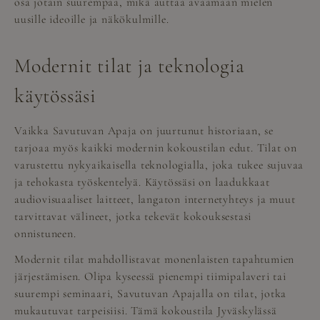
osa jotain suurempaa, mikä auttaa avaamaan mielen
uusille ideoille ja näkökulmille.
Modernit tilat ja teknologia
käytössäsi
Vaikka Savutuvan Apaja on juurtunut historiaan, se
tarjoaa myös kaikki modernin kokoustilan edut. Tilat on
varustettu nykyaikaisella teknologialla, joka tukee sujuvaa
ja tehokasta työskentelyä. Käytössäsi on laadukkaat
audiovisuaaliset laitteet, langaton internetyhteys ja muut
tarvittavat välineet, jotka tekevät kokouksestasi
onnistuneen.
Modernit tilat mahdollistavat monenlaisten tapahtumien
järjestämisen. Olipa kyseessä pienempi tiimipalaveri tai
suurempi seminaari, Savutuvan Apajalla on tilat, jotka
mukautuvat tarpeisiisi. Tämä kokoustila Jyväskylässä