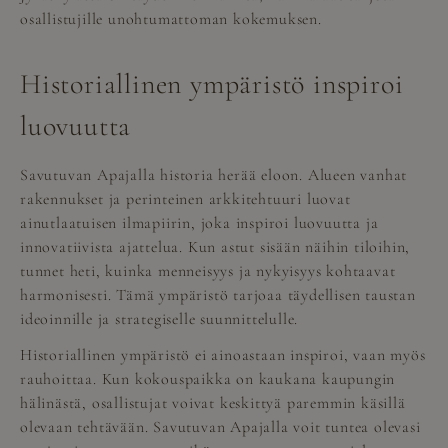
osallistujille unohtumattoman kokemuksen.
Historiallinen ympäristö inspiroi
luovuutta
Savutuvan Apajalla historia herää eloon. Alueen vanhat
rakennukset ja perinteinen arkkitehtuuri luovat
ainutlaatuisen ilmapiirin, joka inspiroi luovuutta ja
innovatiivista ajattelua. Kun astut sisään näihin tiloihin,
tunnet heti, kuinka menneisyys ja nykyisyys kohtaavat
harmonisesti. Tämä ympäristö tarjoaa täydellisen taustan
ideoinnille ja strategiselle suunnittelulle.
Historiallinen ympäristö ei ainoastaan inspiroi, vaan myös
rauhoittaa. Kun kokouspaikka on kaukana kaupungin
hälinästä, osallistujat voivat keskittyä paremmin käsillä
olevaan tehtävään. Savutuvan Apajalla voit tuntea olevasi