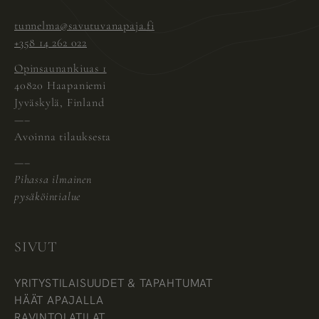
tunnelma@savutuvanapaja.fi
+358 14 262 022
Opinsaunankiuas 1
40820 Haapaniemi
Jyväskylä, Finland
—–
Avoinna tilauksesta
—–
Pihassa ilmainen
pysäköintialue
SIVUT
YRITYSTILAISUUDET & TAPAHTUMAT
HÄÄT APAJALLA
RAVINTOLATILAT