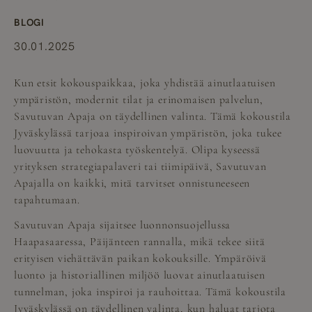
BLOGI
30.01.2025
Kun etsit
kokouspaikkaa
, joka yhdistää ainutlaatuisen
ympäristön, modernit tilat ja erinomaisen palvelun,
Savutuvan Apaja on täydellinen valinta. Tämä kokoustila
Jyväskylässä tarjoaa inspiroivan ympäristön, joka tukee
luovuutta ja tehokasta työskentelyä. Olipa kyseessä
yrityksen strategiapalaveri tai tiimipäivä, Savutuvan
Apajalla on kaikki, mitä tarvitset onnistuneeseen
tapahtumaan.
Savutuvan Apaja sijaitsee luonnonsuojellussa
Haapasaaressa, Päijänteen rannalla, mikä tekee siitä
erityisen viehättävän paikan kokouksille. Ympäröivä
luonto ja historiallinen miljöö luovat ainutlaatuisen
tunnelman, joka inspiroi ja rauhoittaa. Tämä kokoustila
Jyväskylässä on täydellinen valinta, kun haluat tarjota