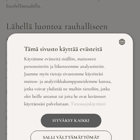
huolellisuudella.
Lähellä luontoa rauhalliseen
työskentelyyn
Tämä sivusto käyttää evästeitä
Savutuvan Apaja sijaitsee keskellä kaunista luontoa, mikä
Käytämme evästeitä sisällön, mainosten
FINNISH
tekee siitä ihanteellisen paikan rauhalliseen työskentelyyn.
personointiin ja liikenteemme analysointiin.
Päijänteen rannalla sijaitsevat tilat tarjoavat upeat
ENGLISH
Jaamme myös tietoja sivustomme käytöstäsi
näkymät ja mahdollisuuden nauttia luonnon rauhasta.
mainos- ja analytiikkakumppaneidemme kanssa,
Tämä ympäristö auttaa vähentämään stressiä ja parantaa
jotka voivat yhdistää ne muihin tietoihin, jotka
keskittymiskykyä.
olet heille antanut tai joita he ovat keränneet
Luonnon läheisyys tarjoaa myös mahdollisuuden
käyttäessäsi palveluitaan.
Tietosuojakäytäntö
virkistäytymiseen kokousten lomassa. Voit nauttia
kävelyretkistä luonnonsuojelualueella tai rentoutua
HYVÄKSY KAIKKI
saunassa Päijänteen rannalla. Savutuvan Apajalla
työskentely ja rentoutuminen kulkevat käsi kädessä, mikä
SALLI VÄLTTÄMÄTTÖMÄT