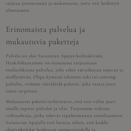
tarjoaa joustavuutta ja mukavuutta, jotta voit keskittyä
olennaiseen.
Erinomaista palvelua ja
mukautuvia paketteja
Palvelu on yksi Savutuvan Apajan kulmakivistä.
Henkilökuntamme on sitoutunut tarjoamaan
ensiluokkaista palvelua, joka tekee vierailustasi sujuvan ja
miellyttävän. Olipa kyseessä tekninen tuki tai catering-
palvelut, voimme räätälöidä paketin, joka vastaa juuri
sinun tarpeitasi.
Mukautuvat paketit tarkoittavat, että voit valita juuri
sinulle sopivat palvelut ja tilat. Tarjoamme erilaisia
vaihtoehtoja, jotka tekevät tapahtumastasi ainutlaatuisen.
Savutuvan Apajalla voit luottaa siihen, että kaikki
yksityiskohdat hoidetaan ammattitaidolla ja