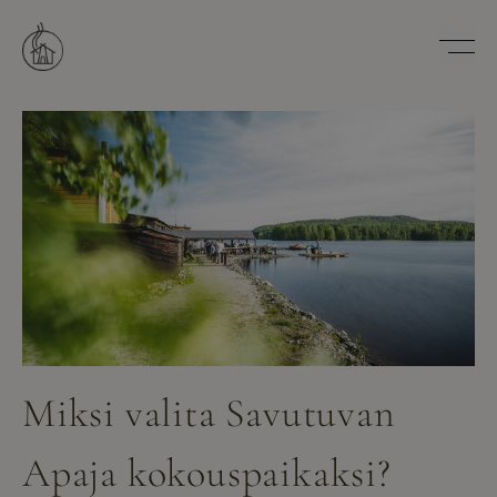
Hyppää
sisältöön
Savutuvan Apaja
Miksi valita Savutuvan
Apaja kokouspaikaksi?