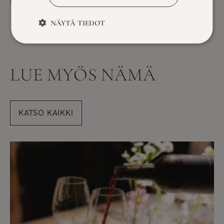
tekee siitä täydellisen paikan kokouksille ja tapahtumille.
NÄYTÄ TIEDOT
LUE MYÖS NÄMÄ
KATSO KAIKKI