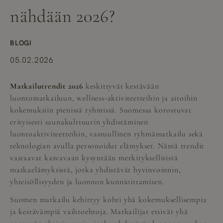
nähdään 2026?
BLOGI
05.02.2026
Matkailutrendit 2026
keskittyvät kestävään
luontomatkailuun, wellness-aktiviteetteihin ja aitoihin
kokemuksiin pienissä ryhmissä. Suomessa korostuvat
erityisesti saunakulttuurin yhdistäminen
luontoaktiviteetteihin, vastuullinen ryhmämatkailu sekä
teknologian avulla personoidut elämykset. Nämä trendit
vastaavat kasvavaan kysyntään merkityksellisistä
matkaelämyksistä, jotka yhdistävät hyvinvoinnin,
yhteisöllisyyden ja luonnon kunnioittamisen.
Suomen matkailu kehittyy kohti yhä kokemuksellisempia
ja kestävämpiä vaihtoehtoja. Matkailijat etsivät yhä