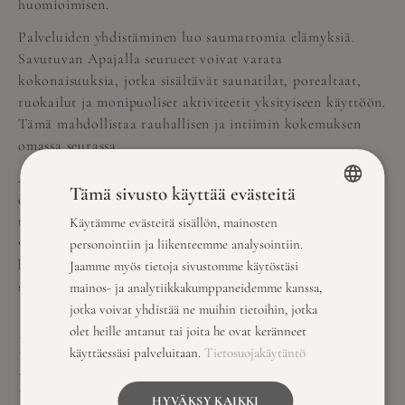
huomioimisen.
Palveluiden yhdistäminen luo saumattomia elämyksiä.
Savutuvan Apajalla seurueet voivat varata
kokonaisuuksia, jotka sisältävät saunatilat, porealtaat,
ruokailut ja monipuoliset aktiviteetit yksityiseen käyttöön.
Tämä mahdollistaa rauhallisen ja intiimin kokemuksen
omassa seurassa.
Aktiviteettivaihtoehtojen monipuolisuus takaa
Tämä sivusto käyttää evästeitä
onnistuneen ryhmäkokemuksen. Vesijetit ja melonta
tarjoavat aktiivisia vesiliikuntamahdollisuuksia, kun taas
Käytämme evästeitä sisällön, mainosten
FINNISH
viinitasting ja cocktail-koulu luovat rentoja sosiaalisia
personointiin ja liikenteemme analysointiin.
ENGLISH
hetkiä. Aito savusauna kokoaa koko seurueen perinteisen
Jaamme myös tietoja sivustomme käytöstäsi
suomalaisen kulttuurin äärelle.
mainos- ja analytiikkakumppaneidemme kanssa,
jotka voivat yhdistää ne muihin tietoihin, jotka
olet heille antanut tai joita he ovat keränneet
Mitä aktiviteetteja
käyttäessäsi palveluitaan.
Tietosuojakäytäntö
luontomatkailuun voi yhdistää
HYVÄKSY KAIKKI