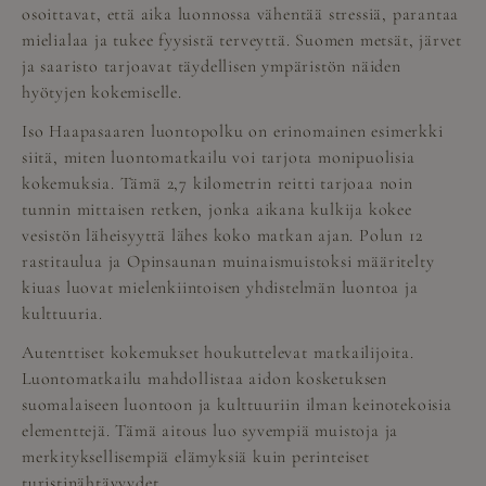
osoittavat, että aika luonnossa vähentää stressiä, parantaa
mielialaa ja tukee fyysistä terveyttä. Suomen metsät, järvet
ja saaristo tarjoavat täydellisen ympäristön näiden
hyötyjen kokemiselle.
Iso Haapasaaren luontopolku on erinomainen esimerkki
siitä, miten luontomatkailu voi tarjota monipuolisia
kokemuksia. Tämä 2,7 kilometrin reitti tarjoaa noin
tunnin mittaisen retken, jonka aikana kulkija kokee
vesistön läheisyyttä lähes koko matkan ajan. Polun 12
rastitaulua ja Opinsaunan muinaismuistoksi määritelty
kiuas luovat mielenkiintoisen yhdistelmän luontoa ja
kulttuuria.
Autenttiset kokemukset houkuttelevat matkailijoita.
Luontomatkailu mahdollistaa aidon kosketuksen
suomalaiseen luontoon ja kulttuuriin ilman keinotekoisia
elementtejä. Tämä aitous luo syvempiä muistoja ja
merkityksellisempiä elämyksiä kuin perinteiset
turistinähtävyydet.