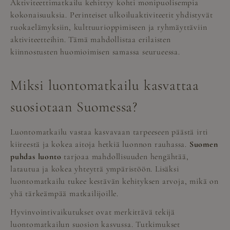
Aktiviteettimatkailu kehittyy kohti monipuolisempia
kokonaisuuksia. Perinteiset ulkoiluaktiviteetit yhdistyvät
ruokaelämyksiin, kulttuurioppimiseen ja ryhmäyttäviin
aktiviteetteihin. Tämä mahdollistaa erilaisten
kiinnostusten huomioimisen samassa seurueessa.
Miksi luontomatkailu kasvattaa
suosiotaan Suomessa?
Luontomatkailu vastaa kasvavaan tarpeeseen päästä irti
kiireestä ja kokea aitoja hetkiä luonnon rauhassa.
Suomen
puhdas luonto
tarjoaa mahdollisuuden hengähtää,
latautua ja kokea yhteyttä ympäristöön. Lisäksi
luontomatkailu tukee kestävän kehityksen arvoja, mikä on
yhä tärkeämpää matkailijoille.
Hyvinvointivaikutukset ovat merkittävä tekijä
luontomatkailun suosion kasvussa. Tutkimukset