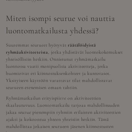
Miten isompi seurue voi nauttia
luontomatkailusta yhdessä?
Suuremmat seurueet hyötyvät
räätälöidyistä
ryhmäaktiviteeteista
, jotka yhdistävät luontokokemukset
yhteisöllisiin hetkiin. Onnistunut ryhmämatkailu
luonnossa vaatii monipuolisia aktiviteetteja, jotka
huomioivat eri kiinnostuksenkohteet ja kuntotasot.
Yksityiseen käyttöön varattavat tilat mahdollistavat
seurueen etenemisen omaan tahtiin.
Ryhmämatkailun erityispiirre on aktiviteettien
skaalautuvuus. Luontomatkailu tarjoaa mahdollisuuden
jakaa seurue pienempiin ryhmiin erilaisten aktiviteettien
ajaksi ja kokoontua yhteen yhteisiin hetkiin. Tämä
mahdollistaa jokaisen seurueen jäsenen kiinnostusten