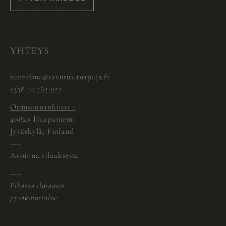
Instagram
Pinterest
Facebook
YHTEYS
tunnelma@savutuvanapaja.fi
+358 14 262 022
Opinsaunankiuas 1
40820 Haapaniemi
Jyväskylä, Finland
—–
Avoinna tilauksesta
—–
Pihassa ilmainen
pysäköintialue