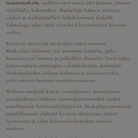
luontomatkailu
, wellness-aktiviteetit sekä pienten ryhmien
räätälöidyt kokemukset. Matkailijat hakevat aitoutta,
rauhaa ja merkityksellisiä hetkiä luonnon keskellä.
Teknologia tukee näitä elämyksiä häiritsemättä luonnon
rauhaa.
Kestävyys määrittää matkailutrendien suunnan.
Matkailijat valitsevat yhä useammin kohteita, jotka
kunnioittavat luontoa ja paikallisia yhteisöjä. Tämä näkyy
kiinnostuksena pienempiin ryhmäkokoihin, pidempiin
oleskeluaikoihin yhdessä kohteessa ja aktiviteetteihin,
jotka tukevat luonnon monimuotoisuutta.
Wellness-matkailu kasvaa voimakkaasti. Suomalainen
saunakulttuuri yhdistyy luontoaktiviteetteihin luoden
ainutlaatuisia hyvinvointielämyksiä. Matkailijat arvostavat
mahdollisuutta yhdistää fyysinen aktiivisuus, mielen
hyvinvointi ja aidot kulttuurikokemukset samaan
matkaan.