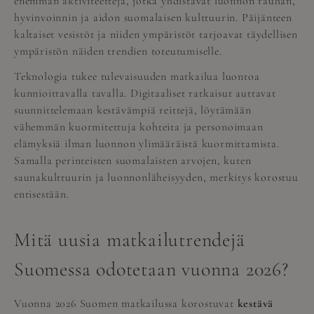
enemmän aktiviteetteja, jotka yhdistävät luonnon rauhan,
hyvinvoinnin ja aidon suomalaisen kulttuurin. Päijänteen
kaltaiset vesistöt ja niiden ympäristöt tarjoavat täydellisen
ympäristön näiden trendien toteutumiselle.
Teknologia tukee tulevaisuuden matkailua luontoa
kunnioittavalla tavalla. Digitaaliset ratkaisut auttavat
suunnittelemaan kestävämpiä reittejä, löytämään
vähemmän kuormitettuja kohteita ja personoimaan
elämyksiä ilman luonnon ylimääräistä kuormittamista.
Samalla perinteisten suomalaisten arvojen, kuten
saunakulttuurin ja luonnonläheisyyden, merkitys korostuu
entisestään.
Mitä uusia matkailutrendejä
Suomessa odotetaan vuonna 2026?
Vuonna 2026 Suomen matkailussa korostuvat
kestävä