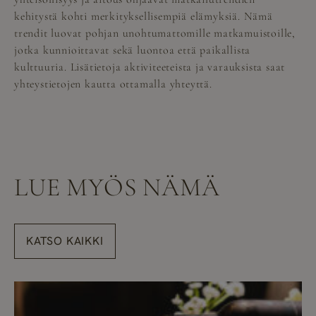
kehitystä kohti merkityksellisempiä elämyksiä. Nämä
trendit luovat pohjan unohtumattomille matkamuistoille,
jotka kunnioittavat sekä luontoa että paikallista
kulttuuria. Lisätietoja aktiviteeteista ja varauksista saat
yhteystietojen kautta ottamalla yhteyttä
.
LUE MYÖS NÄMÄ
KATSO KAIKKI