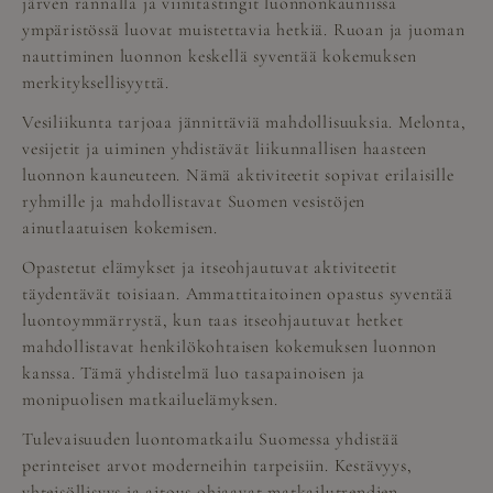
järven rannalla ja viinitastingit luonnonkauniissa
ympäristössä luovat muistettavia hetkiä. Ruoan ja juoman
nauttiminen luonnon keskellä syventää kokemuksen
merkityksellisyyttä.
Vesiliikunta tarjoaa jännittäviä mahdollisuuksia. Melonta,
vesijetit ja uiminen yhdistävät liikunnallisen haasteen
luonnon kauneuteen. Nämä aktiviteetit sopivat erilaisille
ryhmille ja mahdollistavat Suomen vesistöjen
ainutlaatuisen kokemisen.
Opastetut elämykset ja itseohjautuvat aktiviteetit
täydentävät toisiaan. Ammattitaitoinen opastus syventää
luontoymmärrystä, kun taas itseohjautuvat hetket
mahdollistavat henkilökohtaisen kokemuksen luonnon
kanssa. Tämä yhdistelmä luo tasapainoisen ja
monipuolisen matkailuelämyksen.
Tulevaisuuden luontomatkailu Suomessa yhdistää
perinteiset arvot moderneihin tarpeisiin. Kestävyys,
yhteisöllisyys ja aitous ohjaavat matkailutrendien