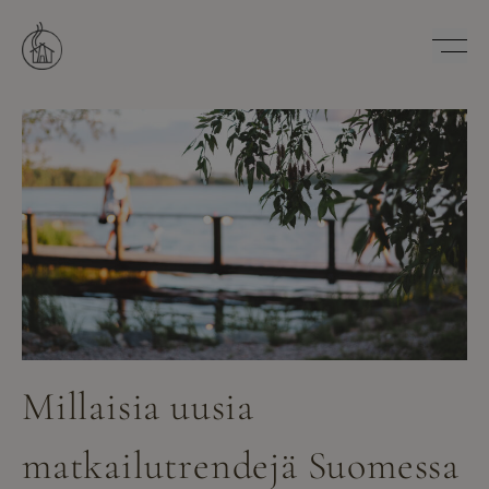
Hyppää
sisältöön
Savutuvan Apaja
Millaisia uusia
matkailutrendejä Suomessa