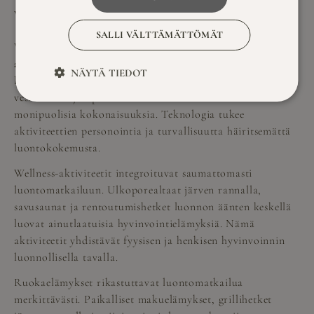
vuonna 2026?
SALLI VÄLTTÄMÄTTÖMÄT
Vuoden 2026 luontomatkailussa yhdistyvät
wellness-
aktiviteetit
, ruokaelämykset ja perinteiset
NÄYTÄ TIEDOT
luontoaktiviteetit. Saunakulttuurin kokeminen,
vesiliikunta ja opastetut luontoretket muodostavat
monipuolisia kokonaisuuksia. Teknologia tukee
aktiviteettien personointia ja turvallisuutta häiritsemättä
luontokokemusta.
Wellness-aktiviteetit integroituvat saumattomasti
luontomatkailuun. Ulkoporealtaat järven rannalla,
savusaunat ja rentoutumishetket luonnon äänten keskellä
luovat ainutlaatuisia hyvinvointielämyksiä. Nämä
aktiviteetit yhdistävät fyysisen ja henkisen hyvinvoinnin
luonnollisella tavalla.
Ruokaelämykset rikastuttavat luontomatkailua
merkittävästi. Paikalliset makuelämykset, grillihetket