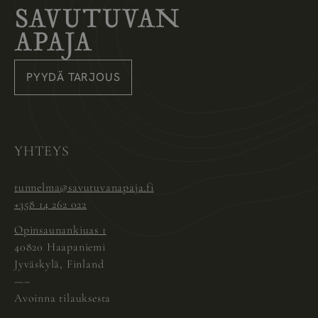
Savutuvan Apaja
PYYDÄ TARJOUS
Instagram
Pinterest
Facebook
YHTEYS
tunnelma@savutuvanapaja.fi
+358 14 262 022
Opinsaunankiuas 1
40820 Haapaniemi
Jyväskylä, Finland
—–
Avoinna tilauksesta