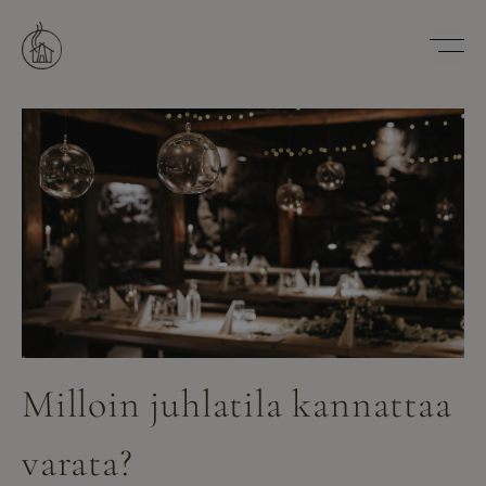
Hyppää
sisältöön
Savutuvan Apaja
Milloin juhlatila kannattaa
varata?