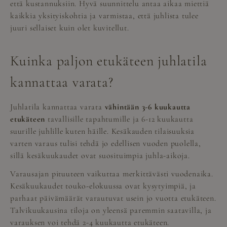
että kustannuksiin. Hyvä suunnittelu antaa aikaa miettiä
kaikkia yksityiskohtia ja varmistaa, että juhlista tulee
juuri sellaiset kuin olet kuvitellut.
Kuinka paljon etukäteen juhlatila
kannattaa varata?
Juhlatila kannattaa varata
vähintään 3-6 kuukautta
etukäteen
tavallisille tapahtumille ja 6-12 kuukautta
suurille juhlille kuten häille. Kesäkauden tilaisuuksia
varten varaus tulisi tehdä jo edellisen vuoden puolella,
sillä kesäkuukaudet ovat suosituimpia juhla-aikoja.
Varausajan pituuteen vaikuttaa merkittävästi vuodenaika.
Kesäkuukaudet touko-elokuussa ovat kysytyimpiä, ja
parhaat päivämäärät varautuvat usein jo vuotta etukäteen.
Talvikuukausina tiloja on yleensä paremmin saatavilla, ja
varauksen voi tehdä 2-4 kuukautta etukäteen.