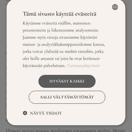
Tämä sivusto käyttää evästeitä
Mitä tapahtuu jos juhlatilan varaa
Käytämme evästeitä sisällön, mainosten
FINNISH
liian myöhään?
personointiin ja liikenteemme analysointiin.
ENGLISH
Jaamme myös tietoja sivustomme käytöstäsi
mainos- ja analytiikkakumppaneidemme kanssa,
Myöhäinen varaaminen rajoittaa vaihtoehtoja
jotka voivat yhdistää ne muihin tietoihin, jotka
merkittävästi
ja voi johtaa korkeampiin hintoihin,
olet heille antanut tai joita he ovat keränneet
stressiin sekä kompromisseihin tilan suhteen. Paras
käyttäessäsi palveluitaan.
Tietosuojakäytäntö
päivämäärä tai unelmien juhlatila saattaa olla jo varattu,
ja joudut tyytymään toiseen vaihtoehtoon.
HYVÄKSY KAIKKI
Rajoitetut vaihtoehdot ovat suurin haitta myöhäisessä
varaamisessa. Suosituimmat päivämäärät ja parhaat tilat
SALLI VÄLTTÄMÄTTÖMÄT
varautuvat ensimmäisinä, jolloin jäljelle jää vähemmän
houkuttelevia vaihtoehtoja. Saatat joutua muuttamaan
alkuperäisiä suunnitelmiasi merkittävästi tai siirtämään
NÄYTÄ TIEDOT
tapahtumaa toiseen ajankohtaan.
Hinnat voivat nousta myöhäisen varaamisen myötä. Monet