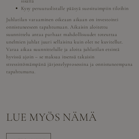
sisällä
Kysy peruutuslistalle pääsyä suosituimpiin tiloihin
Juhlatilan varaaminen oikeaan aikaan on investointi
onnistuneeseen tapahtumaan. Aikaisin aloitettu
suunnittelu antaa parhaat mahdollisuudet toteuttaa
unelmien juhlat juuri sellaisina kuin olet ne kuvitellut.
Varaa aikaa suunnittelulle ja aloita juhlatilan etsintä
hyvissä ajoin – se maksaa itsensä takaisin
stressittömämpänä järjestelyprosessina ja onnistuneempana
tapahtumana.
LUE MYÖS NÄMÄ