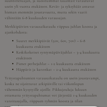
suunnitteluajan, ja suosituimmat lauantait varautuvat
usein yli vuotta etukäteen. Kevät- ja syksyhäät antavat
hieman enemmän joustavuutta, mutta sekin vaatii
vähintään 6-8 kuukauden varausajan.
Merkkipäivien varausaikataulu riippuu juhlan koosta ja
ajankohdasta:
Suuret merkkipäivät (50v, 60v, 70v) – 6-8
kuukautta etukäteen
Keskikokoiset syntymäpäiväjuhlat – 3-4 kuukautta
etukäteen
Pienet perhejuhlat – 1-2 kuukautta etukäteen
Häppärit ja karonkat – 2-4 kuukautta etukäteen
Yritystapahtumien varausaikataulu on usein joustavampi,
koska ne sijoittuvat arkipäiville tai viikonlopun
vähemmän kysytyille ajoille. Pikkujouluja lukuun
ottamatta yritystapahtumat voi järjestää 1-4 kuukauden
varoitusajalla, riippuen ryhmän koosta ja tilan
vaatimuksista.