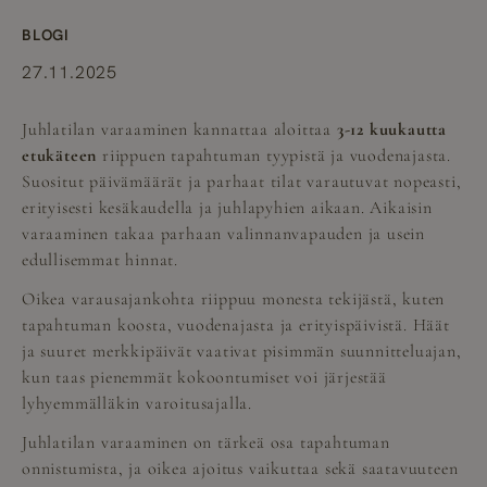
BLOGI
27.11.2025
Juhlatilan varaaminen kannattaa aloittaa
3-12 kuukautta
etukäteen
riippuen tapahtuman tyypistä ja vuodenajasta.
Suositut päivämäärät ja parhaat tilat varautuvat nopeasti,
erityisesti kesäkaudella ja juhlapyhien aikaan. Aikaisin
varaaminen takaa parhaan valinnanvapauden ja usein
edullisemmat hinnat.
Oikea varausajankohta riippuu monesta tekijästä, kuten
tapahtuman koosta, vuodenajasta ja erityispäivistä. Häät
ja suuret merkkipäivät vaativat pisimmän suunnitteluajan,
kun taas pienemmät kokoontumiset voi järjestää
lyhyemmälläkin varoitusajalla.
Juhlatilan varaaminen on tärkeä osa tapahtuman
onnistumista, ja oikea ajoitus vaikuttaa sekä saatavuuteen