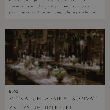
Keski-Suomen juhlapaikat tarjoavat lähiruokaa,
autenttisia saunaelämyksiä ja luontoaktiviteetteja
järvimaisemissa. Tutustu monipuolisiin palveluihin.
BLOGI
MITKÄ JUHLAPAIKAT SOPIVAT
YRITYSJUHLIIN KESKI-