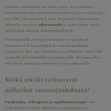
Aikaisin varaaminen tuo useita etuja. Saat parhaan
valinnanvapauden päivämäärän suhteen ja voit valita juuri
sen tilan, joka parhaiten sopii tarpeisiisi. Lisäksi monet
juhlatilat tarjoavat
aikavarausale
ja, jotka voivat tuoda
merkittäviä säästöjä kokonaisbudjettiin.
Viikonpäivällä on myös merkitystä varausaikaan.
Lauantait ovat kysytyimpiä ja vaativat pisimmän
varausajan, kun taas sunnuntait ja arkipäivät voivat olla
saatavilla lyhyemmälläkin varoitusajalla. Perjantai-illat
ovat myös suosittuja erityisesti yritystapahtumille.
Mitkä tekijät vaikuttavat
juhlatilan varausajankohtaan?
Vuodenaika, viikonpäivä ja tapahtuman tyyppi
ovat
keskeisimmät tekijät juhlatilan varausajankohtaa