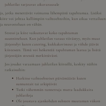
juhlatilat tarjoavat aikavarausale
ja, jotka menettävät voimansa lähempänä tapahtumaa. Lisäksi
kiire voi johtaa kalliimpiin vaihtoehtoihin, kun aikaa vertailuun
ja neuvotteluun on vähän.
Stressi ja kiire vaikuttavat koko tapahtuman
suunnitteluun. Kun juhlatilan varaus viivästyy, myös muut
järjestelyt kuten catering, kukkakoristeut ja viihde jäävät
kiireeseen. Tämä voi heikentää tapahtuman laatua ja lisätä
järjestäjän stressiä merkittävästi.
Jos joudut varaamaan juhlatilan kiireellä, keskity näihin
ratkaisuihin:
Harkitse vaihtoehtoiset päivämäärät kuten
sunnuntait tai arkipäivät
Tutki vähemmän tunnettuja mutta laadukkaita
juhlatiloja
Ole joustava ajankohdan suhteen muutaman viikon