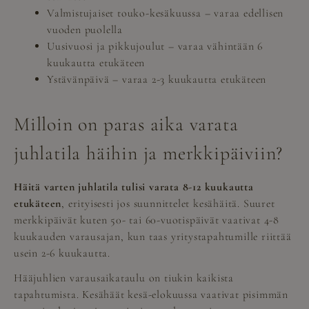
Valmistujaiset touko-kesäkuussa – varaa edellisen
vuoden puolella
Uusivuosi ja pikkujoulut – varaa vähintään 6
kuukautta etukäteen
Ystävänpäivä – varaa 2-3 kuukautta etukäteen
Milloin on paras aika varata
juhlatila häihin ja merkkipäiviin?
Häitä varten juhlatila tulisi varata 8-12 kuukautta
etukäteen
, erityisesti jos suunnittelet kesähäitä. Suuret
merkkipäivät kuten 50- tai 60-vuotispäivät vaativat 4-8
kuukauden varausajan, kun taas yritystapahtumille riittää
usein 2-6 kuukautta.
Hääjuhlien varausaikataulu on tiukin kaikista
tapahtumista. Kesähäät kesä-elokuussa vaativat pisimmän