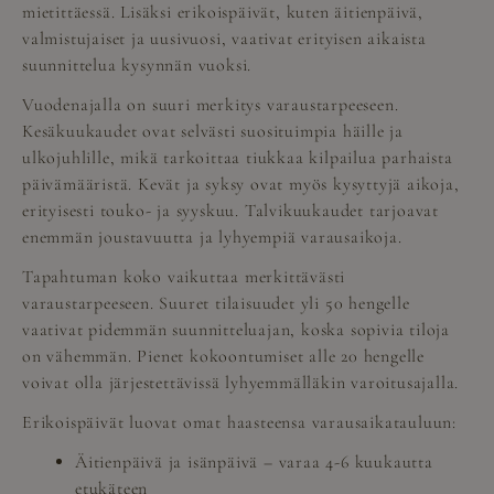
mietittäessä. Lisäksi erikoispäivät, kuten äitienpäivä,
valmistujaiset ja uusivuosi, vaativat erityisen aikaista
suunnittelua kysynnän vuoksi.
Vuodenajalla on suuri merkitys varaustarpeeseen.
Kesäkuukaudet ovat selvästi suosituimpia häille ja
ulkojuhlille, mikä tarkoittaa tiukkaa kilpailua parhaista
päivämääristä. Kevät ja syksy ovat myös kysyttyjä aikoja,
erityisesti touko- ja syyskuu. Talvikuukaudet tarjoavat
enemmän joustavuutta ja lyhyempiä varausaikoja.
Tapahtuman koko vaikuttaa merkittävästi
varaustarpeeseen. Suuret tilaisuudet yli 50 hengelle
vaativat pidemmän suunnitteluajan, koska sopivia tiloja
on vähemmän. Pienet kokoontumiset alle 20 hengelle
voivat olla järjestettävissä lyhyemmälläkin varoitusajalla.
Erikoispäivät luovat omat haasteensa varausaikatauluun:
Äitienpäivä ja isänpäivä – varaa 4-6 kuukautta
etukäteen