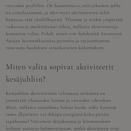
vieraiden profiiliin. On huomioitava, että jokainen juhla
on ainutlaatuinen, ja siksi myös aktiviteettien tulisi
heijastaa tätä yksilöllisyyttä. Tilamme ja niiden ympäristö
vaikuttavat merkittävästi siihen, millaisia aktiviteetteja
kannattaa valita. Pohdi, miten voit hyödyntää Savutuvan
Apajan luonnonkauniita puitteita ja tarjoamiamme
resursseja luodaksesi ainutlaatuisen kokemuksen.
Miten valita sopivat aktiviteetit
kesäjuhliin?
Kesäjuhlien aktiviteettien valinnassa tärkeintä on
ymmärtää tilaisuuden luonne ja vieraiden odotukset.
Mieti, millaista tunnelmaa haluat luoda: onko kyseessä
rento illanvietto vai ehkäpä energinen koko päivän
tapahtuma? Vieraittesi ikäjakauma ja kiinnostuksen
kohteet auttavat hahmottamaan, mitkä aktiviteetit ovat