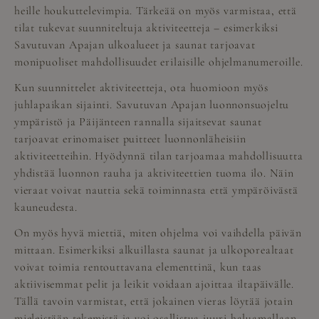
heille houkuttelevimpia. Tärkeää on myös varmistaa, että
tilat tukevat suunniteltuja aktiviteetteja – esimerkiksi
Savutuvan Apajan ulkoalueet ja saunat tarjoavat
monipuoliset mahdollisuudet erilaisille ohjelmanumeroille.
Kun suunnittelet aktiviteetteja, ota huomioon myös
juhlapaikan sijainti. Savutuvan Apajan luonnonsuojeltu
ympäristö ja Päijänteen rannalla sijaitsevat saunat
tarjoavat erinomaiset puitteet luonnonläheisiin
aktiviteetteihin. Hyödynnä tilan tarjoamaa mahdollisuutta
yhdistää luonnon rauha ja aktiviteettien tuoma ilo. Näin
vieraat voivat nauttia sekä toiminnasta että ympäröivästä
kauneudesta.
On myös hyvä miettiä, miten ohjelma voi vaihdella päivän
mittaan. Esimerkiksi alkuillasta
saunat ja ulkoporealtaat
voivat toimia rentouttavana elementtinä, kun taas
aktiivisemmat pelit ja leikit voidaan ajoittaa iltapäivälle.
Tällä tavoin varmistat, että jokainen vieras löytää jotain
mieleistään tekemistä ja voi osallistua juuri haluamallaan