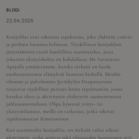
BLOGI
22.04.2025
Kesäjuhlat ovat odotettu tapahtuma, joka yhdistää ystävät
ja perheen luonnon helmassa. Täydellisten kesäjuhlien
järjestäminen vaatii huolellista suunnittelua, jotta
jokainen yksityiskohta on kohdallaan. Me Savutuvan
Apajalla ymmärrämme, kuinka tärkeää on luoda
unohtumattomia elämyksiä luonnon keskellä. Meidän
tilamme ja palvelumme Jyväskylän Haapasaaressa
tarjoavat täydelliset puitteet kesän tapahtumiin, joissa
hauskat ideat ja aktiviteetit yhdistyvät saumattomasti
juhlasuunnitteluun. Olipa kyseessä yritys- tai
yksityistilaisuus, meillä on ratkaisut, jotka tekevät
tapahtumastasi ikimuistoisen.
Kun suunnittelet kesäjuhlia, on tärkeää valita oikeat
aktiviteetit, jotka sopivat sekä tilaisuuden luonteeseen että