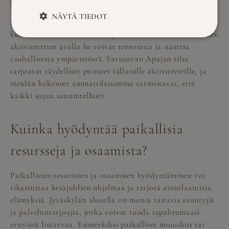
kilpailut, edistävät yhteishenkeä ja yhteistyötä.
NÄYTÄ TIEDOT
Aikuisille voi tarjota rentouttavia ja nautinnollisia hetkiä,
kuten viinimaistiaisia tai joogaa luonnon helmassa. Näiden
aktiviteettien avulla he voivat rentoutua ja nauttia
rauhallisesta ympäristöstä. Savutuvan Apajan tilat
tarjoavat täydelliset puitteet tällaisille aktiviteeteille, ja
meidän kokeneet ammattilaisemme varmistavat, että
kaikki sujuu suunnitellusti.
Kuinka hyödyntää paikallisia
resursseja ja osaamista?
Paikallisten resurssien ja osaamisen hyödyntäminen voi
rikastuttaa kesäjuhlien ohjelmaa ja tarjota ainutlaatuisia
elämyksiä. Jyväskylän alueella on monia taitavia esiintyjiä
ja palveluntarjoajia, jotka voivat tuoda tapahtumaasi
erityistä lisäarvoa. Esimerkiksi paikalliset muusikot tai