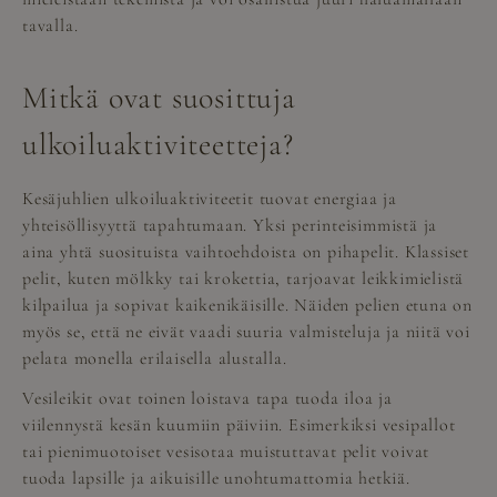
tavalla.
Mitkä ovat suosittuja
ulkoiluaktiviteetteja?
Kesäjuhlien ulkoiluaktiviteetit tuovat energiaa ja
yhteisöllisyyttä tapahtumaan. Yksi perinteisimmistä ja
aina yhtä suosituista vaihtoehdoista on pihapelit. Klassiset
pelit, kuten mölkky tai krokettia, tarjoavat leikkimielistä
kilpailua ja sopivat kaikenikäisille. Näiden pelien etuna on
myös se, että ne eivät vaadi suuria valmisteluja ja niitä voi
pelata monella erilaisella alustalla.
Vesileikit ovat toinen loistava tapa tuoda iloa ja
viilennystä kesän kuumiin päiviin. Esimerkiksi vesipallot
tai pienimuotoiset vesisotaa muistuttavat pelit voivat
tuoda lapsille ja aikuisille unohtumattomia hetkiä.