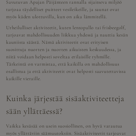
Savutuvan Apajan Päijänteen rannalla sijaitseva miljöö
tarjoaa täydelliset puitteet vesileikeille, ja saunat ovat
myös käden ulottuvilla, kun on aika lämmitellä.
Urheilulliset aktiviteetit, kuten lentopallo tai frisbeegolf,
tarjoavat mahdollisuuden liikkua yhdessä ja nauttia kesän
kauniista säästä. Nämä aktiviteetit ovat erityisen
suosittuja nuorten ja nuorten aikuisten keskuudessa, ja
niitä voidaan helposti soveltaa erilaisille ryhmille.
Tärkeintä on varmistaa, että kaikilla on mahdollisuus
osallistua ja että aktiviteetit ovat helposti saavutettavissa
kaikille vieraille.
Kuinka järjestää sisäaktiviteetteja
sään yllättäessä?
Vaikka kesäsää on usein suosiollinen, on hyvä varautua
myös yllättäviin säämuutoksiin. Sisäaktiviteetit tarjoavat