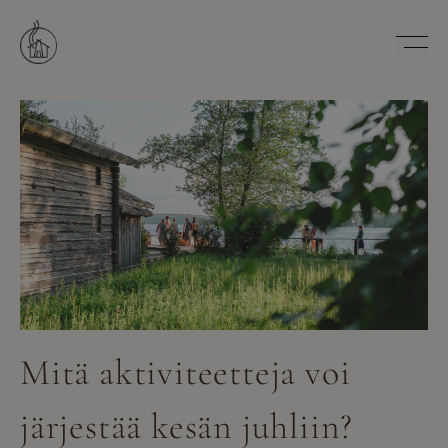
Hyppää
sisältöön
Savutuvan Apaja
Mitä aktiviteetteja voi
järjestää kesän juhliin?