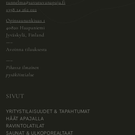
tunnelma@savutuvanapaja.fi
+358 14 262 022
Opinsaunankiuas 1
40820 Haapaniemi
Jyväskylä, Finland
—–
Avoinna tilauksesta
—–
Pihassa ilmainen
pysäköintialue
SIVUT
YRITYSTILAISUUDET & TAPAHTUMAT
HÄÄT APAJALLA
RAVINTOLATILAT
SAUNAT & ULKOPOREALTAAT