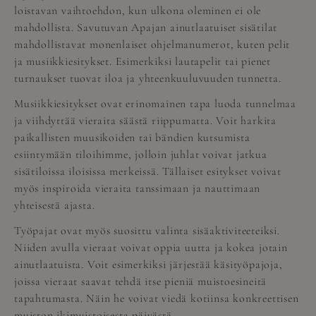
loistavan vaihtoehdon, kun ulkona oleminen ei ole
mahdollista. Savutuvan Apajan ainutlaatuiset sisätilat
mahdollistavat monenlaiset ohjelmanumerot, kuten pelit
ja musiikkiesitykset. Esimerkiksi lautapelit tai pienet
turnaukset tuovat iloa ja yhteenkuuluvuuden tunnetta.
Musiikkiesitykset ovat erinomainen tapa luoda tunnelmaa
ja viihdyttää vieraita säästä riippumatta. Voit harkita
paikallisten muusikoiden tai bändien kutsumista
esiintymään tiloihimme, jolloin juhlat voivat jatkua
sisätiloissa iloisissa merkeissä. Tällaiset esitykset voivat
myös inspiroida vieraita tanssimaan ja nauttimaan
yhteisestä ajasta.
Työpajat ovat myös suosittu valinta sisäaktiviteeteiksi.
Niiden avulla vieraat voivat oppia uutta ja kokea jotain
ainutlaatuista. Voit esimerkiksi järjestää käsityöpajoja,
joissa vieraat saavat tehdä itse pieniä muistoesineitä
tapahtumasta. Näin he voivat viedä kotiinsa konkreettisen
muiston ikimuistoisesta päivästä.