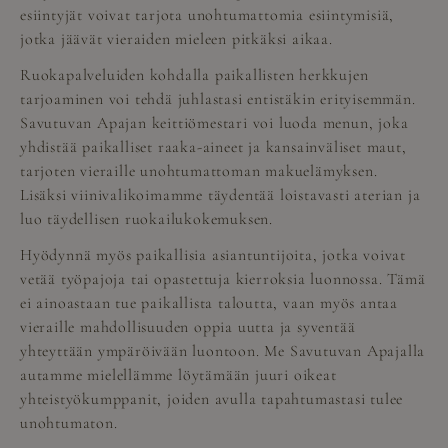
esiintyjät voivat tarjota unohtumattomia esiintymisiä,
jotka jäävät vieraiden mieleen pitkäksi aikaa.
Ruokapalveluiden kohdalla paikallisten herkkujen
tarjoaminen voi tehdä juhlastasi entistäkin erityisemmän.
Savutuvan Apajan keittiömestari voi luoda menun, joka
yhdistää paikalliset raaka-aineet ja kansainväliset maut,
tarjoten vieraille unohtumattoman makuelämyksen.
Lisäksi viinivalikoimamme täydentää loistavasti aterian ja
luo täydellisen ruokailukokemuksen.
Hyödynnä myös paikallisia asiantuntijoita, jotka voivat
vetää työpajoja tai opastettuja kierroksia luonnossa. Tämä
ei ainoastaan tue paikallista taloutta, vaan myös antaa
vieraille mahdollisuuden oppia uutta ja syventää
yhteyttään ympäröivään luontoon. Me Savutuvan Apajalla
autamme mielellämme löytämään juuri oikeat
yhteistyökumppanit, joiden avulla tapahtumastasi tulee
unohtumaton.