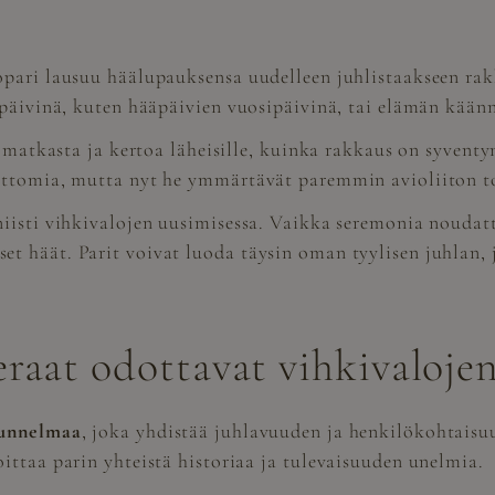
pari lausuu häälupauksensa uudelleen juhlistaakseen rakk
ipäivinä, kuten hääpäivien vuosipäivinä, tai elämän kään
ä matkasta ja kertoa läheisille, kuinka rakkaus on syventy
attomia, mutta nyt he ymmärtävät paremmin avioliiton t
iisti vihkivalojen uusimisessa. Vaikka seremonia noudatta
t häät. Parit voivat luoda täysin oman tyylisen juhlan, 
eraat odottavat vihkivalojen
tunnelmaa
, joka yhdistää juhlavuuden ja henkilökohtaisu
ittaa parin yhteistä historiaa ja tulevaisuuden unelmia.