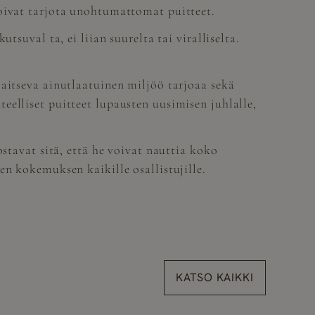
voivat tarjota unohtumattomat puitteet.
suval ta, ei liian suurelta tai viralliselta.
aitseva ainutlaatuinen miljöö tarjoaa sekä
elliset puitteet lupausten uusimisen juhlalle,
stavat sitä, että he voivat nauttia koko
en kokemuksen kaikille osallistujille.
KATSO KAIKKI