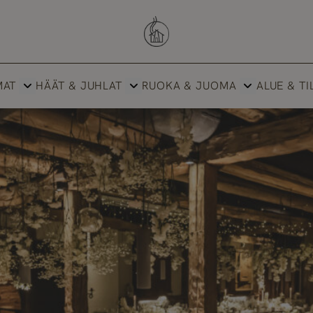
Savutuvan Apaja
MAT
HÄÄT & JUHLAT
RUOKA & JUOMA
ALUE & TI