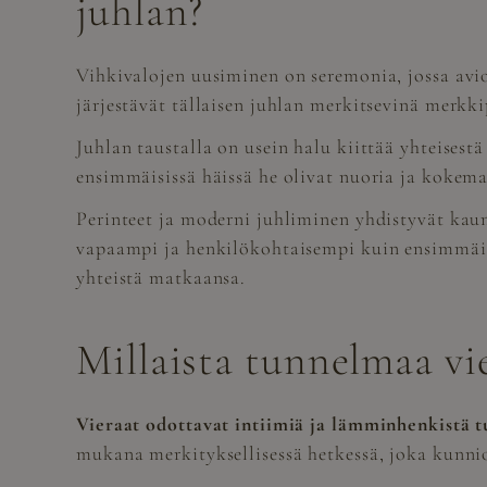
juhlan?
Vihkivalojen uusiminen on seremonia, jossa avio
järjestävät tällaisen juhlan merkitsevinä merkk
Juhlan taustalla on usein halu kiittää yhteisest
ensimmäisissä häissä he olivat nuoria ja kokem
Perinteet ja moderni juhliminen yhdistyvät kaun
vapaampi ja henkilökohtaisempi kuin ensimmäise
yhteistä matkaansa.
Millaista tunnelmaa vi
Vieraat odottavat intiimiä ja lämminhenkistä 
mukana merkityksellisessä hetkessä, joka kunnio