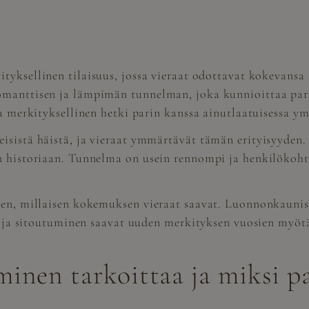
ityksellinen tilaisuus, jossa vieraat odottavat kokevansa
omanttisen ja lämpimän tunnelman, joka kunnioittaa pari
aa merkityksellinen hetki parin kanssa ainutlaatuisessa ym
isistä häistä, ja vieraat ymmärtävät tämän erityisyyden.
n historiaan. Tunnelma on usein rennompi ja henkilökoht
hen, millaisen kokemuksen vieraat saavat. Luonnonkaunis 
aus ja sitoutuminen saavat uuden merkityksen vuosien myöt
inen tarkoittaa ja miksi par