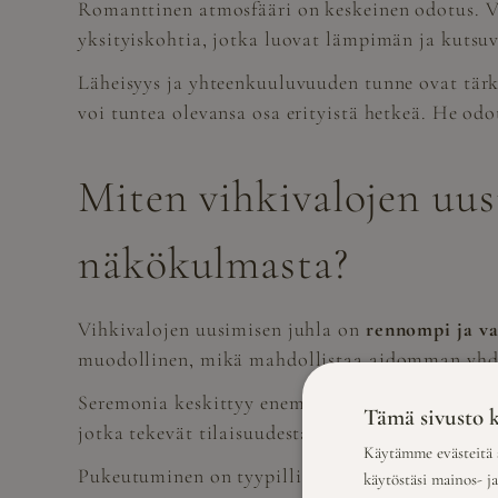
Romanttinen atmosfääri on keskeinen odotus. Vie
yksityiskohtia, jotka luovat lämpimän ja kutsu
Läheisyys ja yhteenkuuluvuuden tunne ovat tärkei
voi tuntea olevansa osa erityistä hetkeä. He od
Miten vihkivalojen uusi
näkökulmasta?
Vihkivalojen uusimisen juhla on
rennompi ja v
muodollinen, mikä mahdollistaa aidomman yhdes
Seremonia keskittyy enemmän parin yhteiseen ma
Tämä sivusto k
jotka tekevät tilaisuudesta liikuttavan ja merk
Käytämme evästeitä s
Pukeutuminen on tyypillisesti vapaamuotoisempaa
käytöstäsi mainos- j