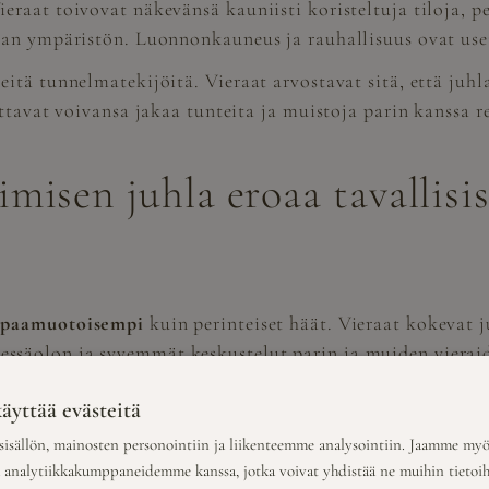
raat toivovat näkevänsä kauniisti koristeltuja tiloja, p
van ympäristön. Luonnonkauneus ja rauhallisuus ovat usei
tä tunnelmatekijöitä. Vieraat arvostavat sitä, että juhla 
ottavat voivansa jakaa tunteita ja muistoja parin kanssa 
misen juhla eroaa tavallisis
apaamuotoisempi
kuin perinteiset häät. Vieraat kokevat 
säolon ja syvemmät keskustelut parin ja muiden vieraid
tkaan kuin uuden elämän aloittamiseen. Vieraat kuulevat
äyttää evästeitä
ityksellisen. Lupaukset ovat usein syvempiä ja kokemukse
isällön, mainosten personointiin ja liikenteemme analysointiin. Jaamme myö
, vaikka juhlavaa. Vieraat arvostavat sitä, että he voi
a analytiikkakumppaneidemme kanssa, jotka voivat yhdistää ne muihin tietoihin