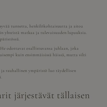
 syvää tunnetta, henkilökohtaisuutta ja aitoa
n yhteistä matkaa ja tulevaisuuden lupauksia.
päristössä.
 He odottavat osallistuvansa juhlaan, joka
aisempi kuin ensimmäisissä häissä, mutta silti
ja rauhallinen ympäristö luo täydellisen
ä.
it järjestävät tällaisen