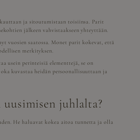
auttaan ja sitoutumistaan toisiinsa. Parit
nekohtien jälkeen vahvistaakseen yhteyttään.
nyt vuosien saatossa. Monet parit kokevat, että
odellisen merkityksen.
a usein perinteisiä elementtejä, se on
joka kuvastaa heidän persoonallisuuttaan ja
 uusimisen juhlalta?
uden. He haluavat kokea aitoa tunnetta ja olla