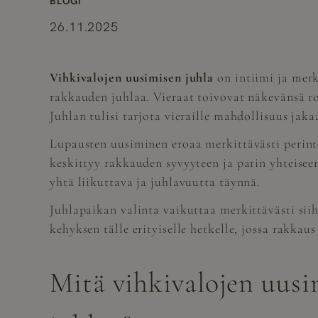
BLOGI
26.11.2025
Vihkivalojen uusimisen juhla
on intiimi ja merk
rakkauden juhlaa. Vieraat toivovat näkevänsä r
Juhlan tulisi tarjota vieraille mahdollisuus jak
Lupausten uusiminen eroaa merkittävästi perinte
keskittyy rakkauden syvyyteen ja parin yhteisee
yhtä liikuttava ja juhlavuutta täynnä.
Juhlapaikan valinta vaikuttaa merkittävästi sii
kehyksen tälle erityiselle hetkelle, jossa rakk
Mitä vihkivalojen uusim