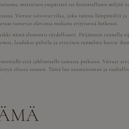
maisema, metsäinen ympäristö tai historiallinen miljöö 
assa. Vieraat toivovat tilaa, joka tuntuu lämpimältä ja kut
vieraat tuntevat olevansa mukana erityisessä hetkessä.
kki nämä elementit täydellisesti. Päijänteen rannalla sij
mat, laadukas palvelu ja erityinen tunnelma luovat ihante
emonialle että juhlimiselle samassa paikassa. Vieraat arvo
iirtyä tilasta toiseen. Tämä luo saumattoman ja rauhallis
NÄMÄ