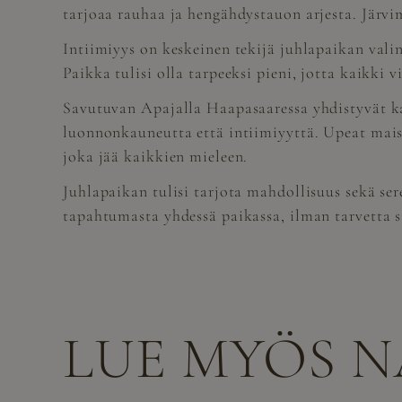
tarjoaa rauhaa ja hengähdystauon arjesta. Järvi
Intiimiyys on keskeinen tekijä juhlapaikan valinn
Paikka tulisi olla tarpeeksi pieni, jotta kaikki 
Savutuvan Apajalla Haapasaaressa yhdistyvät kai
luonnonkauneutta että intiimiyyttä. Upeat maise
joka jää kaikkien mieleen.
Juhlapaikan tulisi tarjota mahdollisuus sekä ser
tapahtumasta yhdessä paikassa, ilman tarvetta s
LUE MYÖS 