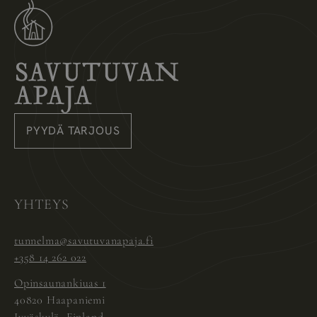
Savutuvan Apaja
PYYDÄ TARJOUS
Instagram
Pinterest
Facebook
YHTEYS
tunnelma@savutuvanapaja.fi
+358 14 262 022
Opinsaunankiuas 1
40820 Haapaniemi
Jyväskylä, Finland