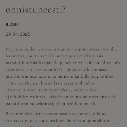
onnistuneesti?
BLOGI
29.04.2025
Perjantaihäiden aikatauluttaminen onnistuneesti voi olla
haastavaa, mutta samalla se tarjoaa ainutlaatuisia
mahdollisuuksia hääparille ja heidän vierailleen. Miten siis
varmistaa, että perjantaihäät sujuvat mutkattomasti ja
jättävät unohtumattoman muiston kaikille osapuolille?
Tässä artikkelissa käsitellään perjantaihäiden
aikataulutuksen avainkysymyksiä, kuten oikean
ajankohdan valintaa, hääpäivän kulun suunnittelua sekä
paikallisten palveluntarjoajien hyödyntämistä.
Perjantaihäät ovat kasvattaneet suosiotaan, sillä ne
tarjoavat monia etuja perinteisiin viikonloppuhäihin