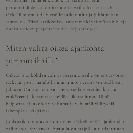
verrattuna. Tämä ei kuitenkaan tarkoita, että
perjantaihäiden suunnittelu olisi vailla haasteita. On
tärkeää huomioida vieraiden aikataulut ja juhlapaikan
saatavuus. Tässä artikkelissa annamme käytännön vinkkejä
onnistuneiden perjantaihäiden järjestämiseen.
Miten valita oikea ajankohta
perjantaihäille?
Oikean ajankohdan valinta perjantaihäille on ensiarvoisen
tärkeää, jotta mahdollisimman moni vieras voi osallistua
juhlaan. On suositeltavaa keskustella vieraiden kanssa
etukäteen ja kartoittaa heidän aikataulunsa. Tämä
helpottaa ajankohdan valintaa ja vähentää yllätyksiä
lähempänä hääpäivää.
Juhlapaikan saatavuus on toinen tärkeä tekijä ajankohdan
valinnassa. Savutuvan Apajalla on tarjolla ainutlaatuinen