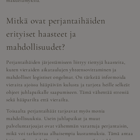
makuelämyksiä.
Mitkä ovat perjantaihäiden
erityiset haasteet ja
mahdollisuudet?
Perjantaihäiden järjestämiseen liittyy tiettyjä haasteita,
kuten vieraiden aikataulujen yhteensovittaminen ja
mahdolliset logistiset ongelmat. On tärkeää informoida
vieraita ajoissa hääpäivän kulusta ja tarjota heille selkeät
ohjeet juhlapaikalle saapumiseen. Tämä vähentää stressiä
sekä hääparilta että vierailta.
Toisaalta perjantaihäät tarjoavat myös monia
mahdollisuuksia. Usein juhlapaikat ja muut
palveluntarjoajat ovat vähemmän varattuja perjantaisin,
mikä voi tarkoittaa alhaisempia kustannuksia. Tämä antaa