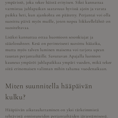
ympäristö, joka tekee häistä erityisen. Siksi kannattaa
varmistaa juhlapaikan saatavuus hyvissä ajoin ja varata
paikka heti, kun ajankohta on päätetty. Perjantai voi olla
suosittu päivä myös muille, joten nopea liikkeellelähtö on
suositeltavaa.
Lisäksi kannattaa ottaa huomioon sesonkiajat ja
sääolosuhteet. Kesä on perinteisesti suosittu hääaika,
mutta myös talven luminen maisema voi tarjota upean
taustan perjantaihäille. Savutuvan Apajalla luonnon
kauneus ympäröi juhlapaikkaa ympäri vuoden, mikä tekee
siitä erinomaisen valinnan mihin tahansa vuodenaikaan.
Miten suunnitella hääpäivän
kulku?
Hääpäivän aikatauluttaminen on yksi tärkeimmistä
tehtävistä onnistuneiden perjantaihäiden järjestämisessä.