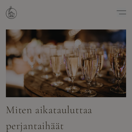
Hyppää
sisältöön
Savutuvan Apaja
Miten aikatauluttaa
perjantaihäät