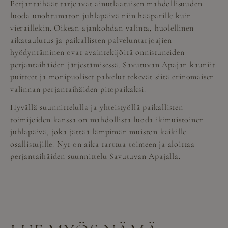
Perjantaihäät tarjoavat ainutlaatuisen mahdollisuuden
luoda unohtumaton juhlapäivä niin hääparille kuin
vieraillekin. Oikean ajankohdan valinta, huolellinen
aikataulutus ja paikallisten palveluntarjoajien
hyödyntäminen ovat avaintekijöitä onnistuneiden
perjantaihäiden järjestämisessä. Savutuvan Apajan kauniit
puitteet ja monipuoliset palvelut tekevät siitä erinomaisen
valinnan perjantaihäiden pitopaikaksi.
Hyvällä suunnittelulla ja yhteistyöllä paikallisten
toimijoiden kanssa on mahdollista luoda ikimuistoinen
juhlapäivä, joka jättää lämpimän muiston kaikille
osallistujille. Nyt on aika tarttua toimeen ja aloittaa
perjantaihäiden suunnittelu Savutuvan Apajalla.