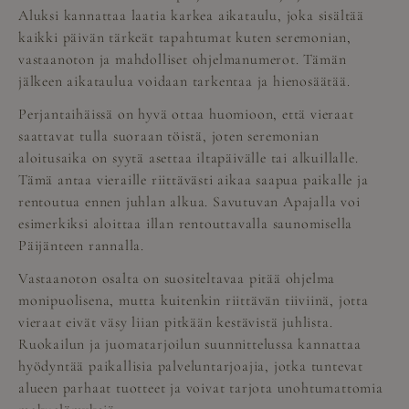
Aluksi kannattaa laatia karkea aikataulu, joka sisältää
kaikki päivän tärkeät tapahtumat kuten seremonian,
vastaanoton ja mahdolliset ohjelmanumerot. Tämän
jälkeen aikataulua voidaan tarkentaa ja hienosäätää.
Perjantaihäissä on hyvä ottaa huomioon, että vieraat
saattavat tulla suoraan töistä, joten seremonian
aloitusaika on syytä asettaa iltapäivälle tai alkuillalle.
Tämä antaa vieraille riittävästi aikaa saapua paikalle ja
rentoutua ennen juhlan alkua. Savutuvan Apajalla voi
esimerkiksi aloittaa illan rentouttavalla saunomisella
Päijänteen rannalla.
Vastaanoton osalta on suositeltavaa pitää ohjelma
monipuolisena, mutta kuitenkin riittävän tiiviinä, jotta
vieraat eivät väsy liian pitkään kestävistä juhlista.
Ruokailun ja juomatarjoilun suunnittelussa kannattaa
hyödyntää paikallisia palveluntarjoajia, jotka tuntevat
alueen parhaat tuotteet ja voivat tarjota unohtumattomia