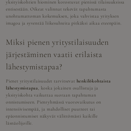
yksityiskohtien hiominen korostuvat pienissä tilaisuuksissa
entisestään. Oikeat valinnat tekevät tapahtumasta
unohtumattoman kokemuksen, joka vahvistaa yrityksen
imagoa ja syventää liikesuhteita pitkäksi aikaa eteenpäin.
Miksi pienen yritystilaisuuden
järjestäminen vaatii erilaista
lähestymistapaa?
Pienet yritystilaisuudet tarvitsevat
henkilökohtaista
lähestymistapaa
, koska jokainen osallistuja ja
yksityiskohta vaikuttaa suoraan tapahtuman
onnistumiseen. Pienryhmässä vuorovaikutus on
intensiivisempää, ja mahdolliset puutteet tai
epäonnistumiset näkyvät välittömästi kaikille
läsnäolijoille.