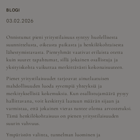
BLOGI
03.02.2026
Onnistunut pieni yritystilaisuus syntyy huolellisesta
suunnittelusta, oikeasta paikasta ja henkilökohtaisesta
lähestymistavasta. Pienryhmät vaativat erilaista otetta
kuin suuret tapahtumat, sillä jokainen osallistuja ja
yksityiskohta vaikuttaa merkittävästi kokonaisuuteen.
Pienet yritystilaisuudet tarjoavat ainutlaatuisen
mahdollisuuden luoda syvempiä yhteyksiä ja
merkityksellisiä kokemuksia. Kun osallistujamäärä pysyy
hallittavana, voit keskittyä laatuun määrän sijaan ja
varmistaa, että jokainen vieras tuntee olonsa arvostetuksi.
Tämä henkilökohtaisuus on pienen yritystilaisuuden
suurin vahvuus.
Ympäristön valinta, tunnelman luominen ja