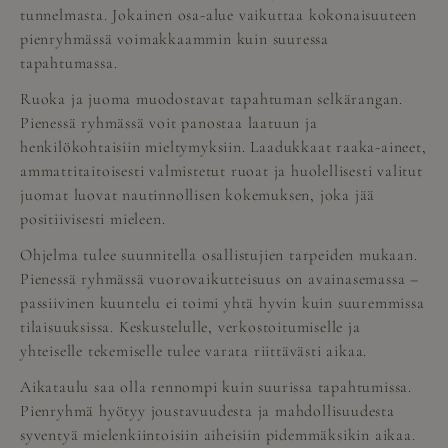
tunnelmasta. Jokainen osa-alue vaikuttaa kokonaisuuteen
pienryhmässä voimakkaammin kuin suuressa
tapahtumassa.
Ruoka ja juoma muodostavat tapahtuman selkärangan.
Pienessä ryhmässä voit panostaa laatuun ja
henkilökohtaisiin mieltymyksiin. Laadukkaat raaka-aineet,
ammattitaitoisesti valmistetut ruoat ja huolellisesti valitut
juomat luovat nautinnollisen kokemuksen, joka jää
positiivisesti mieleen.
Ohjelma tulee suunnitella osallistujien tarpeiden mukaan.
Pienessä ryhmässä vuorovaikutteisuus on avainasemassa –
passiivinen kuuntelu ei toimi yhtä hyvin kuin suuremmissa
tilaisuuksissa. Keskustelulle, verkostoitumiselle ja
yhteiselle tekemiselle tulee varata riittävästi aikaa.
Aikataulu saa olla rennompi kuin suurissa tapahtumissa.
Pienryhmä hyötyy joustavuudesta ja mahdollisuudesta
syventyä mielenkiintoisiin aiheisiin pidemmäksikin aikaa.