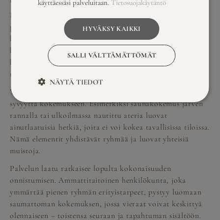
käyttäessäsi palveluitaan.
Tietosuojakäytäntö
Henkilökohtaiset yksityiskohdat tekevät vaikutuksen
pienessä ryhmässä. Osallistujien nimien muistaminen,
HYVÄKSY KAIKKI
heidän mieltymystensä huomioiminen ja yksilöllinen
kohtelu osoittavat arvostusta. Pienet eleet, kuten
SALLI VÄLTTÄMÄTTÖMÄT
henkilökohtainen tervehdys tai erityistoiveiden
täyttäminen, jäävät mieleen.
NÄYTÄ TIEDOT
Ympäristön hyödyntäminen kokonaisvaltaisesti luo
syvyyttä kokemukseen. Esimerkiksi saunakokemus järven
rannalla tai ulkoilmassa nautittu ateria luovat
ainutlaatuisia hetkiä, joita ei voi kokea tavallisissa tiloissa.
Nämä elementit yhdistävät ryhmää ja luovat yhteisiä
muistoja.
Palvelun laatu ratkaisee lopulta kokonaisuuden
onnistumisen. Ammattitaitoinen henkilökunta, joka
ymmärtää pienen ryhmän erityistarpeet, pystyy luomaan
saumattoman kokemuksen, jossa vieraat voivat keskittyä
olennaiseen – toistensa seuraan ja tapahtuman sisältöön.