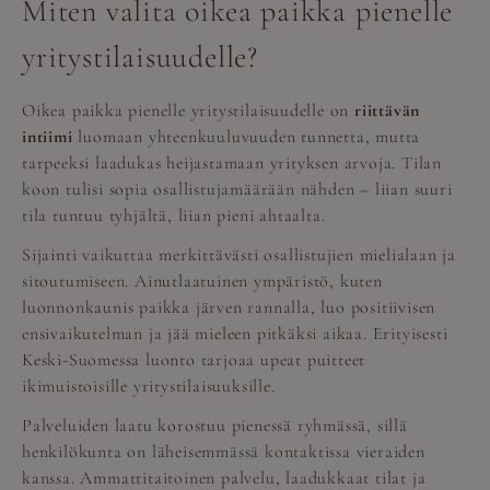
Miten valita oikea paikka pienelle
yritystilaisuudelle?
Oikea paikka pienelle yritystilaisuudelle on
riittävän
intiimi
luomaan yhteenkuuluvuuden tunnetta, mutta
tarpeeksi laadukas heijastamaan yrityksen arvoja. Tilan
koon tulisi sopia osallistujamäärään nähden – liian suuri
tila tuntuu tyhjältä, liian pieni ahtaalta.
Sijainti vaikuttaa merkittävästi osallistujien mielialaan ja
sitoutumiseen. Ainutlaatuinen ympäristö, kuten
luonnonkaunis paikka järven rannalla, luo positiivisen
ensivaikutelman ja jää mieleen pitkäksi aikaa. Erityisesti
Keski-Suomessa luonto tarjoaa upeat puitteet
ikimuistoisille yritystilaisuuksille.
Palveluiden laatu korostuu pienessä ryhmässä, sillä
henkilökunta on läheisemmässä kontaktissa vieraiden
kanssa. Ammattitaitoinen palvelu, laadukkaat tilat ja