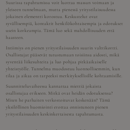
Suurissa tapahtumissa voit luottaa massan voimaan ja
yleiseen tunnelmaan, mutta pienessä yritystilaisuudessa
jokainen elementti korostuu. Keskustelut ovat
syvällisempiä, kontaktit henkilökohtaisempia ja odotukset
usein korkeampia. Tämä luo sekä mahdollisuuden että
haasteen.
Intiimiys on pienen yritystilaisuuden suurin valttikortti.
Osallistujat pääsevät tutustumaan toisiinsa aidosti, mikä
syventää liikesuhteita ja luo pohjaa pitkäaikaiselle
yhteistyölle. Tunnelma muodostuu luonnollisemmin, kun
tilaa ja aikaa on tarpeeksi merkityksellisille kohtaamisille.
Suunnitteluvaiheessa kannattaa miettiä jokaista
osallistujaa erikseen. Mitkä ovat heidän odotuksensa?
Miten he parhaiten verkostoituvat keskenään? Tämä
yksilöllinen huomiointi erottaa onnistuneen pienen
yritystilaisuuden keskinkertaisesta tapahtumasta.