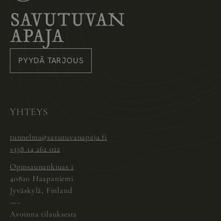
Savutuvan Apaja
PYYDÄ TARJOUS
Instagram
Pinterest
Facebook
YHTEYS
tunnelma@savutuvanapaja.fi
+358 14 262 022
Opinsaunankiuas 1
40820 Haapaniemi
Jyväskylä, Finland
—–
Avoinna tilauksesta