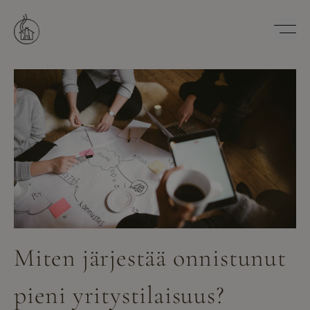
Hyppää
sisältöön
Savutuvan Apaja
Miten järjestää onnistunut
pieni yritystilaisuus?