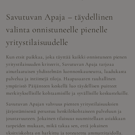
Savutuvan Apaja – täydellinen
valinta onnistuneelle pienelle
yritystilaisuudelle
Kun etsit paikkaa, joka täyttää kaikki onnistuneen pienen
yritystilaisuuden kriteerit, Savutuvan Apaja tarjoaa
ainutlaatuisen yhdistelmän luonnonkauneutta, laadukasta
palvelua ja intiimejä tiloja. Haapasaaren rauhallinen
ympäristö Päijänteen keskellä luo täydellisen puitteet
merkityksellisille kohtaamisille ja syvällisille keskusteluille.
Savutuvan Apajan vahvuus pienten yritystilaisuuksien
järjestämisessä perustuu henkilökohtaiseen palveluun ja
joustavuuteen. Jokainen tilaisuus suunnitellaan asiakkaan
tarpeiden mukaan, mikä takaa sen, että jokainen
yksityiskohta on harkittu ja toteutettu ammattitaidolla.