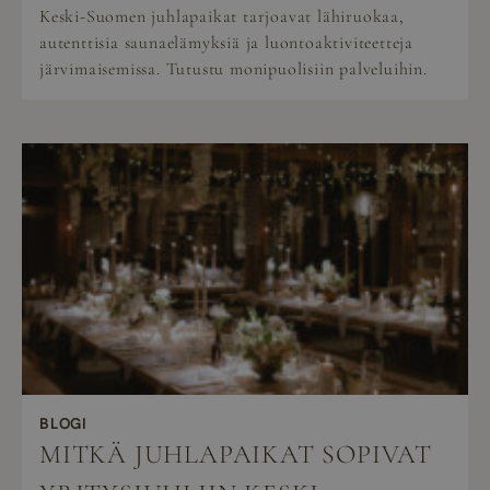
Keski-Suomen juhlapaikat tarjoavat lähiruokaa,
autenttisia saunaelämyksiä ja luontoaktiviteetteja
järvimaisemissa. Tutustu monipuolisiin palveluihin.
BLOGI
MITKÄ JUHLAPAIKAT SOPIVAT