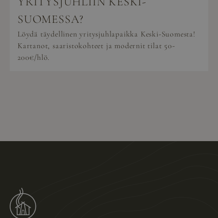
YRITYSJUHLIIN KESKI-
SUOMESSA?
Löydä täydellinen yritysjuhlapaikka Keski-Suomesta!
Kartanot, saaristokohteet ja modernit tilat 50-
200€/hlö.