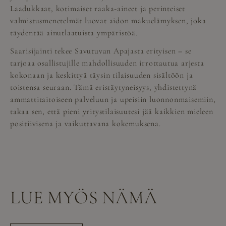
Laadukkaat, kotimaiset raaka-aineet ja perinteiset
valmistusmenetelmät luovat aidon makuelämyksen, joka
täydentää ainutlaatuista ympäristöä.
Saarisijainti tekee Savutuvan Apajasta erityisen – se
tarjoaa osallistujille mahdollisuuden irrottautua arjesta
kokonaan ja keskittyä täysin tilaisuuden sisältöön ja
toistensa seuraan. Tämä eristäytyneisyys, yhdistettynä
ammattitaitoiseen palveluun ja upeisiin luonnonmaisemiin,
takaa sen, että pieni yritystilaisuutesi jää kaikkien mieleen
positiivisena ja vaikuttavana kokemuksena.
LUE MYÖS NÄMÄ