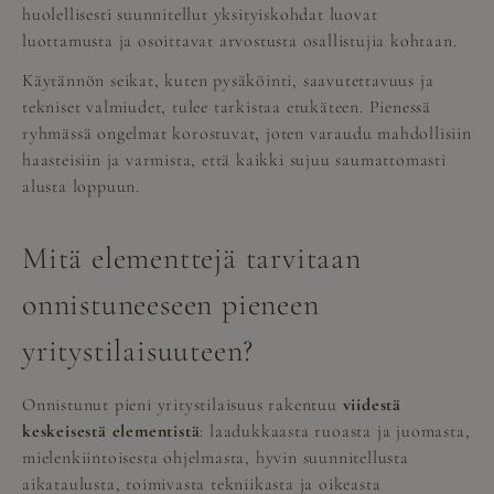
huolellisesti suunnitellut yksityiskohdat luovat
luottamusta ja osoittavat arvostusta osallistujia kohtaan.
Käytännön seikat, kuten pysäköinti, saavutettavuus ja
tekniset valmiudet, tulee tarkistaa etukäteen. Pienessä
ryhmässä ongelmat korostuvat, joten varaudu mahdollisiin
haasteisiin ja varmista, että kaikki sujuu saumattomasti
alusta loppuun.
Mitä elementtejä tarvitaan
onnistuneeseen pieneen
yritystilaisuuteen?
Onnistunut pieni yritystilaisuus rakentuu
viidestä
keskeisestä elementistä
: laadukkaasta ruoasta ja juomasta,
mielenkiintoisesta ohjelmasta, hyvin suunnitellusta
aikataulusta, toimivasta tekniikasta ja oikeasta