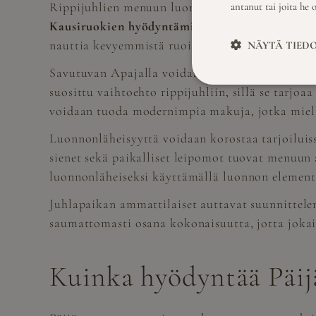
Rippijuhlien menuun luonnonkauniissa ympäristö
antanut tai joita he 
Kausiruokien hyödyntäminen
tuo menuun tuoreu
nauttia kevyemmistä ruoista, kun taas syksyn ja
NÄYTÄ TIED
Savutuvan Apajalla voidaan räätälöidä menu toi
suosittu vaihtoehto rippijuhliin, sillä se tarjo
voidaan tuoda modernimpia makuja, jotka miel
Luonnonläheisyyttä voidaan korostaa tarjoiluiss
sienet sekä paikalliset leipomot tuovat menuun
luonnonläheiseksi käyttämällä luonnon elementt
Juhlapaikan ammattilaiset auttavat suunnittelem
saumattomasti osana kokonaisuutta, jotta jokain
Kuinka hyödyntää Päij