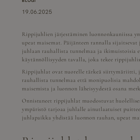
BLOGI
19.06.2025
Rippijuhlien järjestäminen luonnonkauniissa ym
upeat maisemat. Päijänteen rannalla sijaitsevat 
juhlaan rauhallista tunnelmaa ja ikimuistoisia
käytännöllisyyden tavalla, joka tekee rippijuhlis
Rippijuhlat ovat nuorelle tärkeä siirtymäriitti
rauhallista tunnelmaa että monipuolisia mahdol
maisemista ja luonnon läheisyydestä osana merk
Onnistuneet rippijuhlat muodostuvat huolellise
ympäristö tarjoaa juhlalle ainutlaatuiset puittee
juhlapaikka yhdistää luonnon rauhan, upeat mai