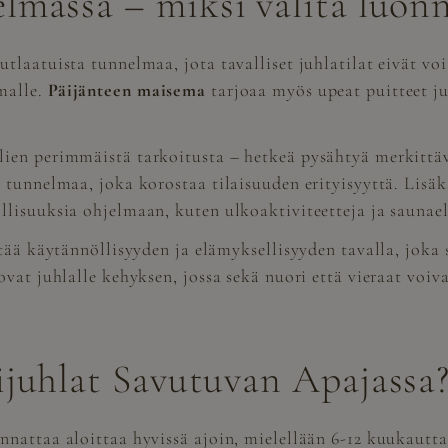
lmassa – miksi valita luon
laatuista tunnelmaa, jota tavalliset juhlatilat eivät voi
malle.
Päijänteen maisema
tarjoaa myös upeat puitteet ju
ien perimmäistä tarkoitusta – hetkeä pysähtyä merkittäv
 tunnelmaa, joka korostaa tilaisuuden erityisyyttä. Lisä
llisuuksia ohjelmaan, kuten ulkoaktiviteetteja ja saunae
tää käytännöllisyyden ja elämyksellisyyden tavalla, joka s
vat juhlalle kehyksen, jossa sekä nuori että vieraat voiv
ijuhlat Savutuvan Apajassa
nnattaa aloittaa hyvissä ajoin, mielellään 6-12 kuukaut