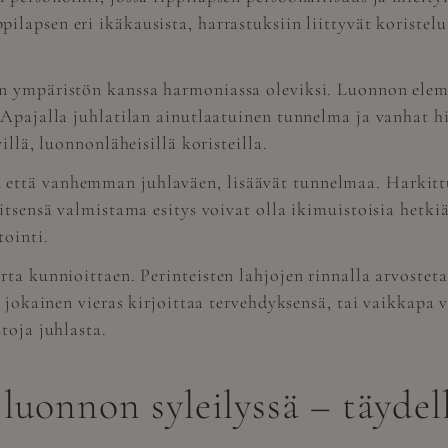
ilapsen eri ikäkausista, harrastuksiin liittyvät koristel
n ympäristön kanssa harmoniassa oleviksi. Luonnon eleme
 Apajalla juhlatilan ainutlaatuinen tunnelma ja vanhat hi
illä, luonnonläheisillä koristeilla.
että vanhemman juhlaväen, lisäävät tunnelmaa. Harkittu
itsensä valmistama esitys voivat olla ikimuistoisia hetki
tointi.
rta kunnioittaen. Perinteisten lahjojen rinnalla arvoste
n jokainen vieras kirjoittaa tervehdyksensä, tai vaikkapa
toja juhlasta.
luonnon syleilyssä – täydel