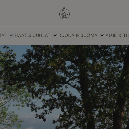
Savutuvan Apaja
MAT
HÄÄT & JUHLAT
RUOKA & JUOMA
ALUE & TI