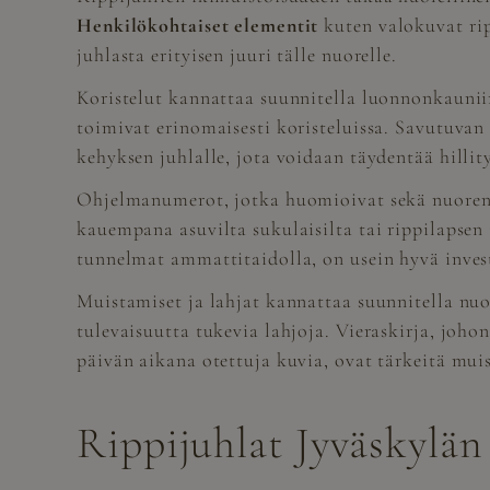
Henkilökohtaiset elementit
kuten valokuvat ripp
juhlasta erityisen juuri tälle nuorelle.
Koristelut kannattaa suunnitella luonnonkaunii
toimivat erinomaisesti koristeluissa. Savutuvan
kehyksen juhlalle, jota voidaan täydentää hillity
Ohjelmanumerot, jotka huomioivat sekä nuoren 
kauempana asuvilta sukulaisilta tai rippilapsen 
tunnelmat ammattitaidolla, on usein hyvä inves
Muistamiset ja lahjat kannattaa suunnitella nuo
tulevaisuutta tukevia lahjoja. Vieraskirja, joho
päivän aikana otettuja kuvia, ovat tärkeitä muis
Rippijuhlat Jyväskylän 