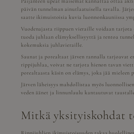
Päijänteen upeat maisemat kannattaa ottaa aktii
päivän tunnelman ainutlaatuisella tavalla. Järje
saatte ikimuistoisia kuvia luonnonkauniissa ymp
Vuodenajasta riippuen vieraille voidaan tarjota 
tuoda juhlaan elämyksellisyyttä ja rentoa tunnel
kokemuksia juhlavieraille.
Saunat ja porealtaat järven rannalla tarjoavat e
rippijuhlaa, voivat ne tarjota hienon tavan viet
porealtaasta käsin on elämys, joka jää mieleen p
Järven läheisyys mahdollistaa myös luonnollise
veden äänet ja linnunlaulu kantautuvat taustalle,
Mitkä yksityiskohdat te
Rippijuhlien ikimuistoisuuden takaa huolellinen 