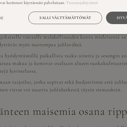
ssä sopivat parhaiten kauden raaka-aineista valmistetut
ovat keränneet käyttäessäsi palveluitaan.
Tietosuojakäytäntö
tta ja kestävää ajattelua, joka sopii erinomaisesti luon
 talven juhlissa maistuvat täyteläisemmät maut.
SALLI VÄLTTÄMÄTTÖMÄT
HYVÄ
OT
veidenne mukaan huomioiden sekä juhlan luonne että erik
aa jokaiselle vieraalle mahdollisuuden koota mieleisensä a
lyttävät myös nuorempaa juhlaväkeä.
a hyödyntämällä paikallisia raaka-aineita ja sesongin ant
 aitoa makua ja kertovat osaltaan alueen ruokakulttuuris
ejä koristelussa.
aan tarjoilut, jotka sopivat sekä budjettiinne että juh
en vieras voi nauttia juhlahetkestä täysin siemauksin.
änteen maisemia osana ripp