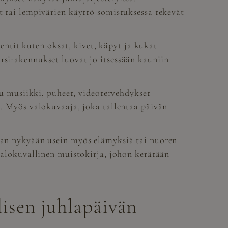
ut tai lempivärien käyttö somistuksessa tekevät
ntit kuten oksat, kivet, käpyt ja kukat
rsirakennukset luovat jo itsessään kauniin
 musiikki, puheet, videotervehdykset
ä. Myös valokuvaaja, joka tallentaa päivän
taan nykyään usein myös elämyksiä tai nuoren
 valokuvallinen muistokirja, johon kerätään
lisen juhlapäivän