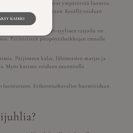
 herkut, jotka heijastavat ympäröivää luontoa.
nonläheiseen juhlapaikkaan. Kesällä voidaan
KSY KAIKKI
oisruokavaliot. Buffet-tyylinen tarjoilu on
nnos. Perinteisten pitopöytäherkkujen rinnalle
imia. Päijänteen kalat, lähimetsien marjat ja
ta. Myös kattaus voidaan suunnitella
lan luonteeseen. Erikoisruokavaliot huomioidaan
ijuhlia?