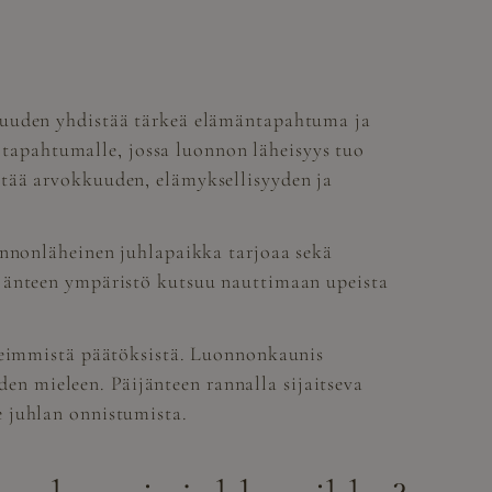
isuuden yhdistää tärkeä elämäntapahtuma ja
e tapahtumalle, jossa luonnon läheisyys tuo
stää arvokkuuden, elämyksellisyyden ja
onnonläheinen juhlapaikka tarjoaa sekä
ijänteen ympäristö kutsuu nauttimaan upeista
rkeimmistä päätöksistä. Luonnonkaunis
iden mieleen. Päijänteen rannalla sijaitseva
e juhlan onnistumista.