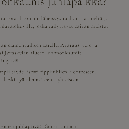
nonkaunis juhlapaikka?
 tarjota. Luonnon läheisyys rauhoittaa mieltä ja
hlavalokuville, jotka säilyttävät päivän muistot
än elämänvaiheen äärelle. Avaruus, valo ja
ksi Jyväskylän alueen luonnonkauniit
lämyksiä.
opii täydellisesti rippijuhlien luonteeseen.
at keskittyä olennaiseen – yhteiseen
?
ta ennen juhlapäivää. Suosituimmat