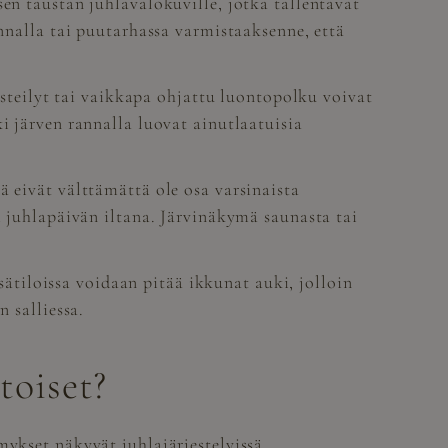
sen taustan juhlavalokuville, jotka tallentavat
annalla tai puutarhassa varmistaaksenne, että
risteilyt tai vaikkapa ohjattu luontopolku voivat
i järven rannalla luovat ainutlaatuisia
ä eivät välttämättä ole osa varsinaista
i juhlapäivän iltana. Järvinäkymä saunasta tai
tiloissa voidaan pitää ikkunat auki, jolloin
 salliessa.
toiset?
mykset näkyvät juhlajärjestelyissä.