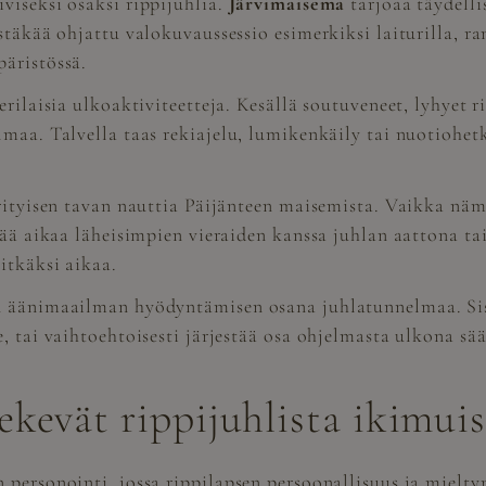
viseksi osaksi rippijuhlia.
Järvimaisema
tarjoaa täydelli
stäkää ohjattu valokuvaussessio esimerkiksi laiturilla, r
äristössä.
erilaisia ulkoaktiviteetteja. Kesällä soutuveneet, lyhyet 
maa. Talvella taas rekiajelu, lumikenkäily tai nuotiohetk
rityisen tavan nauttia Päijänteen maisemista. Vaikka näm
tää aikaa läheisimpien vieraiden kanssa juhlan aattona ta
itkäksi aikaa.
n äänimaailman hyödyntämisen osana juhlatunnelmaa. Sisä
 tai vaihtoehtoisesti järjestää osa ohjelmasta ulkona sään
kevät rippijuhlista ikimuis
personointi, jossa rippilapsen persoonallisuus ja mielty