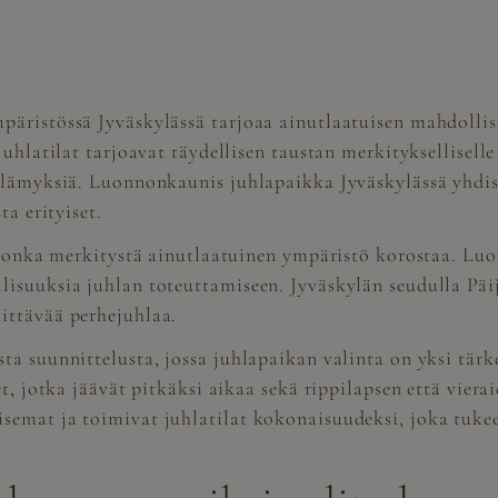
päristössä Jyväskylässä tarjoaa ainutlaatuisen mahdoll
juhlatilat tarjoavat täydellisen taustan merkityksellisell
 elämyksiä. Luonnonkaunis juhlapaikka Jyväskylässä yhdi
ta erityiset.
, jonka merkitystä ainutlaatuinen ympäristö korostaa. Lu
lisuuksia juhlan toteuttamiseen. Jyväskylän seudulla Pä
ittävää perhejuhlaa.
sta suunnittelusta, jossa juhlapaikan valinta on yksi tä
t, jotka jäävät pitkäksi aikaa sekä rippilapsen että viera
semat ja toimivat juhlatilat kokonaisuudeksi, joka tuke