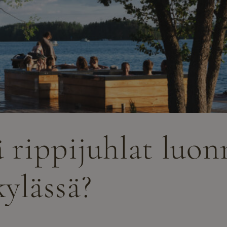
ä rippijuhlat luo
kylässä?