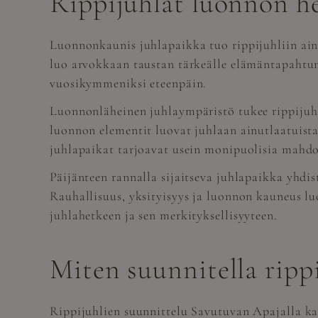
Rippijuhlat luonnon he
Luonnonkaunis juhlapaikka tuo rippijuhliin ainut
luo arvokkaan taustan tärkeälle elämäntapahtu
vuosikymmeniksi eteenpäin.
Luonnonläheinen juhlaympäristö tukee rippijuhl
luonnon elementit luovat juhlaan ainutlaatuista
juhlapaikat tarjoavat usein monipuolisia mahdo
Päijänteen rannalla sijaitseva juhlapaikka yhdis
Rauhallisuus, yksityisyys ja luonnon kauneus luo
juhlahetkeen ja sen merkityksellisyyteen.
Miten suunnitella ripp
Rippijuhlien suunnittelu Savutuvan Apajalla ka