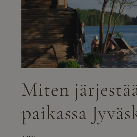
Miten järjestä
paikassa Jyväs