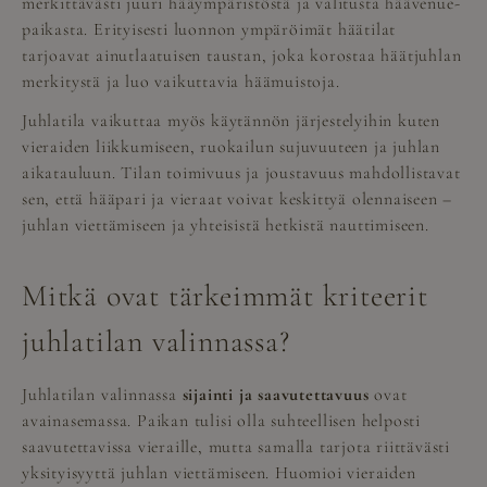
merkittävästi juuri hääympäristöstä ja valitusta häävenue-
paikasta. Erityisesti luonnon ympäröimät häätilat
tarjoavat ainutlaatuisen taustan, joka korostaa häätjuhlan
merkitystä ja luo vaikuttavia häämuistoja.
Juhlatila vaikuttaa myös käytännön järjestelyihin kuten
vieraiden liikkumiseen, ruokailun sujuvuuteen ja juhlan
aikatauluun. Tilan toimivuus ja joustavuus mahdollistavat
sen, että hääpari ja vieraat voivat keskittyä olennaiseen –
juhlan viettämiseen ja yhteisistä hetkistä nauttimiseen.
Mitkä ovat tärkeimmät kriteerit
juhlatilan valinnassa?
Juhlatilan valinnassa
sijainti ja saavutettavuus
ovat
avainasemassa. Paikan tulisi olla suhteellisen helposti
saavutettavissa vieraille, mutta samalla tarjota riittävästi
yksityisyyttä juhlan viettämiseen. Huomioi vieraiden