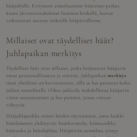
hääjuhlalle. Erityisesti ainutlaatuiset häävenue-paikat,
kuten järvenrantakohteet luonnon keskellä, luovat
vaikuttavan taustan tärkeälle hääpäivällenne.
Millaiset ovat täydelliset häät?
Juhlapaikan merkitys
Täydelliset häät ovat sellaiset, jotka heijastavat hääparin
omaa persoonallisuutta ja toiveita. Juhlapaikan
merkitys
tässä yhtälössä on korvaamaton, sillä se luo perustan koko
juhlan tunnelmalle. Oikea juhlatila mahdollistaa hääparin
vision toteuttamisen ja luo puitteet, joissa vieraat
viihtyvät.
Hääjuhlapaikka toimii häiden näyttämönä, jossa kaikki
hääelementit yhdistyvät: häätkoristelu, häämusiikki,
hääruoka ja hääohjelma. Hääpäivän tunnelma syntyy