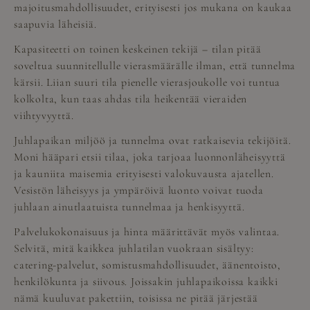
majoitusmahdollisuudet, erityisesti jos mukana on kaukaa
saapuvia läheisiä.
Kapasiteetti on toinen keskeinen tekijä – tilan pitää
soveltua suunnitellulle vierasmäärälle ilman, että tunnelma
kärsii. Liian suuri tila pienelle vierasjoukolle voi tuntua
kolkolta, kun taas ahdas tila heikentää vieraiden
viihtyvyyttä.
Juhlapaikan miljöö ja tunnelma ovat ratkaisevia tekijöitä.
Moni hääpari etsii tilaa, joka tarjoaa luonnonläheisyyttä
ja kauniita maisemia erityisesti valokuvausta ajatellen.
Vesistön läheisyys ja ympäröivä luonto voivat tuoda
juhlaan ainutlaatuista tunnelmaa ja henkisyyttä.
Palvelukokonaisuus ja hinta määrittävät myös valintaa.
Selvitä, mitä kaikkea juhlatilan vuokraan sisältyy:
catering-palvelut, somistusmahdollisuudet, äänentoisto,
henkilökunta ja siivous. Joissakin juhlapaikoissa kaikki
nämä kuuluvat pakettiin, toisissa ne pitää järjestää