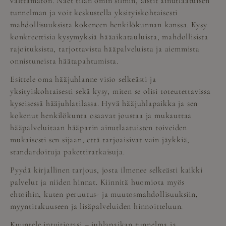
välttämätön. Näet tilan omin silmin, aistit ainutlaatuisen
tunnelman ja voit keskustella yksityiskohtaisesti
mahdollisuuksista kokeneen henkilökunnan kanssa. Kysy
konkreettisia kysymyksiä hääaikatauluista, mahdollisista
rajoituksista, tarjottavista hääpalveluista ja aiemmista
onnistuneista häätapahtumista.
Esittele oma hääjuhlanne visio selkeästi ja
yksityiskohtaisesti sekä kysy, miten se olisi toteutettavissa
kyseisessä hääjuhlatilassa. Hyvä hääjuhlapaikka ja sen
kokenut henkilökunta osaavat joustaa ja mukauttaa
hääpalveluitaan hääparin ainutlaatuisten toiveiden
mukaisesti sen sijaan, että tarjoaisivat vain jäykkiä,
standardoituja pakettiratkaisuja.
Pyydä kirjallinen tarjous, josta ilmenee selkeästi kaikki
palvelut ja niiden hinnat. Kiinnitä huomiota myös
ehtoihin, kuten peruutus- ja muutosmahdollisuuksiin,
myyntitakuuseen ja lisäpalveluiden hinnoitteluun.
Kuuntele intuitiotasi – juhlapaikan tunnelma ja