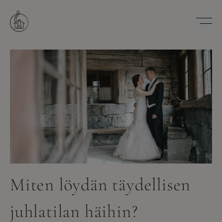
Hyppää
sisältöön
Savutuvan Apaja
Miten löydän täydellisen
juhlatilan häihin?