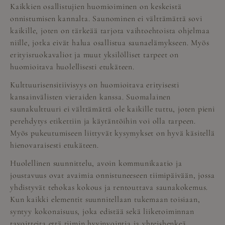
Kaikkien osallistujien huomioiminen on keskeistä
onnistumisen kannalta. Saunominen ei välttämättä sovi
kaikille, joten on tärkeää tarjota vaihtoehtoista ohjelmaa
niille, jotka eivät halua osallistua saunaelämykseen. Myös
erityisruokavaliot ja muut yksilölliset tarpeet on
huomioitava huolellisesti etukäteen.
Kulttuurisensitiivisyys on huomioitava erityisesti
kansainvälisten vieraiden kanssa. Suomalainen
saunakulttuuri ei välttämättä ole kaikille tuttu, joten pieni
perehdytys etikettiin ja käytäntöihin voi olla tarpeen.
Myös pukeutumiseen liittyvät kysymykset on hyvä käsitellä
hienovaraisesti etukäteen.
Huolellinen suunnittelu, avoin kommunikaatio ja
joustavuus ovat avaimia onnistuneeseen tiimipäivään, jossa
yhdistyvät tehokas kokous ja rentouttava saunakokemus.
Kun kaikki elementit suunnitellaan tukemaan toisiaan,
syntyy kokonaisuus, joka edistää sekä liiketoiminnan
tavoitteita että tiimin hyvinvointia ja yhteishenkeä.