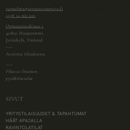
tunnelma@savutuvanapaja.fi
+358 14 262 022
Opinsaunankiuas 1
40820 Haapaniemi
Jyväskylä, Finland
—–
Avoinna tilauksesta
—–
Pihassa ilmainen
pysäköintialue
SIVUT
YRITYSTILAISUUDET & TAPAHTUMAT
HÄÄT APAJALLA
RAVINTOLATILAT