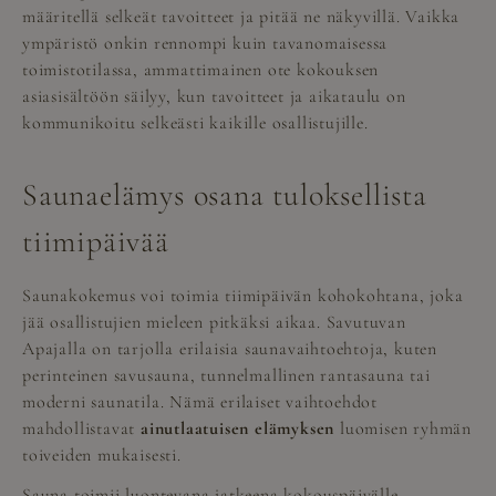
määritellä selkeät tavoitteet ja pitää ne näkyvillä. Vaikka
ympäristö onkin rennompi kuin tavanomaisessa
toimistotilassa, ammattimainen ote kokouksen
asiasisältöön säilyy, kun tavoitteet ja aikataulu on
kommunikoitu selkeästi kaikille osallistujille.
Saunaelämys osana tuloksellista
tiimipäivää
Saunakokemus voi toimia tiimipäivän kohokohtana, joka
jää osallistujien mieleen pitkäksi aikaa. Savutuvan
Apajalla on tarjolla erilaisia saunavaihtoehtoja, kuten
perinteinen savusauna, tunnelmallinen rantasauna tai
moderni saunatila. Nämä erilaiset vaihtoehdot
mahdollistavat
ainutlaatuisen elämyksen
luomisen ryhmän
toiveiden mukaisesti.
Sauna toimii luontevana jatkeena kokouspäivälle,