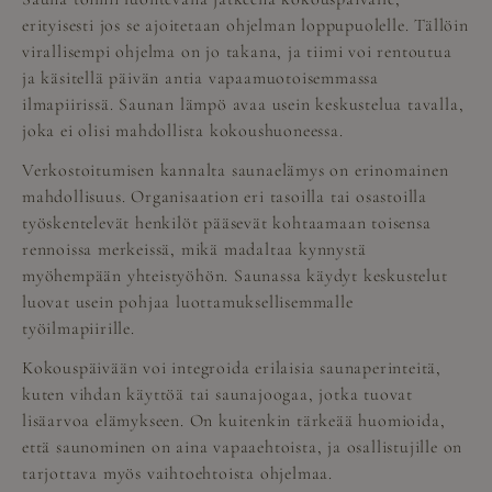
erityisesti jos se ajoitetaan ohjelman loppupuolelle. Tällöin
virallisempi ohjelma on jo takana, ja tiimi voi rentoutua
ja käsitellä päivän antia vapaamuotoisemmassa
ilmapiirissä. Saunan lämpö avaa usein keskustelua tavalla,
joka ei olisi mahdollista kokoushuoneessa.
Verkostoitumisen kannalta saunaelämys on erinomainen
mahdollisuus. Organisaation eri tasoilla tai osastoilla
työskentelevät henkilöt pääsevät kohtaamaan toisensa
rennoissa merkeissä, mikä madaltaa kynnystä
myöhempään yhteistyöhön. Saunassa käydyt keskustelut
luovat usein pohjaa luottamuksellisemmalle
työilmapiirille.
Kokouspäivään voi integroida erilaisia saunaperinteitä,
kuten vihdan käyttöä tai saunajoogaa, jotka tuovat
lisäarvoa elämykseen. On kuitenkin tärkeää huomioida,
että saunominen on aina vapaaehtoista, ja osallistujille on
tarjottava myös vaihtoehtoista ohjelmaa.