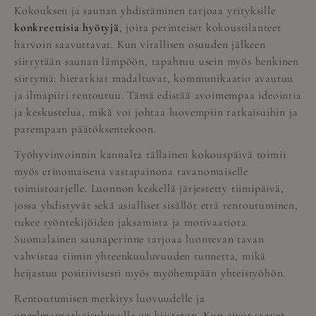
Kokouksen ja saunan yhdistäminen tarjoaa yrityksille
konkreettisia hyötyjä
, joita perinteiset kokoustilanteet
harvoin saavuttavat. Kun virallisen osuuden jälkeen
siirrytään saunan lämpöön, tapahtuu usein myös henkinen
siirtymä: hierarkiat madaltuvat, kommunikaatio avautuu
ja ilmapiiri rentoutuu. Tämä edistää avoimempaa ideointia
ja keskustelua, mikä voi johtaa luovempiin ratkaisuihin ja
parempaan päätöksentekoon.
Työhyvinvoinnin kannalta tällainen kokouspäivä toimii
myös erinomaisena vastapainona tavanomaiselle
toimistoarjelle. Luonnon keskellä järjestetty tiimipäivä,
jossa yhdistyvät sekä asialliset sisällöt että rentoutuminen,
tukee työntekijöiden jaksamista ja motivaatiota.
Suomalainen saunaperinne tarjoaa luontevan tavan
vahvistaa tiimin yhteenkuuluvuuden tunnetta, mikä
heijastuu positiivisesti myös myöhempään yhteistyöhön.
Rentoutumisen merkitys luovuudelle ja
ongelmanratkaisukyvylle on kiistaton. Kun aivot saavat