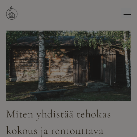
Hyppää
sisältöön
Savutuvan Apaja
Miten yhdistää tehokas
kokous ja rentouttava