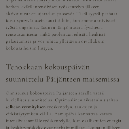
hetken levätä intensiivisen työskentelyn jälkeen,
aktivoituvat eri ajattelun prosessit. Tästä syystä parhaat
ideat syntyvät usein juuri silloin, kun emme aktiivisesti
työstä ongelmaa. Saunan lämpö auttaa fyysisessä
rentoutumisessa, mikä puolestaan edistää henkistä
palautumista ja voi johtaa yllättäviin oivalluksiin
kokousaiheisiin liittyen.
Tehokkaan kokouspäivän
suunnittelu Päijänteen maisemissa
Onnistunut kokouspäivä Päijänteen äärellä vaatii
huolellista suunnittelua. Optimaalinen aikataulu sisältää
selkeän rytmityksen
työskentelyn, taukojen ja
virkistäytymisen välillä. Aamupäivä kannattaa varata
intensiivisemmälle työskentelylle, kun osallistujien energia
ja keskittymiskyky ovat parhaimmillaan. Lounaan jälkeen