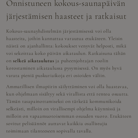
Onnistuneen kokous-saunapäivän
järjestämisen haasteet ja ratkaisut
Kokous-saunayhdistelmän järjestämisessä voi olla
haasteita, joihin kannattaa varautua etukäteen. Yleisin
näistä on ajanhallinta: kokoukset venyvät helposti, mikä
voi sekoittaa koko päivän aikataulun. Ratkaisuna tähän
on
selkeä aikataulutus
ja puheenjohtajan roolin
korostaminen aikataulussa pysymisessä. On myös hyvä
varata pieniä puskuriaikoja eri osioiden väliin.
Ammatillisen ilmapiirin säilyttäminen voi olla haastavaa,
kun ohjelmaan sisältyy sekä virallista että rentoa osuutta.
Tämän tasapainottamiseksi on tärkeää kommunikoida
selkeästi, milloin on virallisempi ohjelma käynnissä ja
milloin on vapaamuotoisemman osuuden vuoro. Etukäteen
sovitut pelisäännöt auttavat kaikkia osallistujia
toimimaan tilanteeseen sopivalla tavalla.