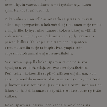
toimii hyvin vuorovaikutteisempi työskentely, kuten
ryhmätehtävät tai ideointi.
Aikataulua suunnitellessa on tärkeää jättää riittävästi
aikaa myös ympäristön kokemiselle ja luonnon tarjoamille
elämyksille. Lyhyet ulkoilutauot kokousjaksojen välissä
virkistävät mieltä, ja niitä kannattaa hyödyntää osana
päivän kulkua. Taukojen sijoittaminen Päijänteen
rantamaisemiin tarjoaa inspiroivan ympäristön
vapaamuotoisemmalle ajatustenvaihdolle.
Savutuvan Apajalla kokouspäivän rakenteessa voi
hyödyntää erilaisia tiloja eri työskentelyvaiheisiin.
Perinteinen kokoustila sopii viralliseen ohjelmaan, kun
taas luonnonläheisemmät tilat toimivat hyvin ryhmätöissä
ja luovemmissa sessioissa. Järvimaisema toimii inspiraation
lähteenä, ja sitä kannattaa käyttää tietoisesti osana päivän
kulkua.
Kokouspäivän tuottavuuden kannalta on olennaista