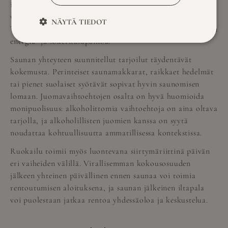
iltapäivän työskentelyä varten, joten kevyemmät
vaihtoehdot toimivat usein paremmin keskellä päivää.
NÄYTÄ TIEDOT
Taukojen kahvitarjoilut voi puolestaan rakentaa tukemaan
energia- ja sokeritasapainoa.
Saunan yhteyteen suunnitellut tarjoilut täydentävät
kokemusta. Perinteiset saunamakkarat, raikkaet hedelmät
tai pienet suolaiset syötävät sopivat hyvin saunomisen
lomaan. Juomavaihtoehtojen osalta on hyvä huomioida
monipuolisuus: alkoholittomia vaihtoehtoja on aina oltava
tarjolla, ja alkoholillisten juomien kanssa on syytä
noudattaa kohtuullisuutta ammatillisessa kontekstissa.
Ruokailu toimii myös luontevana siirtymäriittinä päivän
eri vaiheiden välillä. Virallisemman kokousosuuden
jälkeen yhteinen päivällinen ennen saunaa voi toimia
rentoutumisen aloituksena, ja saunan jälkeinen iltapala
voi puolestaan jatkaa rentoa yhdessäoloa ja keskustelua.