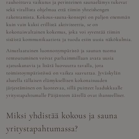
rauhoittava vaikutus ja perinteinen saunaelämys tukevat
sekä virallista ohjelmaa että tiimin yhteishengen
rakentamista. Kokous-sauna-konsepti on paljon enemmän
kuin vain kaksi erillistä aktiviteettia, se on
kokonaisvaltainen kokemus, joka voi syventää tiimin
sisäistä kommunikaatiota ja tuoda esiin uusia näkökulmia.
Ainutlaatuinen luonnonympäristö ja saunan tuoma
rentoutuminen voivat parhaimmillaan avata uusia
ajatuskanavia ja lisätä luovuutta tavalla, jota
toimistoympäristössä on vaikea saavuttaa. Jyväskylän
alueella tällaisen elämyksellisen kokonaisuuden
järjestäminen on luontevaa, sillä puitteet laadukkaalle
yritystapahtumalle Päijänteen äärellä ovat ihanteelliset.
Miksi yhdistää kokous ja sauna
yritystapahtumassa?