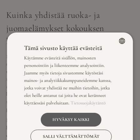
Kuinka yhdistää ruoka- ja
juomaelämykset kokouksen
kulkuun?
Tämä sivusto käyttää evästeitä
Ruokailu on olennainen osa onnistunutta tiimipäivää, ja
Käytämme evästeitä sisällön, mainosten
FINNISH
se kannattaa suunnitella tukemaan päivän rytmiä ja
personointiin ja liikenteemme analysointiin.
ENGLISH
tavoitteita. Savutuvan Apajalla ruokailut voidaan
Jaamme myös tietoja sivustomme käytöstäsi
räätälöidä kokouspäivän eri vaiheisiin sopiviksi:
mainos- ja analytiikkakumppaneidemme kanssa,
aamiainen energisoivana aloituksena, lounas sopivan
jotka voivat yhdistää ne muihin tietoihin, jotka
kevyenä ateriaintensana työjaksojen välissä ja päivällinen
olet heille antanut tai joita he ovat keränneet
runsaampana
kulinaristisena kokemuksena
päivän
käyttäessäsi palveluitaan.
Tietosuojakäytäntö
päätteeksi.
HYVÄKSY KAIKKI
Kokouspäivän menu kannattaa suunnitella huolellisesti
huomioiden sekä päivän aikataulu että ruokailun vaikutus
osallistujien vireystilaan. Raskas lounas voi väsyttää
SALLI VÄLTTÄMÄTTÖMÄT