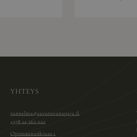
YHTEYS
tunnelma@savutuvanapaja.fi
+358 14 262 022
Opinsaunankiuas 1