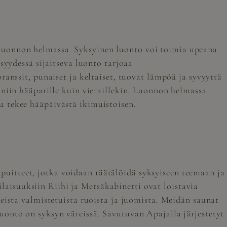
luonnon helmassa. Syksyinen luonto voi toimia upeana
syydessä sijaitseva luonto tarjoaa
anssit, punaiset ja keltaiset, tuovat lämpöä ja syvyyttä
 niin hääparille kuin vieraillekin. Luonnon helmassa
a tekee hääpäivästä ikimuistoisen.
uitteet, jotka voidaan räätälöidä syksyiseen teemaan ja
ilaisuuksiin Riihi ja Metsäkabinetti ovat loistavia
eista valmistetuista ruoista ja juomista. Meidän saunat
uonto on syksyn väreissä. Savutuvan Apajalla järjestetyt