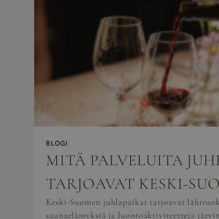
BLOGI
MITÄ PALVELUITA JU
TARJOAVAT KESKI-SU
Keski-Suomen juhlapaikat tarjoavat lähiruok
saunaelämyksiä ja luontoaktiviteetteja järvi