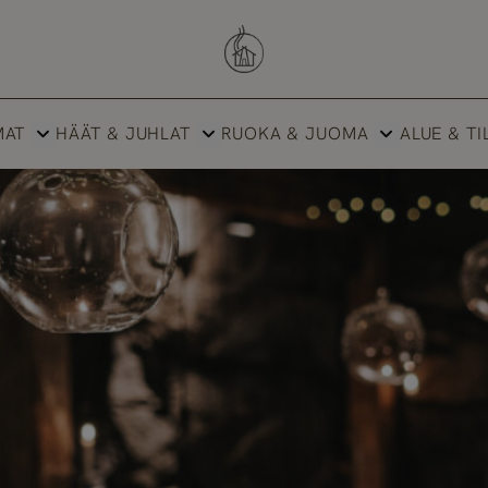
Savutuvan Apaja
MAT
HÄÄT & JUHLAT
RUOKA & JUOMA
ALUE & TI