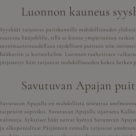
Luonnon kauneus syysh
Syyshäät tarjoavat pariskunnille mahdollisuuden yhdist
taustana hääjuhlille, sillä se kietoo ympäristönsä ruskan
monimuotoisuudellaan täydellisen puitteen niin intiimeill
hääkuviin ja koristeluihin. Luonnon rauhoittava vaikutus
järjestetyt häät tarjoavat mahdollisuuden kokea hetken 
Savutuvan Apajan puitt
Savutuvan Apajalla on mahdollista toteuttaa unelmienne
tarpeisiin sopiviksi. Savutuvan Apajalla sijaitseva
Kallio
valintoja. Syksyiset häät voivat hyötyä Savutuvan Apajan
ja ulkoporealtaat Päijänteen rannalla tarjoavat unohtum