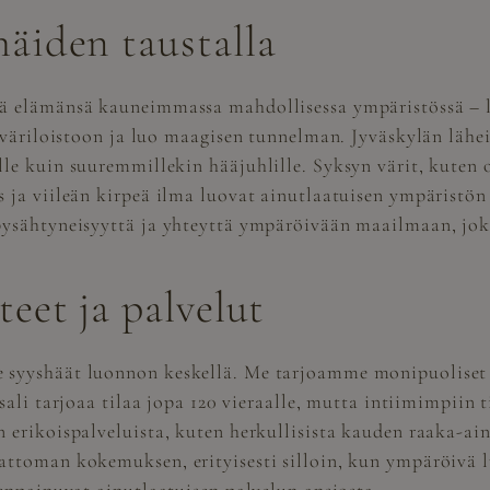
äiden taustalla
ää elämänsä kauneimmassa mahdollisessa ympäristössä – 
 väriloistoon ja luo maagisen tunnelman. Jyväskylän lähei
e kuin suuremmillekin hääjuhlille. Syksyn värit, kuten or
 ja viileän kirpeä ilma luovat ainutlaatuisen ympäristön
pysähtyneisyyttä ja yhteyttä ympäröivään maailmaan, jok
eet ja palvelut
 syyshäät luonnon keskellä. Me tarjoamme monipuoliset p
sali
tarjoaa tilaa jopa 120 vieraalle, mutta intiimimpiin t
 erikoispalveluista, kuten herkullisista kauden raaka-ain
attoman kokemuksen, erityisesti silloin, kun ympäröivä l