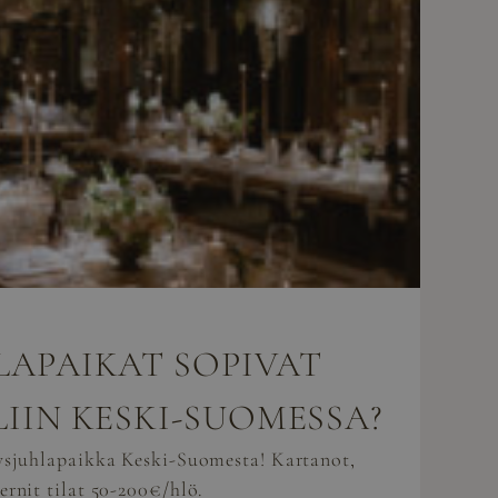
LAPAIKAT SOPIVAT
LIIN KESKI-SUOMESSA?
tysjuhlapaikka Keski-Suomesta! Kartanot,
ernit tilat 50-200€/hlö.