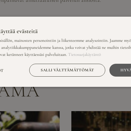
eenpainuvat ainutlaatuisen palvelun ansiosta.
llä
äyttää evästeitä
tumattomia kokemuksia. Kauniissa syysillassa voi nauttia 
isällön, mainosten personointiin ja liikenteemme analysointiin. Jaamme myö
ä, vaan syventävät myös hääjuhlan tunnelmaa ja tekevät sii
a analytiikkakumppaneidemme kanssa, jotka voivat yhdistää ne muihin tietoihin
ovat keränneet käyttäessäsi palveluitaan.
Tietosuojakäytäntö
SALLI VÄLTTÄMÄTTÖMÄT
HYVÄ
OT
NÄMÄ