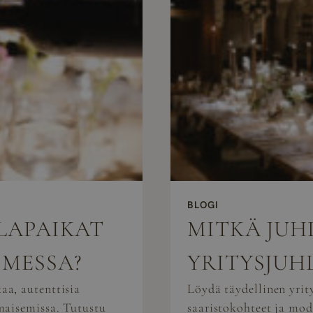
BLOGI
HLAPAIKAT
MITKÄ JUH
OMESSA?
YRITYSJUH
aa, autenttisia
Löydä täydellinen yri
maisemissa. Tutustu
saaristokohteet ja mod