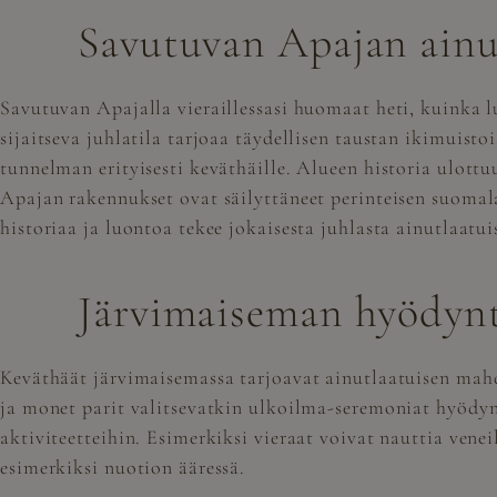
Savutuvan Apajan ainu
Savutuvan Apajalla vieraillessasi huomaat heti, kuinka 
sijaitseva juhlatila tarjoaa täydellisen taustan
ikimuistoi
tunnelman erityisesti keväthäille. Alueen historia ulottuu
Apajan rakennukset ovat säilyttäneet perinteisen suomal
historiaa ja luontoa tekee jokaisesta juhlasta ainutlaat
Järvimaiseman hyödynt
Keväthäät järvimaisemassa tarjoavat ainutlaatuisen mah
ja monet parit valitsevatkin ulkoilma-seremoniat hyödyn
aktiviteetteihin. Esimerkiksi vieraat voivat nauttia venei
esimerkiksi nuotion ääressä.