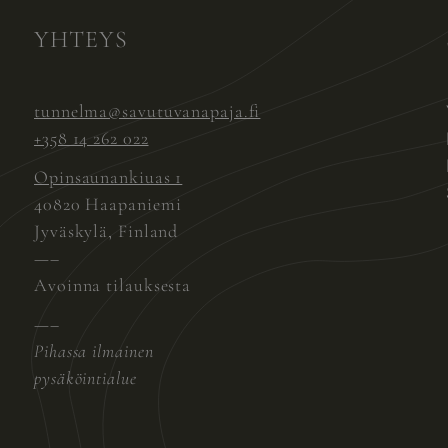
YHTEYS
tunnelma@savutuvanapaja.fi
+358 14 262 022
Opinsaunankiuas 1
40820 Haapaniemi
Jyväskylä, Finland
—–
Avoinna tilauksesta
—–
Pihassa ilmainen
pysäköintialue