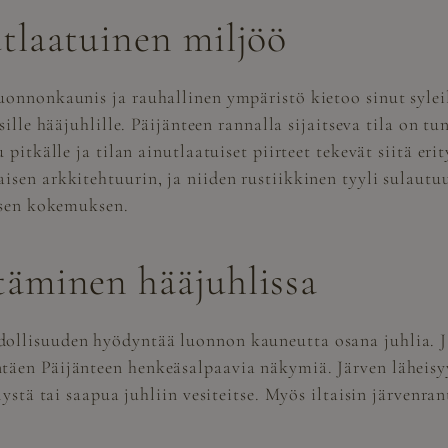
tlaatuinen miljöö
luonnonkaunis ja rauhallinen ympäristö kietoo sinut syl
sille hääjuhlille
. Päijänteen rannalla sijaitseva tila on 
 pitkälle ja tilan ainutlaatuiset piirteet tekevät siitä e
aisen arkkitehtuurin, ja niiden rustiikkinen tyyli sulau
uisen kokemuksen.
äminen hääjuhlissa
dollisuuden hyödyntää luonnon kauneutta osana juhlia. J
täen Päijänteen henkeäsalpaavia näkymiä. Järven läheisy
lystä tai saapua juhliin vesiteitse. Myös iltaisin järvenr