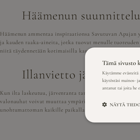
Häämenun suunnittelu
Häämenun ammentaa inspiraationsa Savutuvan Apajan ympä
ja kauden raaka-aineita, jotka tuovat menulle tuoreuden j
niitä täydennetään kotimaisilla kasviksilla ja marjoilla
Tämä sivusto k
Illanvietto järven rann
Käytämme evästeitä s
käytöstäsi mainos- j
antanut tai joita he 
Kun ilta laskeutuu, järvenranta tarjoaa romanttisen ympä
valonauhat voivat muuttaa ympäristön taianomaiseksi keita
NÄYTÄ TIED
unohtumattoman kaikille paikallaolijoille.