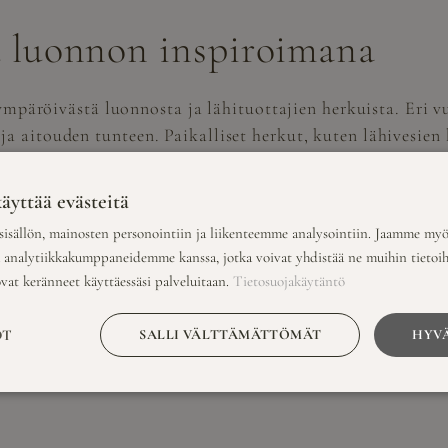
 luonnon inspiroimana
röivästä luonnosta ja lähituottajien herkuista. Eri vu
a aitouden tunteen. Paikalliset herkut, kuten lähivesien 
. Näin saadaan aikaan menu, joka kunnioittaa suomalaista
äyttää evästeitä
alla
isällön, mainosten personointiin ja liikenteemme analysointiin. Jaamme myö
a analytiikkakumppaneidemme kanssa, jotka voivat yhdistää ne muihin tietoihin
ovat keränneet käyttäessäsi palveluitaan.
Tietosuojakäytäntö
ristön hääjuhlien jatkamiselle. Valaistus on avainasemas
aksi. Musiikki voi täydentää iltaa, ja elävä musiikki tai
SALLI VÄLTTÄMÄTTÖMÄT
HYVÄ
OT