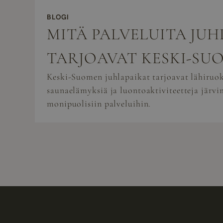
BLOGI
MITÄ PALVELUITA JU
TARJOAVAT KESKI-SU
Keski-Suomen juhlapaikat tarjoavat lähiruok
saunaelämyksiä ja luontoaktiviteetteja järvi
monipuolisiin palveluihin.