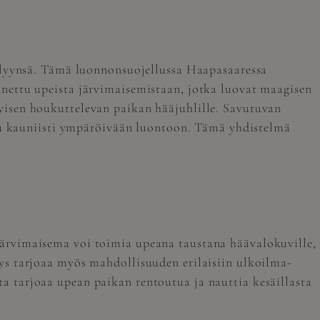
eilyynsä. Tämä luonnonsuojellussa Haapasaaressa
tunnettu upeista järvimaisemistaan, jotka luovat maagisen
rityisen houkuttelevan paikan hääjuhlille. Savutuvan
tuu kauniisti ympäröivään luontoon. Tämä yhdistelmä
ärvimaisema voi toimia upeana taustana häävalokuville,
ys tarjoaa myös mahdollisuuden erilaisiin ulkoilma-
anta tarjoaa upean paikan rentoutua ja nauttia kesäillasta