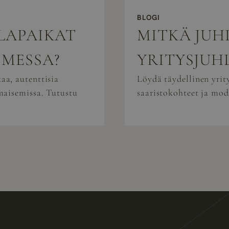
BLOGI
HLAPAIKAT
MITKÄ JUH
OMESSA?
YRITYSJUH
aa, autenttisia
Löydä täydellinen yri
maisemissa. Tutustu
saaristokohteet ja mod