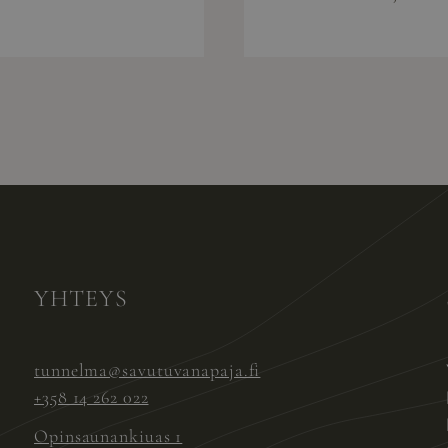
YHTEYS
tunnelma@savutuvanapaja.fi
+358 14 262 022
Opinsaunankiuas 1