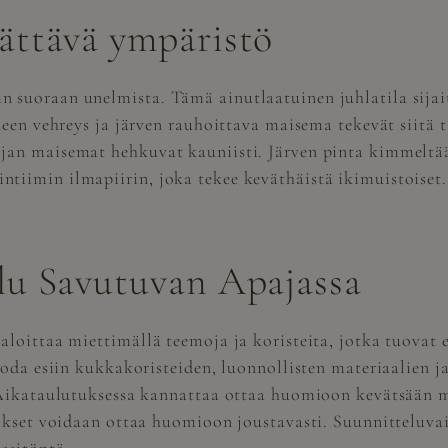
ättävä ympäristö
in suoraan unelmista. Tämä
ainutlaatuinen juhlatila
sijai
ueen vehreys ja järven rauhoittava maisema tekevät siitä 
jan maisemat hehkuvat kauniisti. Järven pinta kimmeltää
tiimin ilmapiirin, joka tekee keväthäistä ikimuistoiset.
lu Savutuvan Apajassa
aloittaa miettimällä teemoja ja koristeita, jotka tuovat 
uoda esiin kukkakoristeiden, luonnollisten materiaalien j
 Aikataulutuksessa kannattaa ottaa huomioon kevätsään ma
utokset voidaan ottaa huomioon joustavasti. Suunnitteluv