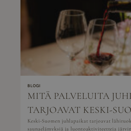
BLOGI
MITÄ PALVELUITA JU
TARJOAVAT KESKI-SU
Keski-Suomen juhlapaikat tarjoavat lähiruok
saunaelämyksiä ja luontoaktiviteetteja järvi