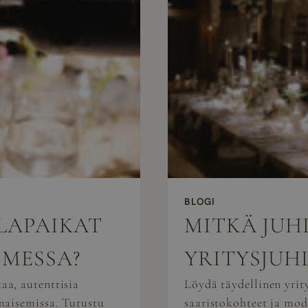
BLOGI
HLAPAIKAT
MITKÄ JUH
OMESSA?
YRITYSJUH
aa, autenttisia
Löydä täydellinen yri
maisemissa. Tutustu
saaristokohteet ja mod