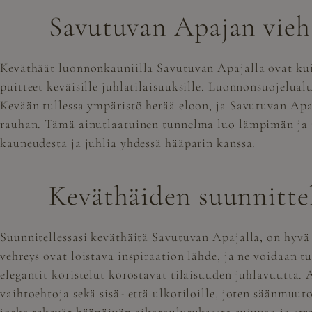
Savutuvan Apajan vieh
Keväthäät luonnonkauniilla Savutuvan Apajalla ovat ku
puitteet keväisille juhlatilaisuuksille. Luonnonsuojelual
Kevään tullessa ympäristö herää eloon, ja Savutuvan Apa
rauhan. Tämä ainutlaatuinen tunnelma luo lämpimän ja in
kauneudesta ja juhlia yhdessä hääparin kanssa.
Keväthäiden suunnitte
Suunnitellessasi keväthäitä Savutuvan Apajalla, on hyvä 
vehreys ovat loistava inspiraation lähde, ja ne voidaan t
elegantit koristelut korostavat tilaisuuden juhlavuutta.
vaihtoehtoja sekä sisä- että ulkotiloille, joten säänmu