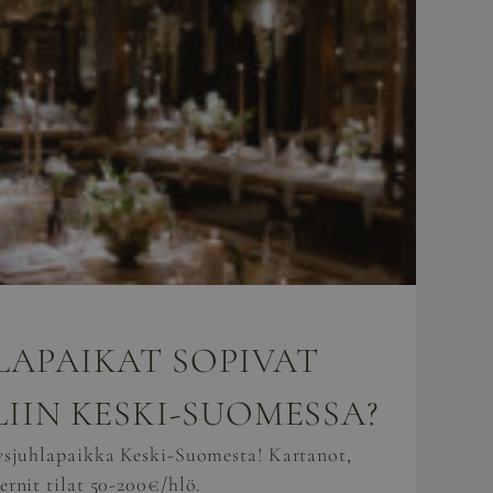
LAPAIKAT SOPIVAT
LIIN KESKI-SUOMESSA?
tysjuhlapaikka Keski-Suomesta! Kartanot,
ernit tilat 50-200€/hlö.