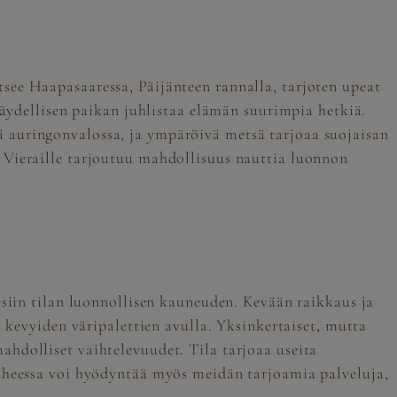
tsee Haapasaaressa, Päijänteen rannalla, tarjoten upeat
täydellisen paikan juhlistaa elämän suurimpia hetkiä.
 auringonvalossa, ja ympäröivä metsä tarjoaa suojaisan
 Vieraille tarjoutuu mahdollisuus nauttia luonnon
esiin tilan luonnollisen kauneuden. Kevään raikkaus ja
a kevyiden väripalettien avulla. Yksinkertaiset, mutta
hdolliset vaihtelevuudet. Tila tarjoaa useita
aiheessa voi hyödyntää myös meidän tarjoamia palveluja,