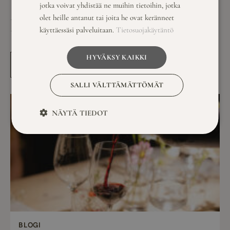
jotka voivat yhdistää ne muihin tietoihin, jotka
olet heille antanut tai joita he ovat keränneet
LUE MYÖS NÄMÄ
käyttäessäsi palveluitaan.
Tietosuojakäytäntö
HYVÄKSY KAIKKI
KATSO KAIKKI
SALLI VÄLTTÄMÄTTÖMÄT
NÄYTÄ TIEDOT
BLOGI