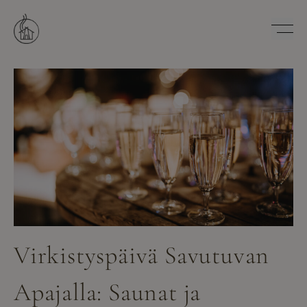
Hyppää
sisältöön
Savutuvan Apaja
Virkistyspäivä Savutuvan
Apajalla: Saunat ja