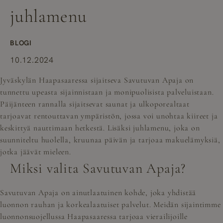
juhlamenu
BLOGI
10.12.2024
Jyväskylän Haapasaaressa sijaitseva Savutuvan Apaja on
tunnettu upeasta sijainnistaan ja monipuolisista palveluistaan.
Päijänteen rannalla sijaitsevat saunat ja ulkoporealtaat
tarjoavat rentouttavan ympäristön, jossa voi unohtaa kiireet ja
keskittyä nauttimaan hetkestä. Lisäksi juhlamenu, joka on
suunniteltu huolella, kruunaa päivän ja tarjoaa makuelämyksiä,
jotka jäävät mieleen.
Miksi valita Savutuvan Apaja?
Savutuvan Apaja on ainutlaatuinen kohde, joka yhdistää
luonnon rauhan ja korkealaatuiset palvelut. Meidän sijaintimme
luonnonsuojellussa Haapasaaressa tarjoaa vierailijoille