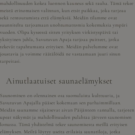
mahdollisuuden kokea luonnon kauneus sekä rauha. Tämä tekee
meistä erinomaisen valinnan, kun etsit paikkaa, joka tarjoaa
sekä rentoutumista että elämyksiä. Meidän tilamme ovat
suunniteltu tarjoamaan unohtumattomia kokemuksia ympäri
vuoden. Olipa kyseessä sitten yrityksen virkistyspäivä tai
yksityinen juhla, Savutuvan Apaja tarjoaa puitteet, jotka
tekevät tapahtumasta erityisen. Meidän palvelumme ovat
joustavia ja voimme räätälöidä ne vastaamaan juuri sinun
tarpeitasi.
Ainutlaatuiset saunaelämykset
Saunominen on olennainen osa suomalaista kulttuuria, ja
Savutuvan Apajalla pääset kokemaan sen parhaimmillaan.
Meidän saunamme sijaitsevat aivan Päijänteen rannalla, tarjoten
upeat näkymät ja mahdollisuuden pulahtaa järveen saunomisen
lomassa. Tämä yhdistelmä tekee saunomisesta meillä erityisen
elämyksen. Meiltä löytyy useita erilaisia saunatiloja, jotka