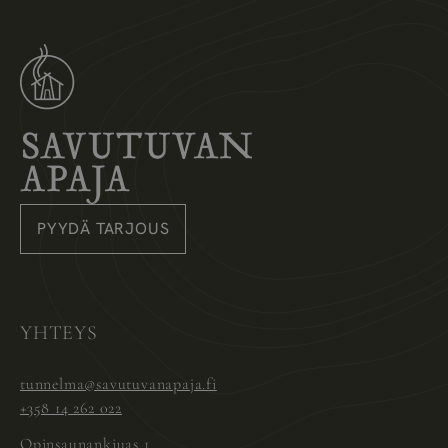
Savutuvan Apaja
PYYDÄ TARJOUS
Instagram
Pinterest
Facebook
YHTEYS
tunnelma@savutuvanapaja.fi
+358 14 262 022
Opinsaunankiuas 1