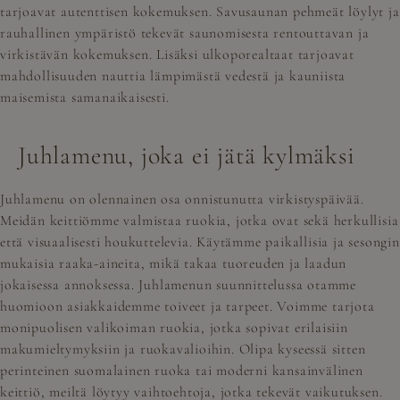
tarjoavat autenttisen kokemuksen. Savusaunan pehmeät löylyt ja
rauhallinen ympäristö tekevät saunomisesta rentouttavan ja
virkistävän kokemuksen. Lisäksi ulkoporealtaat tarjoavat
mahdollisuuden nauttia lämpimästä vedestä ja kauniista
maisemista samanaikaisesti.
Juhlamenu, joka ei jätä kylmäksi
Juhlamenu on olennainen osa onnistunutta virkistyspäivää.
Meidän keittiömme valmistaa ruokia, jotka ovat sekä herkullisia
että visuaalisesti houkuttelevia. Käytämme paikallisia ja sesongin
mukaisia raaka-aineita, mikä takaa tuoreuden ja laadun
jokaisessa annoksessa. Juhlamenun suunnittelussa otamme
huomioon asiakkaidemme toiveet ja tarpeet. Voimme tarjota
monipuolisen valikoiman ruokia, jotka sopivat erilaisiin
makumieltymyksiin ja ruokavalioihin. Olipa kyseessä sitten
perinteinen suomalainen ruoka tai moderni kansainvälinen
keittiö, meiltä löytyy vaihtoehtoja, jotka tekevät vaikutuksen.