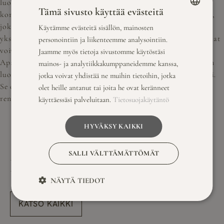
luonnonläheinen ja perinteikäs miljöö yhdistettynä
Tämä sivusto käyttää evästeitä
korkeatasoisiin palveluihin luo ainutlaatuisen kokonaisuuden,
joka jää mieleen. Me huolehdimme siitä, että jokainen
Käytämme evästeitä sisällön, mainosten
FINNISH
yksityiskohta on tarkasti suunniteltu ja toteutettu, jotta vieraat
personointiin ja liikenteemme analysointiin.
ENGLISH
voivat keskittyä nauttimaan elämyksestä. Sisävesiristeily M/S
Jaamme myös tietoja sivustomme käytöstäsi
Apajalla yhdistettynä Savutuvan Apajaan tarjoaa yhdistelmän
mainos- ja analytiikkakumppaneidemme kanssa,
luonnonrauhaa, herkullista ruokaa ja unohtumattomia hetkiä.
jotka voivat yhdistää ne muihin tietoihin, jotka
Se on täydellinen valinta virkistyspäivään, jossa yhdistyvät
olet heille antanut tai joita he ovat keränneet
rentoutuminen, yhteisön vahvistaminen ja elämyksellisyys.
käyttäessäsi palveluitaan.
Tietosuojakäytäntö
HYVÄKSY KAIKKI
SALLI VÄLTTÄMÄTTÖMÄT
LUE MYÖS NÄMÄ
NÄYTÄ TIEDOT
KATSO KAIKKI