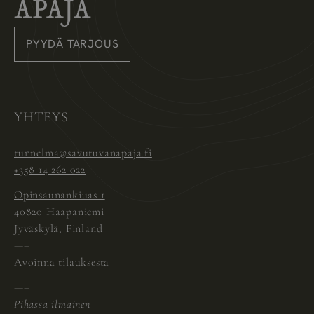
Savutuvan Apaja
PYYDÄ TARJOUS
Instagram
Pinterest
Facebook
YHTEYS
tunnelma@savutuvanapaja.fi
+358 14 262 022
Opinsaunankiuas 1
40820 Haapaniemi
Jyväskylä, Finland
—–
Avoinna tilauksesta
—–
Pihassa ilmainen