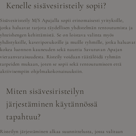
Kenelle sisävesiristeily sopii?
Sisävesiristeily M/S Apajalla sopii erinomaisesti yrityksille,
jotka haluavat tarjota täydellisen yhdistelmän rentoutumista ja
yhteishengen kehittämistä. Se on loistava valinta myös
yhdistyksille, kaveriporukoille ja muille ryhmille, jotka haluavat
kokea luonnon kauneuden sekä nauttia Savutuvan Apajan
vieraanvaraisuudesta. Risteily voidaan räätälöidä ryhmän
tarpeiden mukaan, joten se sopii sekä rentoutumiseen että
aktiivisempiin ohjelmakokonaisuuksiin.
Miten sisävesiristeilyn
järjestäminen käytännössä
tapahtuu?
Risteilyn järjestäminen alkaa suunnittelusta, jossa valitaan