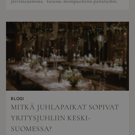
järvimaisemissa. Tutustu monipuolisiin palveluihin.
BLOGI
MITKÄ JUHLAPAIKAT SOPIVAT
YRITYSJUHLIIN KESKI-
SUOMESSA?