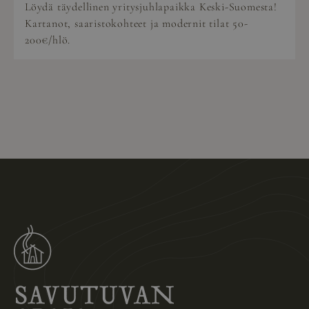
Löydä täydellinen yritysjuhlapaikka Keski-Suomesta!
Kartanot, saaristokohteet ja modernit tilat 50-
200€/hlö.