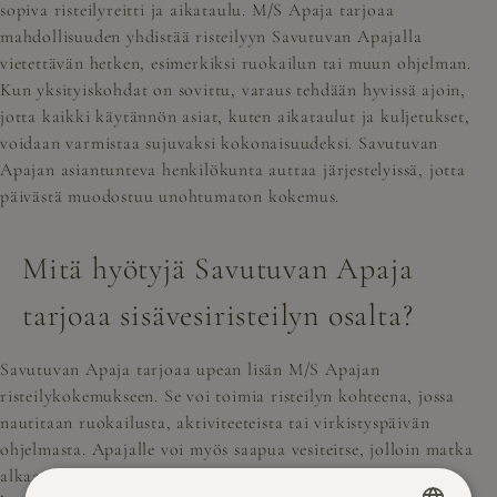
sopiva risteilyreitti ja aikataulu. M/S Apaja tarjoaa
mahdollisuuden yhdistää risteilyyn Savutuvan Apajalla
vietettävän hetken, esimerkiksi ruokailun tai muun ohjelman.
Kun yksityiskohdat on sovittu, varaus tehdään hyvissä ajoin,
jotta kaikki käytännön asiat, kuten aikataulut ja kuljetukset,
voidaan varmistaa sujuvaksi kokonaisuudeksi. Savutuvan
Apajan asiantunteva henkilökunta auttaa järjestelyissä, jotta
päivästä muodostuu unohtumaton kokemus.
Mitä hyötyjä Savutuvan Apaja
tarjoaa sisävesiristeilyn osalta?
Savutuvan Apaja tarjoaa upean lisän M/S Apajan
risteilykokemukseen. Se voi toimia risteilyn kohteena, jossa
nautitaan ruokailusta, aktiviteeteista tai virkistyspäivän
ohjelmasta. Apajalle voi myös saapua vesiteitse, jolloin matka
alkaa jo risteilyn tunnelmissa. Savutuvan Apajan