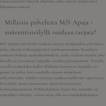
rentoutumiseen liittyviä ohjelmia, jotka tuovat työporukan
lähemmäs toisiaan.
Millaisia palveluita M/S Apaja -
sisävesiristeilyllä voidaan tarjota?
M/S Apajan risteilyillä voidaan tarjota monipuolisia palveluita,
jotka tekevät virkistyspäivästä unohtumattoman. Risteilyyn
voidaan yhdistää ruokailuelämyksiä, jotka voidaan nauttia joko
laivalla tai Savutuvan Apajalla risteilyn päätepisteessä. Tarjolla
voi olla esimerkiksi buffet-illallinen Savutuvan Apajalla tai
pientä tarjoilua laiva-matkalla rennon tunnelman
säilyttämiseksi. Lisäksi risteilyyn voidaan sisällyttää opastettuja
kierroksia, joissa tutustutaan alueen historiaan ja
luonnonkauneuteen. Viihdeohjelmat, kuten live-musiikki tai
teemalliset esitykset, voivat myös olla osa risteilykokemusta.