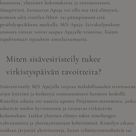
luonnosta, yhteisistä kokemuksista ja rentouttavasta
ilmapiiristä. Savutuvan Apaja voi olla osa tätä elämystä,
toimien sekä risteilyn lähtö- tai päätepisteenä että
pysähdyspaikkana matkalla. M/S Apaja -laivakuljetuksen
ansiosta vieraat voivat saapua Apajalle vesiteitse, lisäten
tapahtumaan ripauksen ainutlaatuisuutta.
Miten sisävesiristeily tukee
virkistyspäivän tavoitteita?
Sisävesiristeily M/S Apajalla tarjoaa mahdollisuuden irrottautua
arjen kiireistä ja keskittyä rentoutumiseen luonnon keskellä.
Risteilyn aikana voi nauttia upeista Päijänteen maisemista, jotka
edistävät mielen hyvinvointia ja tarjoavat virkistävän
kokemuksen. Lisäksi yhteinen elämys tukee tiimihengen
vahvistamista ja yhteistyötaitojen kehittämistä. Risteilyn aikana
voidaan järjestää aktiviteetteja, kuten ryhmäytymistehtäviä tai