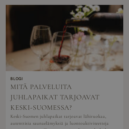
BLOGI
MITÄ PALVELUITA
JUHLAPAIKAT TARJOAVAT
KESKI-SUOMESSA?
Keski-Suomen juhlapaikat tarjoavat lähiruokaa,
autenttisia saunaelämyksiä ja luontoaktiviteetteja