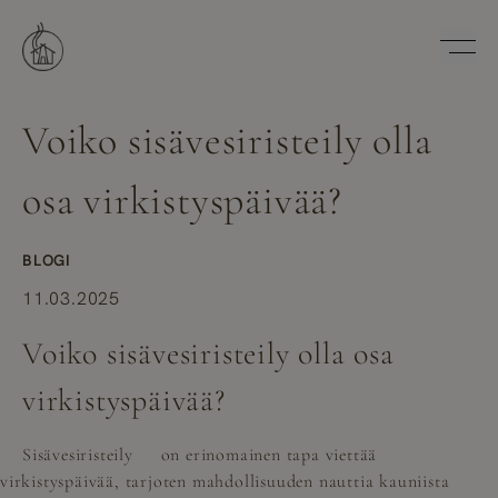
Hyppää
sisältöön
Savutuvan Apaja
Voiko sisävesiristeily olla
osa virkistyspäivää?
BLOGI
11.03.2025
Voiko sisävesiristeily olla osa
virkistyspäivää?
Sisävesiristeily
on erinomainen tapa viettää
virkistyspäivää, tarjoten mahdollisuuden nauttia kauniista