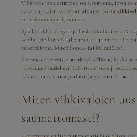
Vihkivalojen uusiminen on seremonia, jossa avio
sytyttää uuden kynttilän alkuperäisistä
vihkival
ja rakkauden uudistamista.
Symboliikka on syvä ja henkilökohtainen. Alkuper
symboloi yhteistä tulevaisuutta ja rakkauden v
vuosipäivinä, kuten hopea- tai kultahäissä.
Perinne on erityisen merkityksellinen, koska se
rakkauden uudelleen vahvistamiselle ja tulevais
juhlava tapahtuma perheen ja ystävien kanssa.
Miten vihkivalojen uus
saumattomasti?
Onnistunut yhdistäminen vaatii huolellista aik