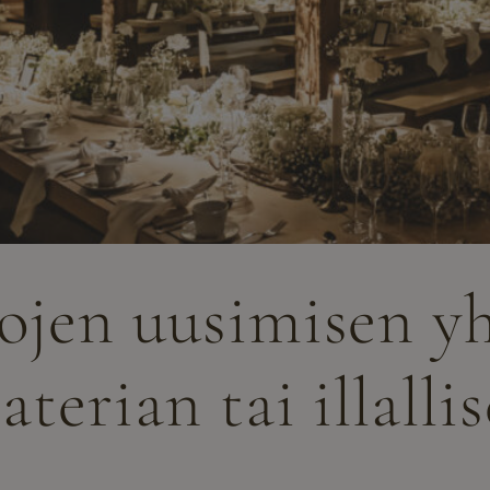
ojen uusimisen y
aterian tai illalli