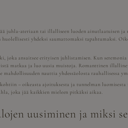
ä juhla-ateriaan tai illalliseen luoden ainutlaatuisen j
an huolellisesti yhdeksi saumattomaksi tapahtumaksi. Oik
i, joka ansaitsee erityisen juhlistamisen. Kun seremonia
stä matkaa ja luo uusia muistoja. Romanttinen illallinen
e mahdollisuuden nauttia yhdessäolosta rauhallisessa ym
kohtiin – oikeasta ajoituksesta ja tunnelman luomisesta
hla, joka jää kaikkien mieleen pitkäksi aikaa.
lojen uusiminen ja miksi se