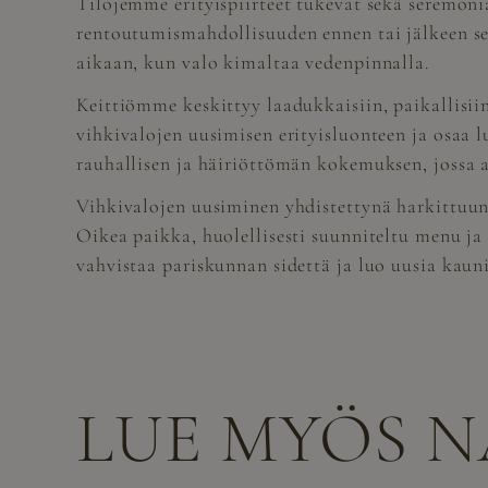
Tilojemme erityispiirteet tukevat sekä seremoni
rentoutumismahdollisuuden ennen tai jälkeen se
aikaan, kun valo kimaltaa vedenpinnalla.
Keittiömme keskittyy laadukkaisiin, paikallis
vihkivalojen uusimisen erityisluonteen ja osaa
rauhallisen ja häiriöttömän kokemuksen, jossa a
Vihkivalojen uusiminen yhdistettynä harkittuun 
Oikea paikka, huolellisesti suunniteltu menu ja
vahvistaa pariskunnan sidettä ja luo uusia kauni
LUE MYÖS 