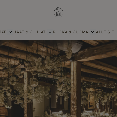
Savutuvan Apaja
MAT
HÄÄT & JUHLAT
RUOKA & JUOMA
ALUE & TI