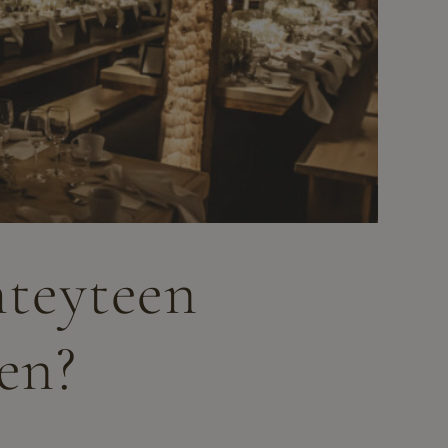
hteyteen
sen?