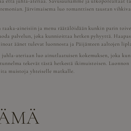
aa että juhla-ateriaa. Savusaunamme ja ulkoporealtaat ta
remonian. Järvimaisema luo romanttisen taustan vihkivalo
iin raaka-aineisiin ja menu räätälöidään kunkin parin 
 luoda palvelun, joka kunnioittaa hetken pyhyyttä. Haap
inoat äänet tulevat luonnosta ja Päijänteen aaltojen lipl
juhla-ateriaan luo ainutlaatuisen kokemuksen, joka kunn
 tunnelma tekevät tästä hetkestä ikimuistoisen. Luonnon r
ita muistoja yhteiselle matkalle.
NÄMÄ