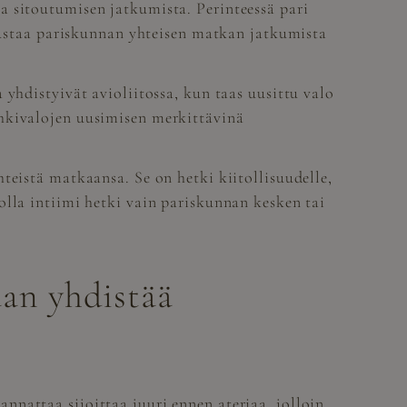
a sitoutumisen jatkumista. Perinteessä pari
edustaa pariskunnan yhteisen matkan jatkumista
yhdistyivät avioliitossa, kun taas uusittu valo
ihkivalojen uusimisen merkittävinä
teistä matkaansa. Se on hetki kiitollisuudelle,
olla intiimi hetki vain pariskunnan kesken tai
aan yhdistää
annattaa sijoittaa juuri ennen ateriaa, jolloin