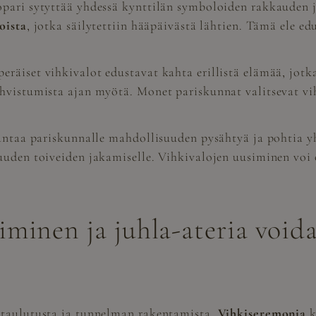
pari sytyttää yhdessä kynttilän symboloiden rakkauden j
oista
, jotka säilytettiin hääpäivästä lähtien. Tämä ele 
äiset vihkivalot edustavat kahta erillistä elämää, jotka 
ahvistumista ajan myötä. Monet pariskunnat valitsevat v
 antaa pariskunnalle mahdollisuuden pysähtyä ja pohtia yh
uuden toiveiden jakamiselle. Vihkivalojen uusiminen voi 
iminen ja juhla-ateria void
ataulutusta ja tunnelman rakentamista.
Vihkiseremonia
k