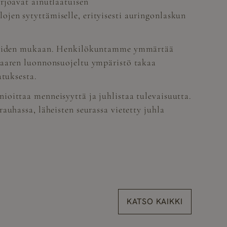
rjoavat ainutlaatuisen
jen sytyttämiselle, erityisesti auringonlaskun
toiveiden mukaan. Henkilökuntamme ymmärtää
asaaren luonnonsuojeltu ympäristö takaa
atuksesta.
ioittaa menneisyyttä ja juhlistaa tulevaisuutta.
auhassa, läheisten seurassa vietetty juhla
KATSO KAIKKI