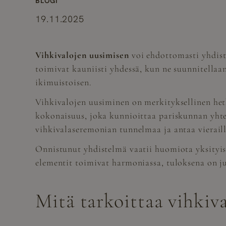
BLOGI
19.11.2025
Vihkivalojen uusimisen
voi ehdottomasti yhdistä
toimivat kauniisti yhdessä, kun ne suunnitella
ikimuistoisen.
Vihkivalojen uusiminen on merkityksellinen hetk
kokonaisuus, joka kunnioittaa pariskunnan yhtei
vihkivalaseremonian tunnelmaa ja antaa vieraill
Onnistunut yhdistelmä vaatii huomiota yksityis
elementit toimivat harmoniassa, tuloksena on ju
Mitä tarkoittaa vihkiva