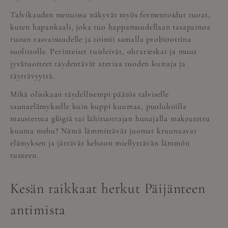
Talvikauden menuissa näkyvät myös fermentoidut ruoat,
kuten hapankaali, joka tuo happamuudellaan tasapainoa
ruoan rasvaisuudelle ja toimii samalla probioottina
suolistolle. Perinteiset ruisleivät, ohrarieskat ja muut
jyvätuotteet täydentävät ateriaa tuoden kuituja ja
täyttävyyttä.
Mikä olisikaan täydellisempi päätös talviselle
saunaelämykselle kuin kuppi kuumaa, puolukoilla
maustettua glögiä tai lähituottajan hunajalla makeutettu
kuuma mehu? Nämä lämmittävät juomat kruunaavat
elämyksen ja jättävät kehoon miellyttävän lämmön
tunteen.
Kesän raikkaat herkut Päijänteen
antimista