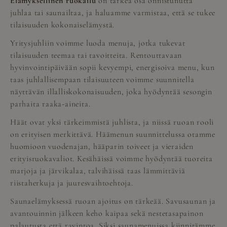
Elämyksellinen ruokailu
on tärkeä osa onnistunutta
juhlaa tai saunailtaa, ja haluamme varmistaa, että se tukee
tilaisuuden kokonaiselämystä.
Yritysjuhliin voimme luoda menuja, jotka tukevat
tilaisuuden teemaa tai tavoitteita. Rentouttavaan
hyvinvointipäivään sopii kevyempi, energisoiva menu, kun
taas juhlallisempaan tilaisuuteen voimme suunnitella
näyttävän illalliskokonaisuuden, joka hyödyntää sesongin
parhaita raaka-aineita.
Häät ovat yksi tärkeimmistä juhlista, ja niissä ruoan rooli
on erityisen merkittävä. Häämenun suunnittelussa otamme
huomioon vuodenajan, hääparin toiveet ja vieraiden
erityisruokavaliot. Kesähäissä voimme hyödyntää tuoreita
marjoja ja järvikalaa, talvihäissä taas lämmittäviä
riistaherkuja ja juuresvaihtoehtoja.
Saunaelämyksessä ruoan ajoitus on tärkeää. Savusaunan ja
avantouinnin jälkeen keho kaipaa sekä nestetasapainon
palautusta että ravintoa. Siksi saunamenuissa kiinnitämme