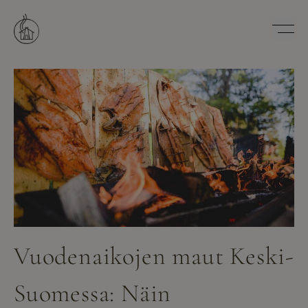
Hyppää
sisältöön
Savutuvan Apaja
Vuodenaikojen maut Keski-
Suomessa: Näin