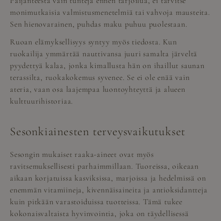
Päijänteestä vain tunteja ennen tarjoilua, ei tarvitse
monimutkaisia valmistusmenetelmiä tai vahvoja mausteita.
Sen hienovarainen, puhdas maku puhuu puolestaan.
Ruoan elämyksellisyys syntyy myös tiedosta. Kun
ruokailija ymmärtää nauttivansa juuri samalta järveltä
pyydettyä kalaa, jonka kimallusta hän on ihaillut saunan
terassilta, ruokakokemus syvenee. Se ei ole enää vain
ateria, vaan osa laajempaa luontoyhteyttä ja alueen
kulttuurihistoriaa.
Sesonkiainesten terveysvaikutukset
Sesongin mukaiset raaka-aineet ovat myös
ravitsemuksellisesti parhaimmillaan. Tuoreissa, oikeaan
aikaan korjatuissa kasviksissa, marjoissa ja hedelmissä on
enemmän vitamiineja, kivennäisaineita ja antioksidantteja
kuin pitkään varastoiduissa tuotteissa. Tämä tukee
kokonaisvaltaista hyvinvointia, joka on täydellisessä