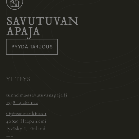
Savutuvan Apaja
PYYDÄ TARJOUS
Instagram
Pinterest
Facebook
YHTEYS
tunnelma@savutuvanapaja.fi
+358 14 262 022
Opinsaunankiuas 1
40820 Haapaniemi
Jyväskylä, Finland
—–