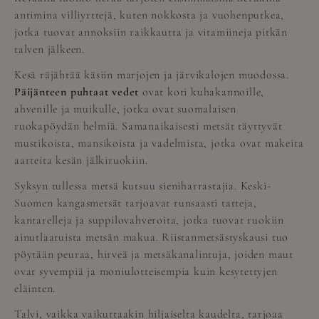
antimina villiyrttejä, kuten nokkosta ja vuohenputkea,
jotka tuovat annoksiin raikkautta ja vitamiineja pitkän
talven jälkeen.
Kesä räjähtää käsiin marjojen ja järvikalojen muodossa.
Päijänteen puhtaat vedet
ovat koti kuhakannoille,
ahvenille ja muikulle, jotka ovat suomalaisen
ruokapöydän helmiä. Samanaikaisesti metsät täyttyvät
mustikoista, mansikoista ja vadelmista, jotka ovat makeita
aarteita kesän jälkiruokiin.
Syksyn tullessa metsä kutsuu sieniharrastajia. Keski-
Suomen kangasmetsät tarjoavat runsaasti tatteja,
kantarelleja ja suppilovahveroita, jotka tuovat ruokiin
ainutlaatuista metsän makua. Riistanmetsästyskausi tuo
pöytään peuraa, hirveä ja metsäkanalintuja, joiden maut
ovat syvempiä ja moniulotteisempia kuin kesytettyjen
eläinten.
Talvi, vaikka vaikuttaakin hiljaiselta kaudelta, tarjoaa