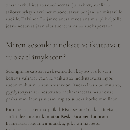
omat herkulliset raaka-aineensa. Juurekset, kaalit ja
säilötyt syksyn antimet muodostavat pohjan lämmittäville
ruoille. Talvinen Päijänne antaa myös antimia pilkkijöille,
jotka nostavat jään alta tuoretta kalaa ruokapöytään.
Miten sesonkiainekset vaikuttavat
ruokaelämykseen?
Sesonginmukaisten raaka-aineiden käyttö ei ole vain
kestävä valinta, vaan se vaikuttaa merkittävästi myös
ruoan makuun ja ravintoarvoon. Tuoreeltaan poimitussa,
pyydystetyssä tai nostetussa raaka-aineessa maut ovat
parhaimmillaan ja vitamiinipitoisuudet korkeimmillaan.
Kun ateria rakentuu paikallisista sesonkiraaka-aineista,
siitä tulee aito
makumatka Keski-Suomen luontoon
.
Esimerkiksi kesäinen muikku, joka on nostettu