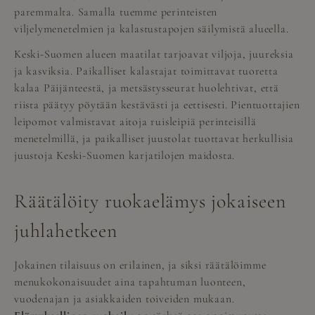
paremmalta. Samalla tuemme perinteisten
viljelymenetelmien ja kalastustapojen säilymistä alueella.
Keski-Suomen alueen maatilat tarjoavat viljoja, juureksia
ja kasviksia. Paikalliset kalastajat toimittavat tuoretta
kalaa Päijänteestä, ja metsästysseurat huolehtivat, että
riista päätyy pöytään kestävästi ja eettisesti. Pientuottajien
leipomot valmistavat aitoja ruisleipiä perinteisillä
menetelmillä, ja paikalliset juustolat tuottavat herkullisia
juustoja Keski-Suomen karjatilojen maidosta.
Räätälöity ruokaelämys jokaiseen
juhlahetkeen
Jokainen tilaisuus on erilainen, ja siksi räätälöimme
menukokonaisuudet aina tapahtuman luonteen,
vuodenajan ja asiakkaiden toiveiden mukaan.