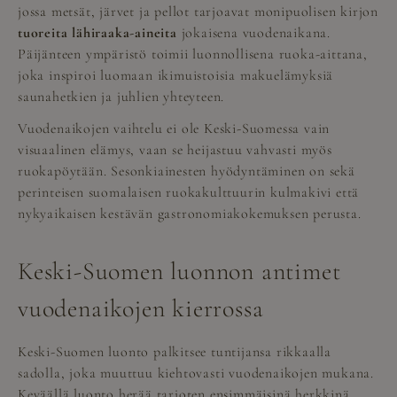
jossa metsät, järvet ja pellot tarjoavat monipuolisen kirjon
tuoreita lähiraaka-aineita
jokaisena vuodenaikana.
Päijänteen ympäristö toimii luonnollisena ruoka-aittana,
joka inspiroi luomaan ikimuistoisia makuelämyksiä
saunahetkien ja juhlien yhteyteen.
Vuodenaikojen vaihtelu ei ole Keski-Suomessa vain
visuaalinen elämys, vaan se heijastuu vahvasti myös
ruokapöytään. Sesonkiainesten hyödyntäminen on sekä
perinteisen suomalaisen ruokakulttuurin kulmakivi että
nykyaikaisen kestävän gastronomiakokemuksen perusta.
Keski-Suomen luonnon antimet
vuodenaikojen kierrossa
Keski-Suomen luonto palkitsee tuntijansa rikkaalla
sadolla, joka muuttuu kiehtovasti vuodenaikojen mukana.
Keväällä luonto herää tarjoten ensimmäisinä herkkinä