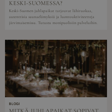
KESKI-SUOMESSA?
Keski-Suomen juhlapaikat tarjoavat lähiruokaa,
autenttisia saunaelämyksiä ja luontoaktiviteetteja
järvimaisemissa. Tutustu monipuolisiin palveluihin.
BLOGI
MITKÄ JUHLAPAIKAT SOPIVAT