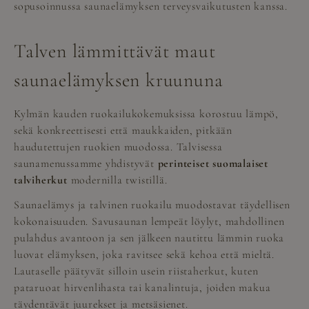
sopusoinnussa saunaelämyksen terveysvaikutusten kanssa.
Talven lämmittävät maut
saunaelämyksen kruununa
Kylmän kauden ruokailukokemuksissa korostuu lämpö,
sekä konkreettisesti että maukkaiden, pitkään
haudutettujen ruokien muodossa. Talvisessa
saunamenussamme yhdistyvät
perinteiset suomalaiset
talviherkut
modernilla twistillä.
Saunaelämys ja talvinen ruokailu muodostavat täydellisen
kokonaisuuden. Savusaunan lempeät löylyt, mahdollinen
pulahdus avantoon ja sen jälkeen nautittu lämmin ruoka
luovat elämyksen, joka ravitsee sekä kehoa että mieltä.
Lautaselle päätyvät silloin usein riistaherkut, kuten
pataruoat hirvenlihasta tai kanalintuja, joiden makua
täydentävät juurekset ja metsäsienet.