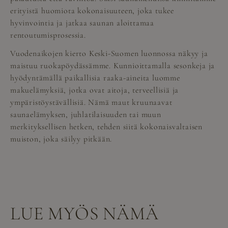
erityistä huomiota kokonaisuuteen, joka tukee
hyvinvointia ja jatkaa saunan aloittamaa
rentoutumisprosessia.
Vuodenaikojen kierto Keski-Suomen luonnossa näkyy ja
maistuu ruokapöydässämme. Kunnioittamalla sesonkeja ja
hyödyntämällä paikallisia raaka-aineita luomme
makuelämyksiä, jotka ovat aitoja, terveellisiä ja
ympäristöystävällisiä. Nämä maut kruunaavat
saunaelämyksen, juhlatilaisuuden tai muun
merkityksellisen hetken, tehden siitä kokonaisvaltaisen
muiston, joka säilyy pitkään.
LUE MYÖS NÄMÄ