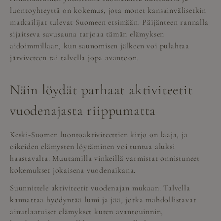
luontoyhteyttä on kokemus, jota monet kansainvälisetkin
matkailijat tulevat Suomeen etsimään. Päijänteen rannalla
sijaitseva savusauna tarjoaa tämän elämyksen
aidoimmillaan, kun saunomisen jälkeen voi pulahtaa
järviveteen tai talvella jopa avantoon.
Näin löydät parhaat aktiviteetit
vuodenajasta riippumatta
Keski-Suomen luontoaktiviteettien kirjo on laaja, ja
oikeiden elämysten löytäminen voi tuntua aluksi
haastavalta. Muutamilla vinkeillä varmistat onnistuneet
kokemukset jokaisena vuodenaikana.
Suunnittele aktiviteetit vuodenajan mukaan. Talvella
kannattaa hyödyntää lumi ja jää, jotka mahdollistavat
ainutlaatuiset elämykset kuten avantouinnin,