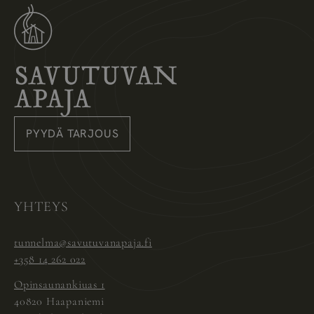
Savutuvan Apaja
PYYDÄ TARJOUS
Instagram
Pinterest
Facebook
YHTEYS
tunnelma@savutuvanapaja.fi
+358 14 262 022
Opinsaunankiuas 1
40820 Haapaniemi