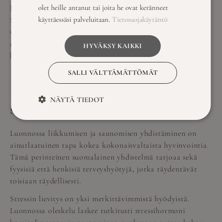
olet heille antanut tai joita he ovat keränneet
lämmittävät saunan lempeät löylyt kehoa ja mieltä.
käyttäessäsi palveluitaan.
Tietosuojakäytäntö
Savusaunan erityinen tunnelma, puun tuoksu ja hämärä
valaistus luovat ainutlaatuisen kokemuksen, joka
täydentää päivän luontoelämykset kokonaisvaltaiseksi
HYVÄKSY KAIKKI
hyvinvoinniksi.
SALLI VÄLTTÄMÄTTÖMÄT
Miksi yhdistää luontoaktiviteetit
NÄYTÄ TIEDOT
saunaelämykseen?
Luonnossa liikkumisen ja saunomisen yhdistäminen on
ainutlaatuinen tapa kokea kokonaisvaltaista hyvinvointia.
Tämä perinteinen suomalainen yhdistelmä tarjoaa sekä
fyysisiä että henkisiä terveyshyötyjä, jotka täydentävät
toisiaan täydellisesti.
Stressin lievitys on yksi merkittävimmistä hyödyistä.
Luonnossa oleskelu laskee tutkitusti stressihormoni