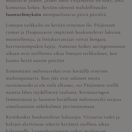
muuttuvat jälleen. Jäiden lähtö Päijänteeltä on näky, joka
kannattaa kokea. Kevään edetessä mahdollisuudet
luontoelämyksiin
monipuolistuvat päivä päivältä.
Lintujen tarkkailu on kevään erityinen ilo. Päijänteen
rannat ja Haapasaaren ympäristö houkuttelevat lukuisia
muuttolintuja, ja lintuharrastajat voivat bongata
harvinaisempiakin lajeja. Aamuiset hetket auringonnousun
aikaan ovat otollisinta aikaa lintujen tarkkailuun, kun
luonto herää uuteen päivään.
Ensimmäiset melontaretket ovat keväällä erityisen
mieleenpainuvia. Kun jäät ovat sulaneet mutta
turistisesonki ei ole vielä alkanut, voi Päijänteen vesillä
nauttia lähes täydellisestä rauhasta. Kevätauringon
lämmittäessä ja luonnon heräillessä melontaretki tarjoaa
ainutlaatuisen näkökulman järvimaisemaan.
Kevätkosket houkuttelevat kalastajia. Virtaavat vedet ja
kalojen aktiivisuus tekevät keväästä otollista aikaa
kalaonnelle. Luontoheräämisen retket puolestaan