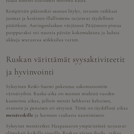
saada kenties illalliseksi tuoretta kalaa.
Kesäpäivän päätteeksi saunan löylyt, terassin raikkaat
juomat ja kesäinen illallismenu tarjoavat täydellisen
päätöksen. Auringonlaskun värjätessä Päijänteen pintaa
purppuraksi voi nauttia päivän kokemuksista ja ladata
akkuja seuraavaa seikkailua varten.
Ruskan värittämät syysaktiviteetit
ja hyvinvointi
Syksyinen Keski-Suomi pukeutuu uskomattomiin
värisävyihin. Ruska-aika on monien mielestä vuoden
kauneinta aikaa, jolloin metsät hehkuvat keltaisen,
oranssin ja punaisen eri sävyissä. Tämä on täydellistä aikaa
metsäretkille
ja luonnon rauhasta nauttimiseen.
Syksyiset metsäretket Haapasaaren ympäristössä tarjoavat
elämyksiä kaikille aisteille. Ruskan värien ihailu, raikas