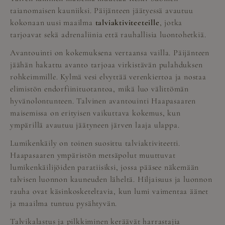
taianomaisen kauniiksi. Päijänteen jäätyessä avautuu
kokonaan uusi maailma
talviaktiviteeteille
, jotka
tarjoavat sekä adrenaliinia että rauhallisia luontohetkiä.
Avantouinti on kokemuksena vertaansa vailla. Päijänteen
jäähän hakattu avanto tarjoaa virkistävän pulahduksen
rohkeimmille. Kylmä vesi elvyttää verenkiertoa ja nostaa
elimistön endorfiinituotantoa, mikä luo välittömän
hyvänolontunteen. Talvinen avantouinti Haapasaaren
maisemissa on erityisen vaikuttava kokemus, kun
ympärillä avautuu jäätyneen järven laaja ulappa.
Lumikenkäily on toinen suosittu talviaktiviteetti.
Haapasaaren ympäristön metsäpolut muuttuvat
lumikenkäilijöiden paratiisiksi, jossa pääsee näkemään
talvisen luonnon kauneuden läheltä. Hiljaisuus ja luonnon
rauha ovat käsinkosketeltavia, kun lumi vaimentaa äänet
ja maailma tuntuu pysähtyvän.
Talvikalastus ja pilkkiminen keräävät harrastajia