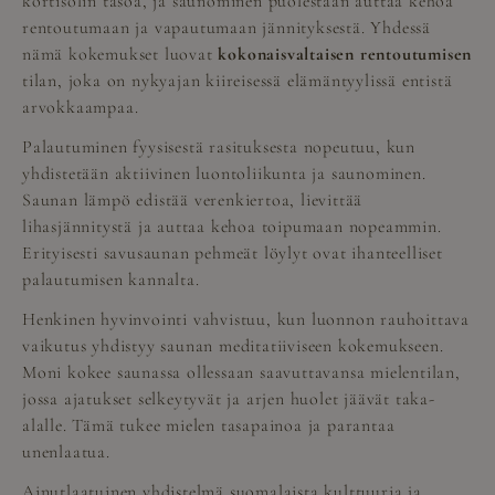
kortisolin tasoa, ja saunominen puolestaan auttaa kehoa
rentoutumaan ja vapautumaan jännityksestä. Yhdessä
nämä kokemukset luovat
kokonaisvaltaisen rentoutumisen
tilan, joka on nykyajan kiireisessä elämäntyylissä entistä
arvokkaampaa.
Palautuminen fyysisestä rasituksesta nopeutuu, kun
yhdistetään aktiivinen luontoliikunta ja saunominen.
Saunan lämpö edistää verenkiertoa, lievittää
lihasjännitystä ja auttaa kehoa toipumaan nopeammin.
Erityisesti savusaunan pehmeät löylyt ovat ihanteelliset
palautumisen kannalta.
Henkinen hyvinvointi vahvistuu, kun luonnon rauhoittava
vaikutus yhdistyy saunan meditatiiviseen kokemukseen.
Moni kokee saunassa ollessaan saavuttavansa mielentilan,
jossa ajatukset selkeytyvät ja arjen huolet jäävät taka-
alalle. Tämä tukee mielen tasapainoa ja parantaa
unenlaatua.
Ainutlaatuinen yhdistelmä suomalaista kulttuuria ja