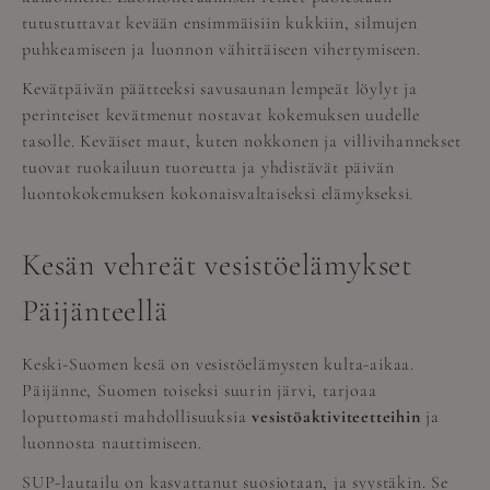
tutustuttavat kevään ensimmäisiin kukkiin, silmujen
puhkeamiseen ja luonnon vähittäiseen vihertymiseen.
Kevätpäivän päätteeksi savusaunan lempeät löylyt ja
perinteiset kevätmenut nostavat kokemuksen uudelle
tasolle. Keväiset maut, kuten nokkonen ja villivihannekset
tuovat ruokailuun tuoreutta ja yhdistävät päivän
luontokokemuksen kokonaisvaltaiseksi elämykseksi.
Kesän vehreät vesistöelämykset
Päijänteellä
Keski-Suomen kesä on vesistöelämysten kulta-aikaa.
Päijänne, Suomen toiseksi suurin järvi, tarjoaa
loputtomasti mahdollisuuksia
vesistöaktiviteetteihin
ja
luonnosta nauttimiseen.
SUP-lautailu on kasvattanut suosiotaan, ja syystäkin. Se