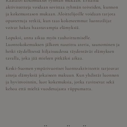
Räätälöi kokemukset ryhmän mukaan. Erilaisia
aktiviteetteja voidaan sovittaa ryhmän toiveiden, kunnon
ja kokemustason mukaan. Aloittelijoille voidaan tarjota
opastettuja retkiä, kun taas kokeneemmat luontoilijat
voivat hakea haastavampia elämyksiä.
Lopuksi, anna aikaa myös rauhoittumiselle.
Luontokokemuksen jälkeen nautittu ateria, saunominen ja
hetki täydellisessä hiljaisuudessa täydentävät elämyksen
tavalla, joka jää mieleen pitkäksi aikaa.
Keski-Suomen ympärivuotiset luontoaktiviteetit tarjoavat
aitoja elämyksiä jokaiseen makuun. Kun yhdistät luonnon
ja hyvinvoinnin, luot kokemuksia, jotka ravitsevat sekä
kehoa että mieltä vuodenajasta riippumatta.