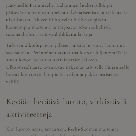
jäätyneelle Päijänteelle. Kalaonnen lisäksi pilkkijät
pääsevät nauttimaan upeista talvimaisemista ja raikkaasta
ulkoilmasta. Alueen hiihtoreitit kulkevat pitkin
kauneimpia maisemia ja tarjoavat sekä rauhallista
tasamaahiihtoa että vauhdikkaita laskuja.
Talvisen ulkoilupäivän jälkeen mikään ei voita lämmintä
savusaunaa. Perinteinen savusauna kutsuu hiljentymään ja
antaa kehon palautua aktiviteettien jälkeen.
Ulkoporealtaasta avautuvat näkymät talviselle Päijänteelle
luovat kontrastin lämpimän veden ja pakkasmaiseman
välillä.
Kevään heräävä luonto, virkistäviä
aktiviteetteja
Kun luonto herää kevääseen, Keski-Suomen maisemat