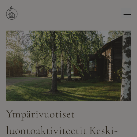
Hyppää
sisältöön
Savutuvan Apaja
Ympärivuotiset
luontoaktiviteetit Keski-