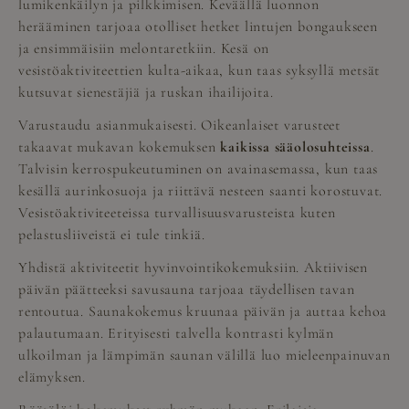
lumikenkäilyn ja pilkkimisen. Keväällä luonnon
herääminen tarjoaa otolliset hetket lintujen bongaukseen
ja ensimmäisiin melontaretkiin. Kesä on
vesistöaktiviteettien kulta-aikaa, kun taas syksyllä metsät
kutsuvat sienestäjiä ja ruskan ihailijoita.
Varustaudu asianmukaisesti. Oikeanlaiset varusteet
takaavat mukavan kokemuksen
kaikissa sääolosuhteissa
.
Talvisin kerrospukeutuminen on avainasemassa, kun taas
kesällä aurinkosuoja ja riittävä nesteen saanti korostuvat.
Vesistöaktiviteeteissa turvallisuusvarusteista kuten
pelastusliiveistä ei tule tinkiä.
Yhdistä aktiviteetit hyvinvointikokemuksiin. Aktiivisen
päivän päätteeksi savusauna tarjoaa täydellisen tavan
rentoutua. Saunakokemus kruunaa päivän ja auttaa kehoa
palautumaan. Erityisesti talvella kontrasti kylmän
ulkoilman ja lämpimän saunan välillä luo mieleenpainuvan
elämyksen.