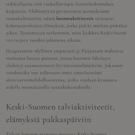
seikkailijoita että rauhallisempia luontokokemuksia
kaipaavia. Yhdistettynä perinteiseen suomalaiseen
saunakulttuuriin, nämä
luontoaktiviteetit
tarjoavat
kokonaisvaltaisia elämyksiä, jotka jäävät mieleen pitkäksi
aikaa. Tutustutaan tarkemmin, mitä kaikkea Keski-Suomi
voi tarjota vuoden jokaisena aikana.
Haapasaaren idyllinen ympäristö ja Päijänteen mahtavat
maisemat luovat puitteet, joissa luonnon läheisyys
yhdistyy saumattomasti hyvinvointielämyksiin. Jokainen
vuodenaika tuo tullessaan omat ainutlaatuiset
aktiviteettimahdollisuutensa, jotka voidaan kruunata
aidolla suomalaisella saunakokemuksella.
Keski-Suomen talviaktiviteetit,
elämyksiä pakkaspäiviin
Talven luminen maisema muuttaa Keski-Suomen