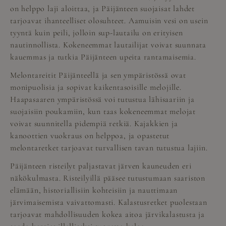
on helppo laji aloittaa, ja Päijänteen suojaisat lahdet
tarjoavat ihanteelliset olosuhteet. Aamuisin vesi on usein
tyyntä kuin peili, jolloin sup-lautailu on erityisen
nautinnollista. Kokeneemmat lautailijat voivat suunnata
kauemmas ja tutkia Päijänteen upeita rantamaisemia.
Melontareitit Päijänteellä ja sen ympäristössä ovat
monipuolisia ja sopivat kaikentasoisille melojille.
Haapasaaren ympäristössä voi tutustua lähisaariin ja
suojaisiin poukamiin, kun taas kokeneemmat melojat
voivat suunnitella pidempiä retkiä. Kajakkien ja
kanoottien vuokraus on helppoa, ja opastetut
melontaretket tarjoavat turvallisen tavan tutustua lajiin.
Päijänteen risteilyt paljastavat järven kauneuden eri
näkökulmasta. Risteilyillä pääsee tutustumaan saariston
elämään, historiallisiin kohteisiin ja nauttimaan
järvimaisemista vaivattomasti. Kalastusretket puolestaan
tarjoavat mahdollisuuden kokea aitoa järvikalastusta ja