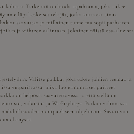
yiskohtiin. Tärkeintä on luoda tapahtuma, joka tukee
käymme läpi keskeiset tekijät, jotka auttavat sinua
 haluat saavuttaa ja millainen tunnelma sopii parhaiten
rjoilun ja viihteen valintaan. Jokainen näistä osa-alueista
estelyihin. Valitse paikka, joka tukee juhlien teemaa ja
niissa ympäristössä, mikä luo erinomaiset puitteet
aikka on helposti saavutettavissa ja että siellä on
änentoisto, valaistus ja Wi-Fi-yhteys. Paikan valinnassa
 ja mahdollisuuden monipuoliseen ohjelmaan. Savutuvan
onta elämystä.