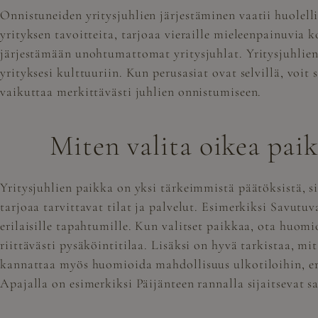
Onnistuneiden
yritysjuhlien järjestäminen
vaatii huolell
yrityksen tavoitteita, tarjoaa vieraille mieleenpainuvia 
järjestämään unohtumattomat yritysjuhlat. Yritysjuhlien 
yrityksesi kulttuuriin. Kun perusasiat ovat selvillä, voit
vaikuttaa merkittävästi juhlien onnistumiseen.
Miten valita oikea paik
Yritysjuhlien paikka on yksi tärkeimmistä päätöksistä, s
tarjoaa tarvittavat tilat ja palvelut. Esimerkiksi Savutu
erilaisille tapahtumille. Kun valitset paikkaa, ota huomio
riittävästi pysäköintitilaa. Lisäksi on hyvä tarkistaa, mi
kannattaa myös huomioida mahdollisuus ulkotiloihin, eri
Apajalla on esimerkiksi Päijänteen rannalla sijaitsevat 