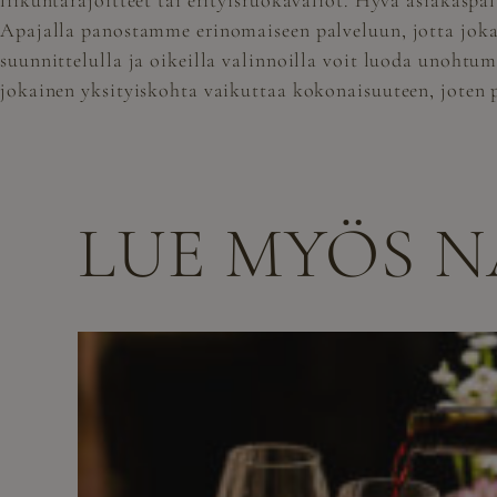
liikuntarajoitteet tai erityisruokavaliot. Hyvä asiakasp
Apajalla panostamme erinomaiseen palveluun, jotta jokain
suunnittelulla ja oikeilla valinnoilla voit luoda unohtum
jokainen yksityiskohta vaikuttaa kokonaisuuteen, joten p
LUE MYÖS 