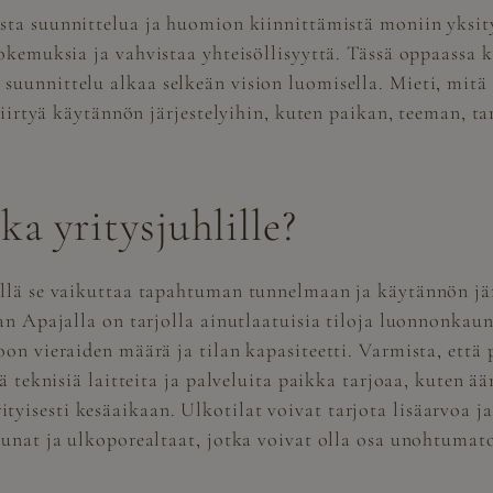
ista suunnittelua ja huomion kiinnittämistä moniin yksit
kokemuksia ja vahvistaa yhteisöllisyyttä. Tässä oppaassa 
suunnittelu alkaa selkeän vision luomisella. Mieti, mitä
 siirtyä käytännön järjestelyihin, kuten paikan, teeman, ta
ka yritysjuhlille?
illä se vaikuttaa tapahtuman tunnelmaan ja käytännön järj
van Apajalla on tarjolla ainutlaatuisia tiloja luonnonkau
on vieraiden määrä ja tilan kapasiteetti. Varmista, että p
tä teknisiä laitteita ja palveluita paikka tarjoaa, kuten ä
tyisesti kesäaikaan. Ulkotilat voivat tarjota lisäarvoa
saunat ja ulkoporealtaat, jotka voivat olla osa unohtumat