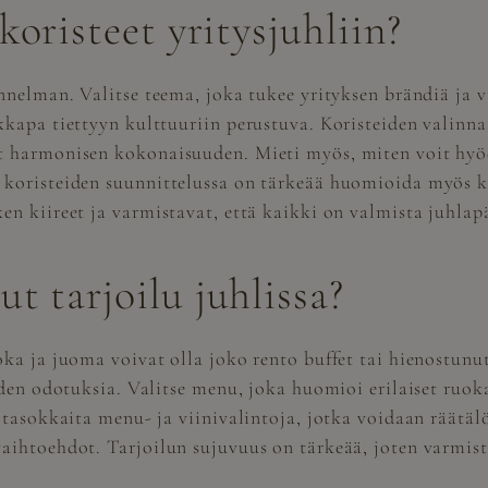
koristeet yritysjuhliin?
unnelman. Valitse teema, joka tukee yrityksen brändiä ja 
kkapa tiettyyn kulttuuriin perustuva. Koristeiden valinna
t harmonisen kokonaisuuden. Mieti myös, miten voit hyöd
 koristeiden suunnittelussa on tärkeää huomioida myös k
en kiireet ja varmistavat, että kaikki on valmista juhlap
t tarjoilu juhlissa?
ka ja juoma voivat olla joko rento buffet tai hienostunut 
iden odotuksia. Valitse menu, joka huomioi erilaiset ruok
a tasokkaita menu- ja viinivalintoja, jotka voidaan räät
aihtoehdot. Tarjoilun sujuvuus on tärkeää, joten varmista