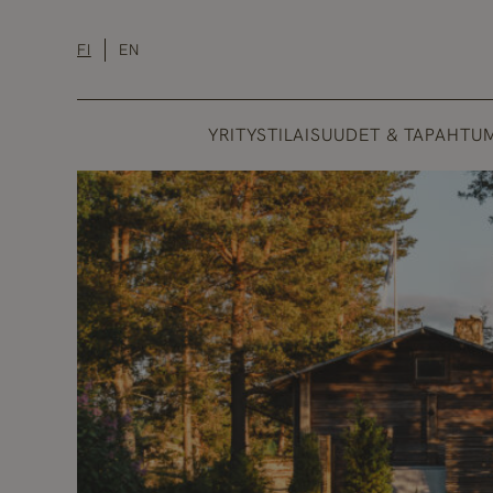
Hyppää
sisältöön
FI
EN
YRITYSTILAISUUDET & TAPAHTU