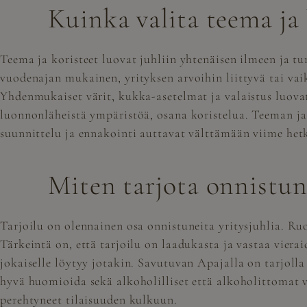
Kuinka valita teema ja 
Teema ja koristeet luovat juhliin yhtenäisen ilmeen ja t
vuodenajan mukainen, yrityksen arvoihin liittyvä tai vai
Yhdenmukaiset värit, kukka-asetelmat ja valaistus luova
luonnonläheistä ympäristöä, osana koristelua. Teeman ja
suunnittelu ja ennakointi auttavat välttämään viime hetk
Miten tarjota onnistunu
Tarjoilu on olennainen osa onnistuneita yritysjuhlia. Ruo
Tärkeintä on, että tarjoilu on laadukasta ja vastaa viera
jokaiselle löytyy jotakin. Savutuvan Apajalla on tarjoll
hyvä huomioida sekä alkoholilliset että alkoholittomat v
perehtyneet tilaisuuden kulkuun.