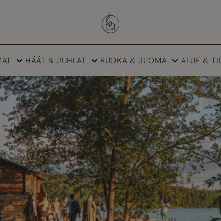
Savutuvan Apaja
MAT
HÄÄT & JUHLAT
RUOKA & JUOMA
ALUE & TI