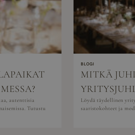
BLOGI
HLAPAIKAT
MITKÄ JUH
OMESSA?
YRITYSJUH
aa, autenttisia
Löydä täydellinen yri
maisemissa. Tutustu
saaristokohteet ja mod