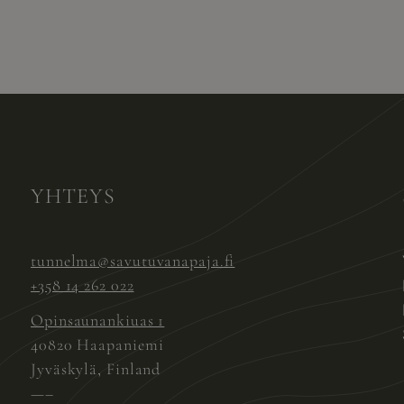
YHTEYS
tunnelma@savutuvanapaja.fi
+358 14 262 022
Opinsaunankiuas 1
40820 Haapaniemi
Jyväskylä, Finland
—–