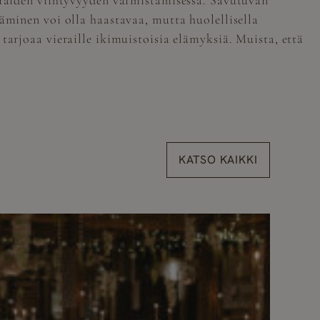
ieraiden viihtyvyyden varmistamisessa. Savutuvan
täminen voi olla haastavaa, mutta huolellisella
tarjoaa vieraille ikimuistoisia elämyksiä. Muista, että
KATSO KAIKKI