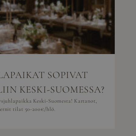
LAPAIKAT SOPIVAT
LIIN KESKI-SUOMESSA?
tysjuhlapaikka Keski-Suomesta! Kartanot,
ernit tilat 50-200€/hlö.