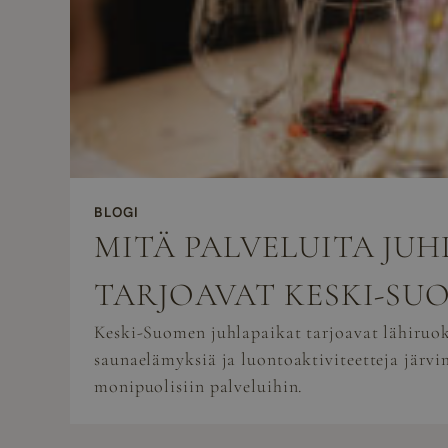
BLOGI
MITÄ PALVELUITA JU
TARJOAVAT KESKI-SU
Keski-Suomen juhlapaikat tarjoavat lähiruok
saunaelämyksiä ja luontoaktiviteetteja järvi
monipuolisiin palveluihin.