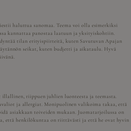
viestii haluttua sanomaa. Teema voi olla esimerkiksi
ssa kannattaa panostaa laatuun ja yksityiskohtiin.
yntää tilan erityispiirteitä, kuten Savutuvan Apajan
äytännön seikat, kuten budjetti ja aikataulu. Hyvä
äivänä.
illallinen, riippuen juhlien luonteesta ja teemasta.
avaliot ja allergiat. Monipuolinen valikoima takaa, että
älöidä asiakkaan toiveiden mukaan. Juomatarjoilussa on
, että henkilökuntaa on riittävästi ja että he ovat hyvin