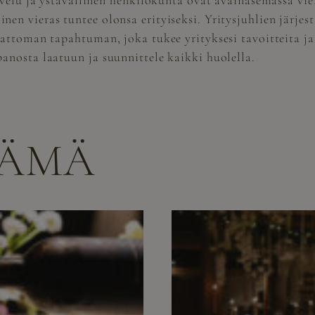
alvelu ja ystävällinen henkilökunta ovat avainasemassa v
en vieras tuntee olonsa erityiseksi. Yritysjuhlien järjes
attoman tapahtuman, joka tukee yrityksesi tavoitteita ja 
anosta laatuun ja suunnittele kaikki huolella.
NÄMÄ