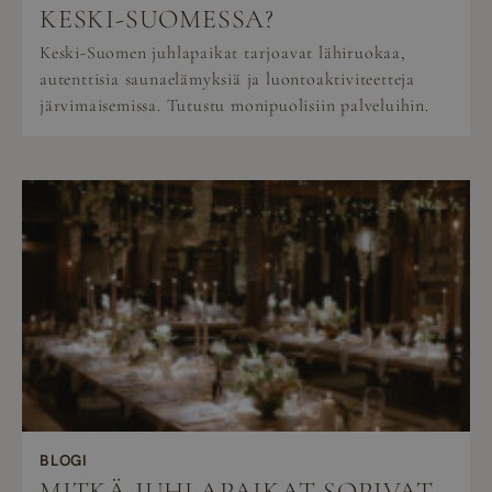
KESKI-SUOMESSA?
Keski-Suomen juhlapaikat tarjoavat lähiruokaa,
autenttisia saunaelämyksiä ja luontoaktiviteetteja
järvimaisemissa. Tutustu monipuolisiin palveluihin.
BLOGI
MITKÄ JUHLAPAIKAT SOPIVAT