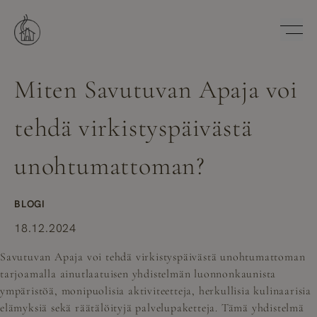
Hyppää
sisältöön
Savutuvan Apaja
Miten Savutuvan Apaja voi
tehdä virkistyspäivästä
unohtumattoman?
BLOGI
18.12.2024
Savutuvan Apaja voi tehdä virkistyspäivästä unohtumattoman
tarjoamalla ainutlaatuisen yhdistelmän luonnonkaunista
ympäristöä, monipuolisia aktiviteetteja, herkullisia kulinaarisia
elämyksiä sekä räätälöityjä palvelupaketteja. Tämä yhdistelmä