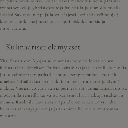
yritysten keskuudessa. Ne tarjoavat mahdollisuuden parantaa
ryhmähenkeä ja yhteistyötaitoja hauskalla ja rennolla tavalla.
Lisäksi Savutuvan Apajalla voi järjestää erilaisia työpajoja ja
kursseja, jotka tarjoavat uusia oppimiskokemuksia ja
inspiraatiota.
Kulinaariset elämykset
Yksi Savutuvan Apajan suurimmista vetonauloista on sen
kulinaariset elämykset. Paikan keittiö tarjoaa herkullisia ruokia,
jotka valmistetaan paikallisista ja sesongin mukaisista raaka-
aineista. Tämä takaa, että jokainen ateria on tuore ja täynnä
makua. Vieraat voivat nauttia perinteisistä suomalaisista ruoista
modernilla twistillä tai valita kansainvälisiä makuja sisältävän
menun. Ruokailu Savutuvan Apajalla on aina elämys, joka
kruunaa virkistyspäivän ja jättää vieraille unohtumattoman
muiston.