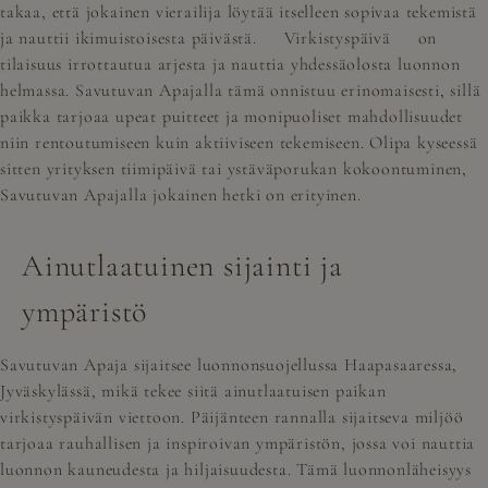
takaa, että jokainen vierailija löytää itselleen sopivaa tekemistä
ja nauttii ikimuistoisesta päivästä.
Virkistyspäivä
on
tilaisuus irrottautua arjesta ja nauttia yhdessäolosta luonnon
helmassa. Savutuvan Apajalla tämä onnistuu erinomaisesti, sillä
paikka tarjoaa upeat puitteet ja monipuoliset mahdollisuudet
niin rentoutumiseen kuin aktiiviseen tekemiseen. Olipa kyseessä
sitten yrityksen tiimipäivä tai ystäväporukan kokoontuminen,
Savutuvan Apajalla jokainen hetki on erityinen.
Ainutlaatuinen sijainti ja
ympäristö
Savutuvan Apaja sijaitsee luonnonsuojellussa Haapasaaressa,
Jyväskylässä, mikä tekee siitä ainutlaatuisen paikan
virkistyspäivän viettoon. Päijänteen rannalla sijaitseva miljöö
tarjoaa rauhallisen ja inspiroivan ympäristön, jossa voi nauttia
luonnon kauneudesta ja hiljaisuudesta. Tämä luonnonläheisyys