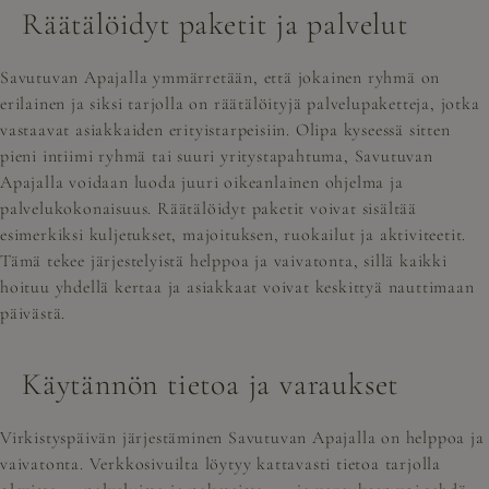
Räätälöidyt paketit ja palvelut
Savutuvan Apajalla ymmärretään, että jokainen ryhmä on
erilainen ja siksi tarjolla on räätälöityjä palvelupaketteja, jotka
vastaavat asiakkaiden erityistarpeisiin. Olipa kyseessä sitten
pieni intiimi ryhmä tai suuri yritystapahtuma, Savutuvan
Apajalla voidaan luoda juuri oikeanlainen ohjelma ja
palvelukokonaisuus. Räätälöidyt paketit voivat sisältää
esimerkiksi kuljetukset, majoituksen, ruokailut ja aktiviteetit.
Tämä tekee järjestelyistä helppoa ja vaivatonta, sillä kaikki
hoituu yhdellä kertaa ja asiakkaat voivat keskittyä nauttimaan
päivästä.
Käytännön tietoa ja varaukset
Virkistyspäivän järjestäminen Savutuvan Apajalla on helppoa ja
vaivatonta. Verkkosivuilta löytyy kattavasti tietoa tarjolla