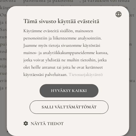
olevista
palveluista ja paketeista
, ja varauksen voi tehdä
kätevästi verkossa tai ottamalla yhteyttä
asiakaspalveluun
.
On suositeltavaa tehdä varaus hyvissä ajoin, jotta kaikki toiveet
Tämä sivusto käyttää evästeitä
ja tarpeet voidaan huomioida parhaalla mahdollisella tavalla.
Savutuvan Apajalla on myös mahdollista järjestää
Käytämme evästeitä sisällön, mainosten
FINNISH
tutustumiskäynti, jolloin voi paikan päällä nähdä, millaiset
personointiin ja liikenteemme analysointiin.
ENGLISH
puitteet ja mahdollisuudet ovat tarjolla. Yhteenvetona voidaan
Jaamme myös tietoja sivustomme käytöstäsi
todeta, että Savutuvan Apaja tarjoaa täydelliset puitteet
mainos- ja analytiikkakumppaneidemme kanssa,
unohtumattoman virkistyspäivän viettoon. Sen ainutlaatuinen
jotka voivat yhdistää ne muihin tietoihin, jotka
sijainti, monipuoliset aktiviteetit, herkulliset
olet heille antanut tai joita he ovat keränneet
ruokailumahdollisuudet ja räätälöidyt palvelut tekevät siitä
käyttäessäsi palveluitaan.
Tietosuojakäytäntö
erinomaisen valinnan kaikille, jotka haluavat irrottautua arjesta
ja nauttia ikimuistoisesta päivästä luonnon helmassa.
HYVÄKSY KAIKKI
SALLI VÄLTTÄMÄTTÖMÄT
NÄYTÄ TIEDOT
LUE MYÖS NÄMÄ