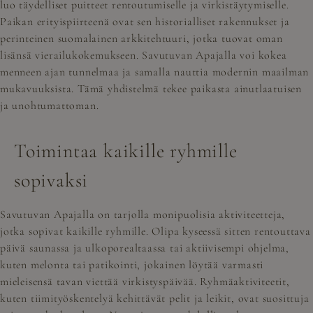
luo täydelliset puitteet rentoutumiselle ja virkistäytymiselle.
Paikan erityispiirteenä ovat sen historialliset rakennukset ja
perinteinen suomalainen arkkitehtuuri, jotka tuovat oman
lisänsä vierailukokemukseen. Savutuvan Apajalla voi kokea
menneen ajan tunnelmaa ja samalla nauttia modernin maailman
mukavuuksista. Tämä yhdistelmä tekee paikasta ainutlaatuisen
ja unohtumattoman.
Toimintaa kaikille ryhmille
sopivaksi
Savutuvan Apajalla on tarjolla monipuolisia aktiviteetteja,
jotka sopivat kaikille ryhmille. Olipa kyseessä sitten rentouttava
päivä saunassa ja ulkoporealtaassa tai aktiivisempi ohjelma,
kuten melonta tai patikointi, jokainen löytää varmasti
mieleisensä tavan viettää virkistyspäivää. Ryhmäaktiviteetit,
kuten tiimityöskentelyä kehittävät pelit ja leikit, ovat suosittuja