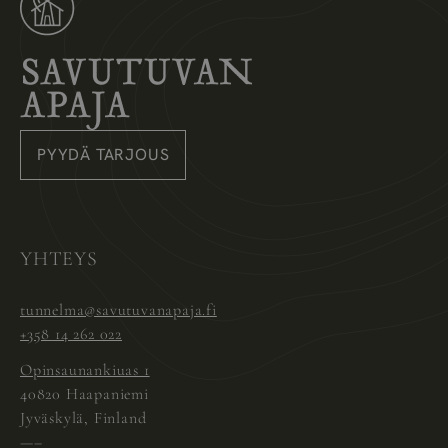
Savutuvan Apaja
PYYDÄ TARJOUS
Instagram
Pinterest
Facebook
YHTEYS
tunnelma@savutuvanapaja.fi
+358 14 262 022
Opinsaunankiuas 1
40820 Haapaniemi
Jyväskylä, Finland
—–