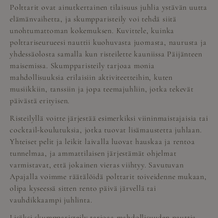
Polttarit ovat ainutkertainen tilaisuus juhlia ystävän uutta
elämänvaihetta, ja skumpparisteily voi tehdä siitä
unohtumattoman kokemuksen. Kuvittele, kuinka
polttariseurueesi nauttii kuohuvasta juomasta, naurusta ja
yhdessäolosta samalla kun risteilette kauniissa Päijänteen
maisemissa. Skumpparisteily tarjoaa monia
mahdollisuuksia erilaisiin aktiviteetteihin, kuten
musiikkiin, tanssiin ja jopa teemajuhliin, jotka tekevät
päivästä erityisen.
Risteilyllä voitte järjestää esimerkiksi viininmaistajaisia tai
cocktail-koulutuksia, jotka tuovat lisämaustetta juhlaan.
Yhteiset pelit ja leikit laivalla luovat hauskaa ja rentoa
tunnelmaa, ja ammattilaisen järjestämät ohjelmat
varmistavat, että jokainen vieras viihtyy. Savutuvan
Apajalla voimme räätälöidä polttarit toiveidenne mukaan,
olipa kyseessä sitten rento päivä järvellä tai
vauhdikkaampi juhlinta.
Lisäksi skumpparisteily tarjoaa mahdollisuuden nauttia