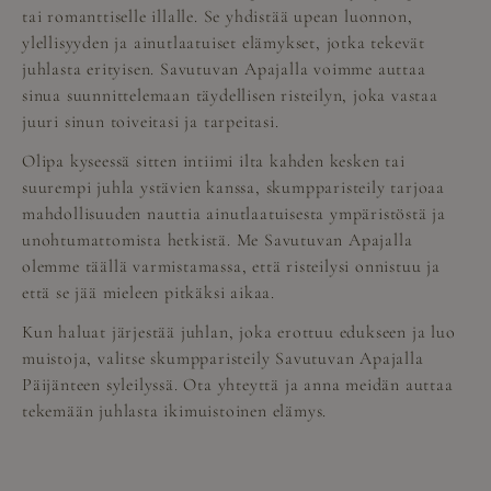
tai romanttiselle illalle. Se yhdistää upean luonnon,
ylellisyyden ja ainutlaatuiset elämykset, jotka tekevät
juhlasta erityisen. Savutuvan Apajalla voimme auttaa
sinua suunnittelemaan täydellisen risteilyn, joka vastaa
juuri sinun toiveitasi ja tarpeitasi.
Olipa kyseessä sitten intiimi ilta kahden kesken tai
suurempi juhla ystävien kanssa, skumpparisteily tarjoaa
mahdollisuuden nauttia ainutlaatuisesta ympäristöstä ja
unohtumattomista hetkistä. Me Savutuvan Apajalla
olemme täällä varmistamassa, että risteilysi onnistuu ja
että se jää mieleen pitkäksi aikaa.
Kun haluat järjestää juhlan, joka erottuu edukseen ja luo
muistoja, valitse skumpparisteily Savutuvan Apajalla
Päijänteen syleilyssä.
Ota yhteyttä
ja anna meidän auttaa
tekemään juhlasta ikimuistoinen elämys.