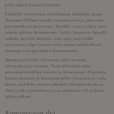
jotka tekevät päivästä erityisen.
Risteilyllä voitte kokea ainutlaatuisia elämyksiä, kuten
yksityisen illallisen laivalla tai teemaristeilyn, joka sopii
päivänsankarin persoonaan. Musiikki, tanssi ja hyvä seura
tekevät juhlasta ikimuistoisen. Lisäksi Savutuvan Apajalla
voimme järjestää ohjelmaa, joka sopii juuri teidän
toiveisiinne, olipa kyseessä sitten intiimi perhejuhla tai
suurempi ystäväporukan kokoontuminen.
Skumpparisteilyllä voit nauttia myös luonnon
läheisyydestä ja rauhasta. Tämä yhdistelmä tekee
syntymäpäiväjuhlista erityiset ja ikimuistoiset. Päijänteen
kauniit maisemat ja luonnonsuojellun Haapasaaren rauha
luovat täydellisen taustan juhlallesi. Skumpparisteily on
elämys, joka jää mieleen ja josta puhutaan vielä pitkään
juhlien jälkeen.
Romanttinen ilta