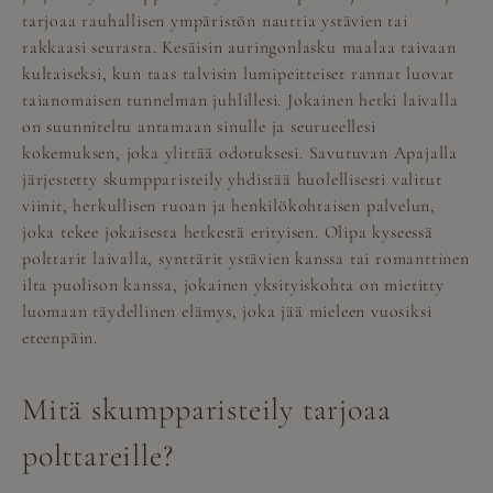
tarjoaa rauhallisen ympäristön nauttia ystävien tai
rakkaasi seurasta. Kesäisin auringonlasku maalaa taivaan
kultaiseksi, kun taas talvisin lumipeitteiset rannat luovat
taianomaisen tunnelman juhlillesi. Jokainen hetki laivalla
on suunniteltu antamaan sinulle ja seurueellesi
kokemuksen, joka ylittää odotuksesi. Savutuvan Apajalla
järjestetty skumpparisteily yhdistää huolellisesti valitut
viinit, herkullisen ruoan ja henkilökohtaisen palvelun,
joka tekee jokaisesta hetkestä erityisen. Olipa kyseessä
polttarit laivalla, synttärit ystävien kanssa tai romanttinen
ilta puolison kanssa, jokainen yksityiskohta on mietitty
luomaan täydellinen elämys, joka jää mieleen vuosiksi
eteenpäin.
Mitä skumpparisteily tarjoaa
polttareille?