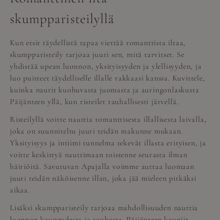
skumpparisteilyllä
Kun etsit täydellistä tapaa viettää romanttista iltaa,
skumpparisteily tarjoaa juuri sen, mitä tarvitset. Se
yhdistää upean luonnon, yksityisyyden ja ylellisyyden, ja
luo puitteet täydelliselle illalle rakkaasi kanssa. Kuvittele,
kuinka nautit kuohuvasta juomasta ja auringonlaskusta
Päijänteen yllä, kun risteilet rauhallisesti järvellä.
Risteilyllä voitte nauttia romanttisesta illallisesta laivalla,
joka on suunniteltu juuri teidän makunne mukaan.
Yksityisyys ja intiimi tunnelma tekevät illasta erityisen, ja
voitte keskittyä nauttimaan toistenne seurasta ilman
häiriöitä. Savutuvan Apajalla voimme auttaa luomaan
juuri teidän näköisenne illan, joka jää mieleen pitkäksi
aikaa.
Lisäksi skumpparisteily tarjoaa mahdollisuuden nauttia
luonnon kauneudesta ja rauhasta. Päijänteen kauniit