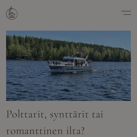
Hyppää
sisältöön
Savutuvan Apaja
Polttarit, synttärit tai
romanttinen ilta?