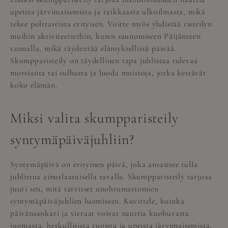
upeista järvimaisemista ja raikkaasta ulkoilmasta, mikä
tekee polttareista erityisen. Voitte myös yhdistää risteilyn
muihin aktiviteetteihin, kuten saunomiseen Päijänteen
rannalla, mikä täydentää elämyksellistä päivää.
Skumpparisteily on täydellinen tapa juhlistaa tulevaa
morsianta tai sulhasta ja luoda muistoja, jotka kestävät
koko elämän.
Miksi valita skumpparisteily
syntymäpäiväjuhliin?
Syntymäpäivä on erityinen päivä, joka ansaitsee tulla
juhlittua ainutlaatuisella tavalla. Skumpparisteily tarjoaa
juuri sen, mitä tarvitset unohtumattomien
syntymäpäiväjuhlien luomiseen. Kuvittele, kuinka
päivänsankari ja vieraat voivat nauttia kuohuvasta
juomasta, herkullisista ruoista ja upeista järvimaisemista,