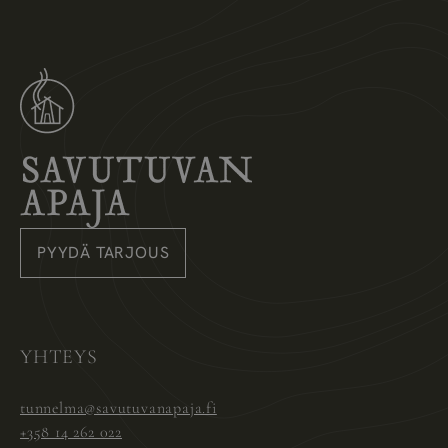
Savutuvan Apaja
PYYDÄ TARJOUS
Instagram
Pinterest
Facebook
YHTEYS
tunnelma@savutuvanapaja.fi
+358 14 262 022