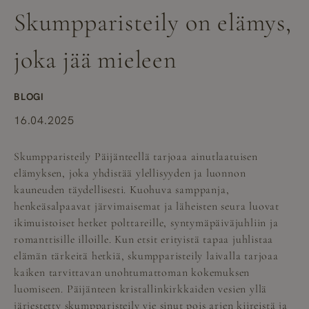
Skumpparisteily on elämys,
joka jää mieleen
BLOGI
16.04.2025
Skumpparisteily
Päijänteellä tarjoaa ainutlaatuisen
elämyksen, joka yhdistää ylellisyyden ja luonnon
kauneuden täydellisesti. Kuohuva samppanja,
henkeäsalpaavat järvimaisemat ja läheisten seura luovat
ikimuistoiset hetket polttareille, syntymäpäiväjuhliin ja
romanttisille illoille. Kun etsit erityistä tapaa juhlistaa
elämän tärkeitä hetkiä, skumpparisteily laivalla tarjoaa
kaiken tarvittavan unohtumattoman kokemuksen
luomiseen. Päijänteen kristallinkirkkaiden vesien yllä
järjestetty skumpparisteily vie sinut pois arjen kiireistä ja