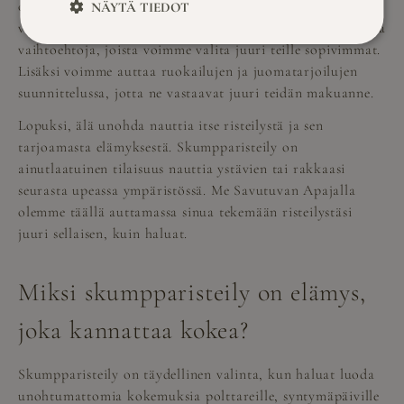
onko tarkoitus nauttia rauhallisesta illasta vai järjestää
NÄYTÄ TIEDOT
vauhdikkaita ohjelmanumeroita? Meillä on laaja valikoima
vaihtoehtoja, joista voimme valita juuri teille sopivimmat.
Lisäksi voimme auttaa ruokailujen ja juomatarjoilujen
suunnittelussa, jotta ne vastaavat juuri teidän makuanne.
Lopuksi, älä unohda nauttia itse risteilystä ja sen
tarjoamasta elämyksestä. Skumpparisteily on
ainutlaatuinen tilaisuus nauttia ystävien tai rakkaasi
seurasta upeassa ympäristössä. Me Savutuvan Apajalla
olemme täällä auttamassa sinua tekemään risteilystäsi
juuri sellaisen, kuin haluat.
Miksi skumpparisteily on elämys,
joka kannattaa kokea?
Skumpparisteily on täydellinen valinta, kun haluat luoda
unohtumattomia kokemuksia polttareille, syntymäpäiville