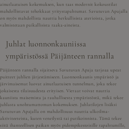
ainutlaatuisen kokemuksen, kun taas modernit kokoustilat
mahdollistavat tehokkaat yritystapahtumat. Savutuvan Apajalla
on myös mahdollista nauttia herkullisista aterioista, jotka
valmistetaan paikallisista raaka-aineista.
Juhlat luonnonkauniissa
ympäristössä Päijänteen rannalla
Päijänteen rannalla sijaitseva Savutuvan Apaja tarjoaa upeat
puitteet juhlien järjestämiseen. Luonnonkaunis ympäristö ja
järvimaisemat luovat ainutlaatuisen tunnelman, joka tekee
jokaisesta tilaisuudesta erityisen. Vieraat voivat nauttia
kauniista maisemista ja rauhallisesta ympäristöstä, mikä tekee
juhlasta unohtumattoman kokemuksen. Juhlatilojen lisäksi
Savutuvan Apajalla on mahdollisuus nauttia ulkoilma-
aktiviteeteista, kuten veneilystä tai patikoinnista. Tämä tekee
siitä ihanteellisen paikan myös pidempikestoisille tapahtumille,