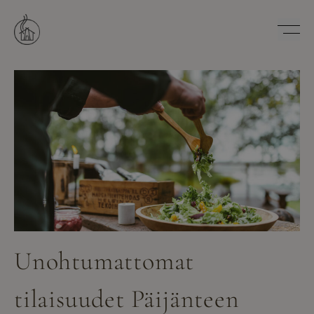
Hyppää
sisältöön
Savutuvan Apaja
Unohtumattomat
tilaisuudet Päijänteen