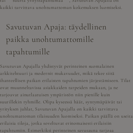
tai
suurta yritystapahtumaa
, Savutuvan Apajalla on
kaikki tarvittava unohtumattoman kokemuksen luomiseksi.
Savutuvan Apaja: täydellinen
paikka unohtumattomille
tapahtumille
Savutuvan Apajalla yhdistyvät perinteinen suomalainen
arkkitehtuuri ja modernit mukavuudet, mikä tekee siitä
ihanteellisen paikan erilaisten tapahtumien järjestämiseen. Tilat
ovat muunneltavissa asiakkaiden tarpeiden mukaan, ja ne
tarjoavat ainutlaatuisen ympäristön niin pienille kuin
suurillekin ryhmille. Olipa kyseessä häät, syntymäpäivät tai
yrityksen juhlat, Savutuvan Apajalla on kaikki tarvittava
unohtumattoman tilaisuuden luomiseksi. Paikan päällä on useita
erilaisia tiloja, jotka soveltuvat erinomaisesti erilaisiin
tapahtumiin. Esimerkiksi perinteinen savusauna tarjoaa