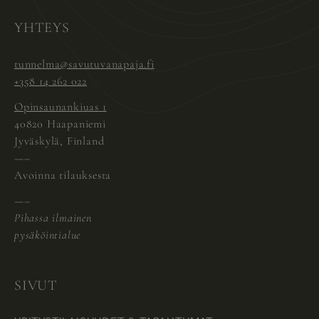
YHTEYS
tunnelma@savutuvanapaja.fi
+358 14 262 022
Opinsaunankiuas 1
40820 Haapaniemi
Jyväskylä, Finland
—–
Avoinna tilauksesta
—–
Pihassa ilmainen
pysäköintialue
SIVUT