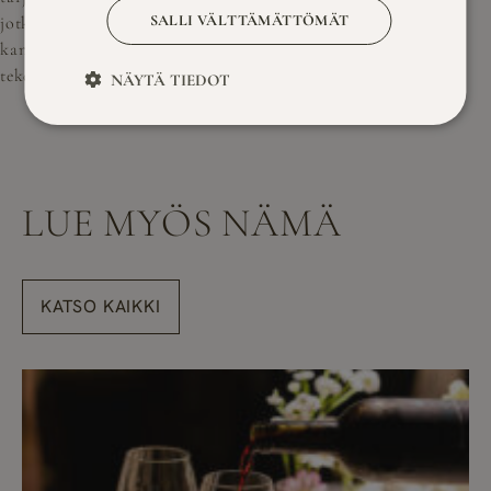
SALLI VÄLTTÄMÄTTÖMÄT
jotka tekevät tilaisuudesta sujuvan ja miellyttävän. Lisäksi
kannattaa hyödyntää paikan tarjoamat aktiviteetit, jotka
tekevät tilaisuudesta entistäkin unohtumattomamman.
NÄYTÄ TIEDOT
LUE MYÖS NÄMÄ
KATSO KAIKKI