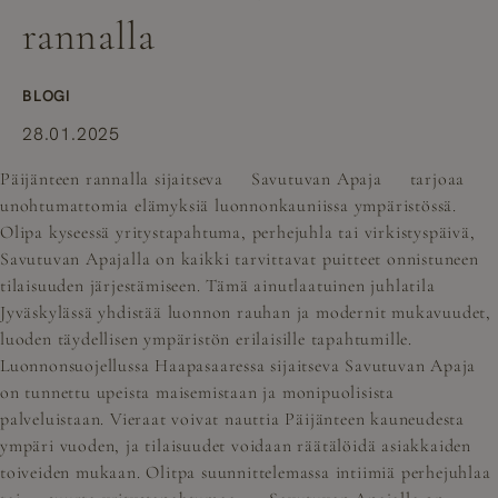
rannalla
BLOGI
28.01.2025
Päijänteen rannalla sijaitseva
Savutuvan Apaja
tarjoaa
unohtumattomia elämyksiä luonnonkauniissa ympäristössä.
Olipa kyseessä yritystapahtuma, perhejuhla tai virkistyspäivä,
Savutuvan Apajalla on kaikki tarvittavat puitteet onnistuneen
tilaisuuden järjestämiseen. Tämä ainutlaatuinen juhlatila
Jyväskylässä yhdistää luonnon rauhan ja modernit mukavuudet,
luoden täydellisen ympäristön erilaisille tapahtumille.
Luonnonsuojellussa Haapasaaressa sijaitseva Savutuvan Apaja
on tunnettu upeista maisemistaan ja monipuolisista
palveluistaan. Vieraat voivat nauttia Päijänteen kauneudesta
ympäri vuoden, ja tilaisuudet voidaan räätälöidä asiakkaiden
toiveiden mukaan. Olitpa suunnittelemassa intiimiä perhejuhlaa