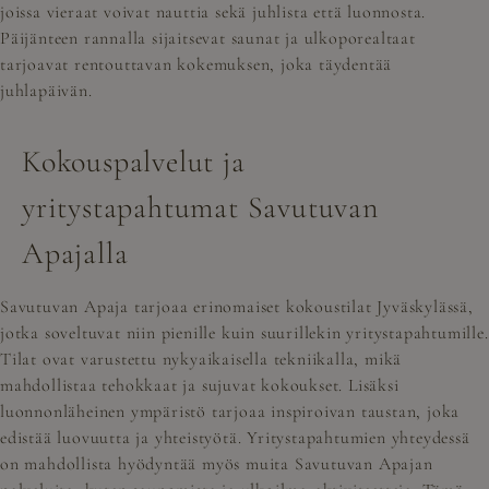
joissa vieraat voivat nauttia sekä juhlista että luonnosta.
Päijänteen rannalla sijaitsevat saunat ja ulkoporealtaat
tarjoavat rentouttavan kokemuksen, joka täydentää
juhlapäivän.
Kokouspalvelut ja
yritystapahtumat Savutuvan
Apajalla
Savutuvan Apaja tarjoaa erinomaiset kokoustilat Jyväskylässä,
jotka soveltuvat niin pienille kuin suurillekin yritystapahtumille.
Tilat ovat varustettu nykyaikaisella tekniikalla, mikä
mahdollistaa tehokkaat ja sujuvat kokoukset. Lisäksi
luonnonläheinen ympäristö tarjoaa inspiroivan taustan, joka
edistää luovuutta ja yhteistyötä. Yritystapahtumien yhteydessä
on mahdollista hyödyntää myös muita Savutuvan Apajan